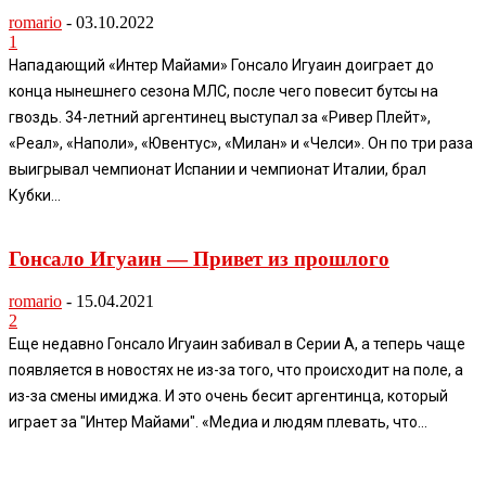
romario
-
03.10.2022
1
Нападающий «Интер Майами» Гонсало Игуаин доиграет до
конца нынешнего сезона МЛС, после чего повесит бутсы на
гвоздь. 34-летний аргентинец выступал за «Ривер Плейт»,
«Реал», «Наполи», «Ювентус», «Милан» и «Челси». Он по три раза
выигрывал чемпионат Испании и чемпионат Италии, брал
Кубки...
Гонсало Игуаин — Привет из прошлого
romario
-
15.04.2021
2
Еще недавно Гонсало Игуаин забивал в Серии А, а теперь чаще
появляется в новостях не из-за того, что происходит на поле, а
из-за смены имиджа. И это очень бесит аргентинца, который
играет за "Интер Майами". «Медиа и людям плевать, что...