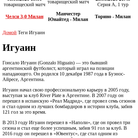
товарищеский матч
товарищеский матч
Серия А, 1 тур
Манчестер
Челси 3-0 Милан
Торино - Милан
Юнайтед - Милан
Домой
Теги
Игуаин
Игуаин
Гонсало Игуаин (Gonzalo Higuain) — это бывший
аргентинский футболист, который играл на позиции
нападающего. Он родился 10 декабря 1987 года в Буэнос-
Айресе, Аргентина.
Игуаин начал свою профессиональную карьеру в 2005 году,
выступая за клуб River Plate в Аргентине. В 2007 году он
перешел в испанскую «Реал Мадрид», где провел семь сезонов
и стал одним из лучших бомбардиров в истории клуба, забив
121 гол за это время.
В 2013 году Игуаин перешел в «Наполи», где он провел три
сезона и стал еще более успешным, забив 91 гол за клуб. В
2016 году он перешел в «Ювентус», где стал одним из