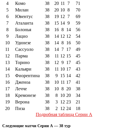
4
Комо
38
20
11
7
71
5
Милан
38
20
10
8
70
6
Ювентус
38
19
12
7
69
7
Аталанта
38
15
14
9
59
8
Болонья
38
16
8
14
56
9
Лацио
38
14
12
12
54
10
Удинезе
38
14
8
16
50
11
Сассуоло
38
14
7
17
49
12
Парма
38
11
12
15
45
13
Торино
38
12
9
17
45
14
Кальяри
38
11
10
17
43
15
Фиорентина
38
9
15
14
42
16
Дженоа
38
10
11
17
41
17
Лечче
38
10
8
20
38
18
Кремонезе
38
8
10
20
34
19
Верона
38
3
12
23
21
20
Пиза
38
2
12
24
18
Подробная таблица Серии А
Следующие матчи Серии А — 38 тур