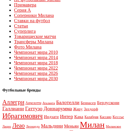
Примавера
Серия А
Соперники Милана
Ставки на футбол
Статьи
Суперлига
Товарищеские матчи
Трансферы Милана
Фото Милана
Чемпионат мира 2010
Чемпионат мира 2014
Чемпионат мира 2018
Чемпионат мира 2022
Чемпионат мира 2026
Чемпионат мира 2030
Футбольные бренды
Аллегри
Балотелли
Берлускони
Беннасер
Анчелотти
Аталанта
Галлиани
Гаттузо
Доннарумма
Жиру
Зеедорф
Ибрагимович
Интер
Кака
Индзаги
Кессье
Калабрия
Кассано
Милан
Леао
Мальдини
Меньян
Леонардо
Лацио
Миланское