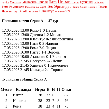
Пиоли
Пато
Наполи
Монтоливо
Пулишич
Монтелла
Пирло
дерби
Робиньо
Тео Эрнандес
Рома
Романьоли
Сусо
Тонали
Роналдиньо
Тиаго Силва
Томори
Ювентус
Эль-Шаарави
Чалханоглу
оценки GdS
Последние матчи Серии А — 37 тур
17.05.2026|13:00 Комо 1-0 Парма
17.05.2026|13:00 Дженоа 1-2 Милан
17.05.2026|13:00 Ювентус 0-2 Фиорентина
17.05.2026|13:00 Пиза 0-3 Наполи
17.05.2026|13:00 Рома 2-0 Лацио
17.05.2026|16:00 Интер 1-1 Верона
17.05.2026|19:00 Аталанта 0-1 Болонья
17.05.2026|21:45 Сассуоло 2-3 Лечче
17.05.2026|21:45 Удинезе 0-1 Кремонезе
17.05.2026|21:45 Кальяри 2-1 Торино
Турнирная таблица Серии А
Место
Команда
Игры
В
Н
П
Очки
1
Интер
38
27
6
5
87
2
Наполи
38
23
7
8
76
3
Рома
38
23
4
11
73