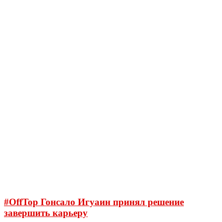
#OffTop Гонсало Игуаин принял решение
завершить карьеру