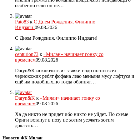
особенно если он не…
Pato83
к
С Днем Рождения, Филиппо
Индзаги!
09.08.2026
С Днем Рождения, Филиппо Индзаги!
centurion73
к
«Милан» начинает гонку со
временем
09.08.2026
Daryn&K исключить из заявки надо почти всех
чернокожих ребят фофана леао меньяна мусу лофтуса и
ещё им подобных,но тогда обвинят…
Daryn&K
к
«Милан» начинает гонку со
временем
09.08.2026
Ха да никто не придет ибо никто не уйдет. По схеме
Ориги встанут в позу не хотим уезжать хотим
доказать…
Новости ФК Милан