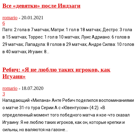
Все «девятки» после Индзаги
romario
-
20.01.2021
6
Пато: 2 гола в 7 матчах; Матри: 1 гол в 18 матчах; Дестро: 3 гола
в 15 матчах; Торрес: 1 гол в 10 матчах; Луис Адриано: 6 голов в
29 матчах; Лападула: 8 голов в 29 матчах; Андре Силва: 10 голов
в 40 матчах; Игуаин: 8...
Ребич: «Я не люблю таких игроков, как
Игуаин»
romario
-
18.07.2020
3
Нападающий «Милана» Анте Ребич поделился воспоминаниями
о матче 31-го тура Серии А с «Ювентусом» (4:2). «В
определенный момент того победного матча я кое-что сказал
Игуаину. Я не люблю таких игроков, как он, которые крепки и
сильны, но валяются на газоне...