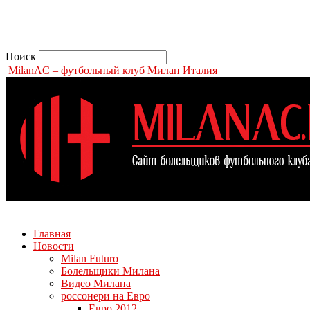
Поиск
MilanAC – футбольный клуб Милан Италия
Главная
Новости
Milan Futuro
Болельщики Милана
Видео Милана
россонери на Евро
Евро 2012