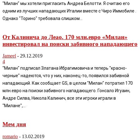
"Милан" мы хотели пригласить Андреа Белотти. Я считаю его
одним из лучших нападающих Италии вместе с Чиро Иммобиле .
Однако "Торино" требовала слишком...
От Калинича до Леао. 170 млн.евро «Милан»
инвестировал на поиски забивного нападающего
Jameel
-
29.12.2019
4
"Милан" подписал Златана Ибрагимовича и теперь "красно-
черные" надеются, что у них, наконец-то, появился забивной
нападающий. Как сообщает GS, в целом "Милан" потратил 170
млн.евро на поиски забивного нападающего. Гонсало Игуаин,
Андре Силва, Никола Калинич, все эти игроки играли в
"Милане",...
Мем дня
romario
-
13.02.2019