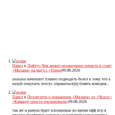
Павел
к
Лофтус-Чик может неожиданно попасть в старт
«Милана» на матч с «Торин
09.08.2026
ахахаха начинают плавно подводить болел к тому что а
нахуй покупать лохтус справиться)))) бляять комедия...
Павел
к
Пеллегатти о поражении «Милана» от «Челси»:
«Камарду просто изолировали»
09.08.2026
так же и рамуш будет изолирован во время офф игр в
италии граммотно команды выцепляют нападающего