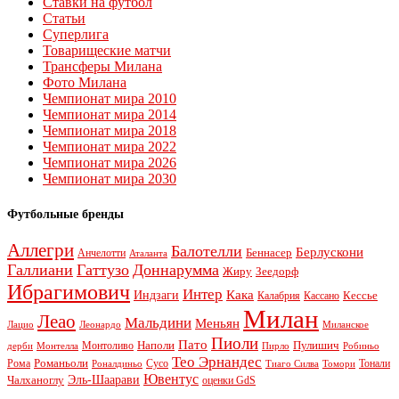
Ставки на футбол
Статьи
Суперлига
Товарищеские матчи
Трансферы Милана
Фото Милана
Чемпионат мира 2010
Чемпионат мира 2014
Чемпионат мира 2018
Чемпионат мира 2022
Чемпионат мира 2026
Чемпионат мира 2030
Футбольные бренды
Аллегри
Балотелли
Берлускони
Беннасер
Анчелотти
Аталанта
Галлиани
Гаттузо
Доннарумма
Жиру
Зеедорф
Ибрагимович
Интер
Кака
Индзаги
Кессье
Калабрия
Кассано
Милан
Леао
Мальдини
Меньян
Леонардо
Лацио
Миланское
Пиоли
Пато
Наполи
Монтоливо
Пулишич
Монтелла
Пирло
дерби
Робиньо
Тео Эрнандес
Рома
Романьоли
Сусо
Тонали
Роналдиньо
Тиаго Силва
Томори
Ювентус
Эль-Шаарави
Чалханоглу
оценки GdS