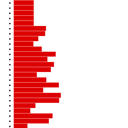
Евро 2016
Евро 2020
Евро 2024
Евро 2028
Евро 2032
Женский Милан
Игроки Милана
Клуб Милан
Конкурсы
Кубок Италии
Кубок Конфедераций
Легенды Милана
Лига Европы УЕФА
Лига конференций
Лига наций
Лига чемпионов
Лучшие матчи Милана
Матчи Милана
Национальные сборные
Не футбольный Милан
Примавера
Серия А
Соперники Милана
Ставки на футбол
Статьи