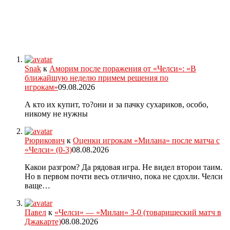
Snak
к
Аморим после поражения от «Челси»: «В
ближайшую неделю примем решения по
игрокам»
09.08.2026
А кто их купит, то?они и за пачку сухариков, особо,
никому не нужны
Рюрикович
к
Оценки игрокам «Милана» после матча с
«Челси» (0-3)
08.08.2026
Какои разгром? Да рядовая игра. Не видел второи таим.
Но в первом почти весь отлично, пока не сдохли. Челси
ваще…
Павел
к
«Челси» — «Милан» 3-0 (товарищеский матч в
Джакарте)
08.08.2026