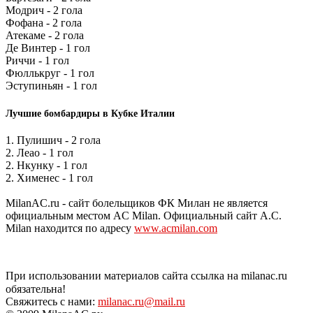
Модрич - 2 гола
Фофана - 2 гола
Атекаме - 2 гола
Де Винтер - 1 гол
Риччи - 1 гол
Фюллькруг - 1 гол
Эступиньян - 1 гол
Лучшие бомбардиры в Кубке Италии
1. Пулишич - 2 гола
2. Леао - 1 гол
2. Нкунку - 1 гол
2. Хименес - 1 гол
MilanAC.ru - сайт болельщиков ФК Милан не является
официальным местом AC Milan. Официальный сайт A.C.
Milan находится по адресу
www.acmilan.com
При использовании материалов сайта ссылка на milanac.ru
обязательна!
Свяжитесь с нами:
milanac.ru@mail.ru