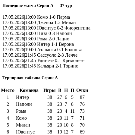
Последние матчи Серии А — 37 тур
17.05.2026|13:00 Комо 1-0 Парма
17.05.2026|13:00 Дженоа 1-2 Милан
17.05.2026|13:00 Ювентус 0-2 Фиорентина
17.05.2026|13:00 Пиза 0-3 Наполи
17.05.2026|13:00 Рома 2-0 Лацио
17.05.2026|16:00 Интер 1-1 Верона
17.05.2026|19:00 Аталанта 0-1 Болонья
17.05.2026|21:45 Сассуоло 2-3 Лечче
17.05.2026|21:45 Удинезе 0-1 Кремонезе
17.05.2026|21:45 Кальяри 2-1 Торино
Турнирная таблица Серии А
Место
Команда
Игры
В
Н
П
Очки
1
Интер
38
27
6
5
87
2
Наполи
38
23
7
8
76
3
Рома
38
23
4
11
73
4
Комо
38
20
11
7
71
5
Милан
38
20
10
8
70
6
Ювентус
38
19
12
7
69