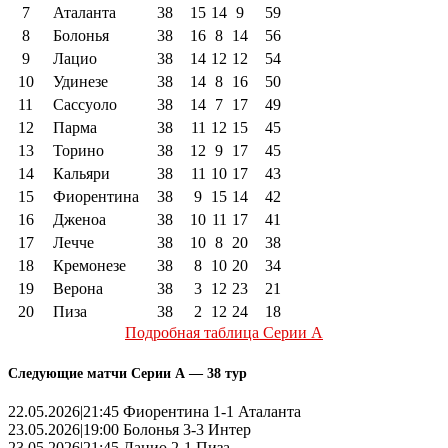
7
Аталанта
38
15
14
9
59
8
Болонья
38
16
8
14
56
9
Лацио
38
14
12
12
54
10
Удинезе
38
14
8
16
50
11
Сассуоло
38
14
7
17
49
12
Парма
38
11
12
15
45
13
Торино
38
12
9
17
45
14
Кальяри
38
11
10
17
43
15
Фиорентина
38
9
15
14
42
16
Дженоа
38
10
11
17
41
17
Лечче
38
10
8
20
38
18
Кремонезе
38
8
10
20
34
19
Верона
38
3
12
23
21
20
Пиза
38
2
12
24
18
Подробная таблица Серии А
Следующие матчи Серии А — 38 тур
22.05.2026|21:45 Фиорентина 1-1 Аталанта
23.05.2026|19:00 Болонья 3-3 Интер
23.05.2026|21:45 Лацио 2-1 Пиза