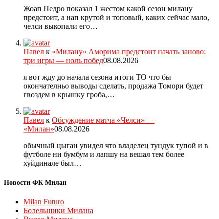
Жоап Педро показал 1 жестом какой сезон милану
предстоит, а нап крутой и топовый, каких сейчас мало,
челси выкопали его…
Павел
к
«Милану» Аморима предстоит начать заново:
три игры — ноль побед
08.08.2026
я вот жду до начала сезона итоги ТО что бы
окончателньо выводы сделать, продажа Томори будет
гвоздем в крышку гроба,…
Павел
к
Обсуждение матча «Челси» —
«Милан»
08.08.2026
обычный цыган увидел что владелец тундук тупой и в
футболе ни бумбум и лапшу на вешал тем более
хуйдинале был…
Новости ФК Милан
Milan Futuro
Болельщики Милана