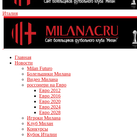
Италия
Главная
Новости
Milan Futuro
Болельщики Милана
Видео Милана
россонери на Евро
Евро 2012
Евро 2016
Евро 2020
Евро 2024
Евро 2028
Игроки Милана
Клуб Милан
Конкурсы
Кубок Италии