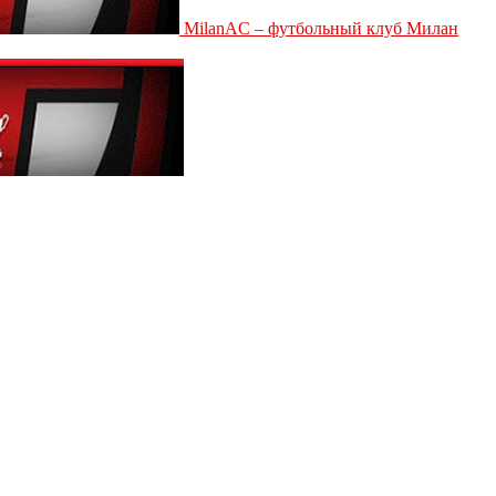
MilanAC – футбольный клуб Милан