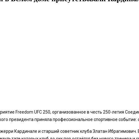
приятие Freedom UFC 250, организованное в честь 250-летия Сое
ого президента приняла профессиональное спортивное событие: 
ерри Кардинале и старший советник клуба Златан Ибрагимович. 
зультате которых клуб до сих пор остаётся без нового тренера и 