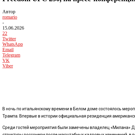
Автор
romario
-
15.06.2026
22
Twitter
WhatsApp
Email
Telegram
VK
Viber
В ночь по итальянскому времени в Белом доме состоялось меро
Трампа. Впервые в истории официальная резиденция американск
Среди гостей мероприятия были замечены владелец «Милана» Дж
структуры россонери после масштабных кадровых изменений, в ре