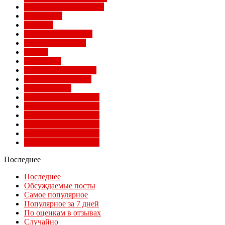
Не футбольный Милан
Примавера
Серия А
Соперники Милана
Ставки на футбол
Статьи
Суперлига
Товарищеские матчи
Трансферы Милана
Фото Милана
Чемпионат мира 2010
Чемпионат мира 2014
Чемпионат мира 2018
Чемпионат мира 2022
Чемпионат мира 2026
Чемпионат мира 2030
Последнее
Последнее
Обсуждаемые посты
Самое популярное
Популярное за 7 дней
По оценкам в отзывах
Случайно