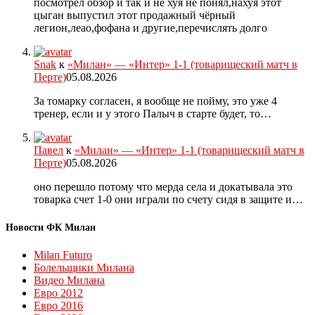
посмотрел обзор и так и не хуя не понял,нахуя этот
цыган выпустил этот продажный чёрный
легион,леао,фофана и другие,перечислять долго
Snak
к
«Милан» — «Интер» 1-1 (товарищеский матч в
Перте)
05.08.2026
За томарку согласен, я вообще не пойму, это уже 4
тренер, если и у этого Палыч в старте будет, то…
Павел
к
«Милан» — «Интер» 1-1 (товарищеский матч в
Перте)
05.08.2026
оно перешло потому что мерда села и докатывала это
товарка счет 1-0 они играли по счету сидя в защите и…
Новости ФК Милан
Milan Futuro
Болельщики Милана
Видео Милана
Евро 2012
Евро 2016