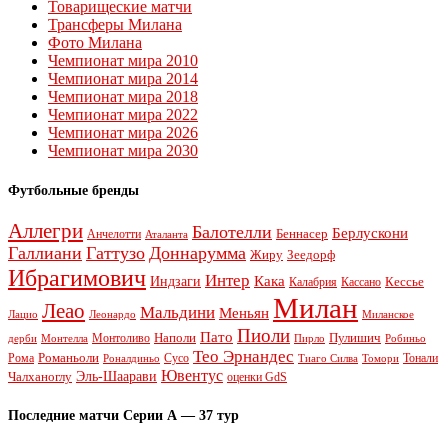
Товарищеские матчи
Трансферы Милана
Фото Милана
Чемпионат мира 2010
Чемпионат мира 2014
Чемпионат мира 2018
Чемпионат мира 2022
Чемпионат мира 2026
Чемпионат мира 2030
Футбольные бренды
Аллегри
Балотелли
Берлускони
Беннасер
Анчелотти
Аталанта
Галлиани
Гаттузо
Доннарумма
Жиру
Зеедорф
Ибрагимович
Интер
Кака
Индзаги
Кессье
Калабрия
Кассано
Милан
Леао
Мальдини
Меньян
Леонардо
Лацио
Миланское
Пиоли
Пато
Наполи
Монтоливо
Пулишич
Монтелла
Пирло
дерби
Робиньо
Тео Эрнандес
Рома
Романьоли
Сусо
Тонали
Роналдиньо
Тиаго Силва
Томори
Ювентус
Эль-Шаарави
Чалханоглу
оценки GdS
Последние матчи Серии А — 37 тур