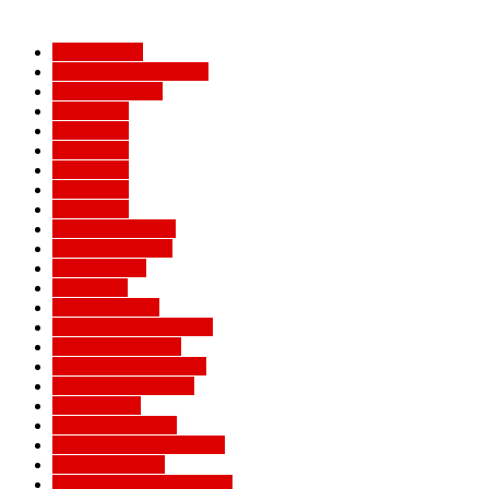
Milan Futuro
Болельщики Милана
Видео Милана
Евро 2012
Евро 2016
Евро 2020
Евро 2024
Евро 2028
Евро 2032
Женский Милан
Игроки Милана
Клуб Милан
Конкурсы
Кубок Италии
Кубок Конфедераций
Легенды Милана
Лига Европы УЕФА
Лига конференций
Лига наций
Лига чемпионов
Лучшие матчи Милана
Матчи Милана
Национальные сборные