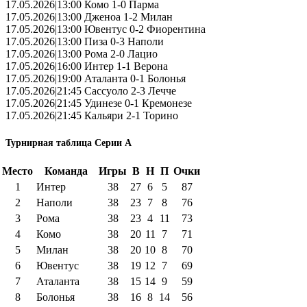
17.05.2026|13:00 Комо 1-0 Парма
17.05.2026|13:00 Дженоа 1-2 Милан
17.05.2026|13:00 Ювентус 0-2 Фиорентина
17.05.2026|13:00 Пиза 0-3 Наполи
17.05.2026|13:00 Рома 2-0 Лацио
17.05.2026|16:00 Интер 1-1 Верона
17.05.2026|19:00 Аталанта 0-1 Болонья
17.05.2026|21:45 Сассуоло 2-3 Лечче
17.05.2026|21:45 Удинезе 0-1 Кремонезе
17.05.2026|21:45 Кальяри 2-1 Торино
Турнирная таблица Серии А
Место
Команда
Игры
В
Н
П
Очки
1
Интер
38
27
6
5
87
2
Наполи
38
23
7
8
76
3
Рома
38
23
4
11
73
4
Комо
38
20
11
7
71
5
Милан
38
20
10
8
70
6
Ювентус
38
19
12
7
69
7
Аталанта
38
15
14
9
59
8
Болонья
38
16
8
14
56