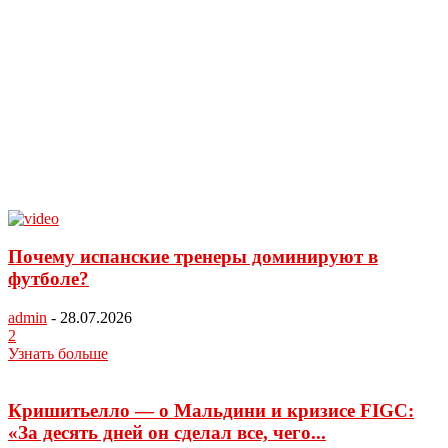
Почему испанские тренеры доминируют в
футболе?
admin
-
28.07.2026
2
Узнать больше
Кришитьелло — о Мальдини и кризисе FIGC:
«За десять дней он сделал все, чего...