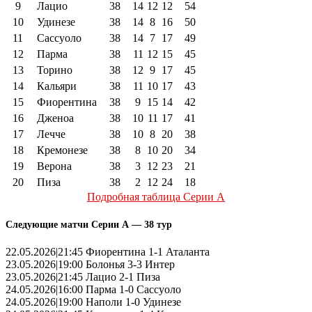
9
Лацио
38
14
12
12
54
10
Удинезе
38
14
8
16
50
11
Сассуоло
38
14
7
17
49
12
Парма
38
11
12
15
45
13
Торино
38
12
9
17
45
14
Кальяри
38
11
10
17
43
15
Фиорентина
38
9
15
14
42
16
Дженоа
38
10
11
17
41
17
Лечче
38
10
8
20
38
18
Кремонезе
38
8
10
20
34
19
Верона
38
3
12
23
21
20
Пиза
38
2
12
24
18
Подробная таблица Серии А
Следующие матчи Серии А — 38 тур
22.05.2026|21:45 Фиорентина 1-1 Аталанта
23.05.2026|19:00 Болонья 3-3 Интер
23.05.2026|21:45 Лацио 2-1 Пиза
24.05.2026|16:00 Парма 1-0 Сассуоло
24.05.2026|19:00 Наполи 1-0 Удинезе