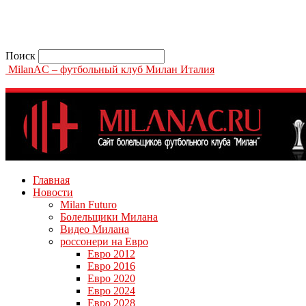
Поиск
MilanAC – футбольный клуб Милан Италия
Главная
Новости
Milan Futuro
Болельщики Милана
Видео Милана
россонери на Евро
Евро 2012
Евро 2016
Евро 2020
Евро 2024
Евро 2028