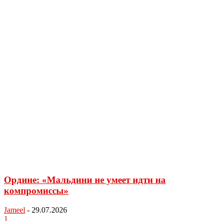
Ордине: «Мальдини не умеет идти на
компромиссы»
Jameel
-
29.07.2026
1