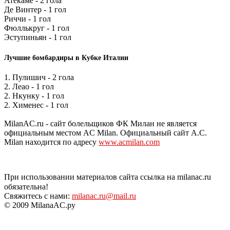
Атекаме - 2 гола
Де Винтер - 1 гол
Риччи - 1 гол
Фюллькруг - 1 гол
Эступиньян - 1 гол
Лучшие бомбардиры в Кубке Италии
1. Пулишич - 2 гола
2. Леао - 1 гол
2. Нкунку - 1 гол
2. Хименес - 1 гол
MilanAC.ru - сайт болельщиков ФК Милан не является
официальным местом AC Milan. Официальный сайт A.C.
Milan находится по адресу
www.acmilan.com
При использовании материалов сайта ссылка на milanac.ru
обязательна!
Свяжитесь с нами:
milanac.ru@mail.ru
© 2009 MilanaAC.ру