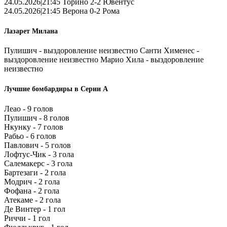
24.05.2026|21:45 Торино 2-2 Ювентус
24.05.2026|21:45 Верона 0-2 Рома
Лазарет Милана
Пулишич - выздоровление неизвестно Санти Хименес -
выздоровление неизвестно Марио Хила - выздоровление
неизвестно
Лучшие бомбардиры в Серии А
Леао - 9 голов
Пулишич - 8 голов
Нкунку - 7 голов
Рабьо - 6 голов
Павлович - 5 голов
Лофтус-Чик - 3 гола
Салемакерс - 3 гола
Бартезаги - 2 гола
Модрич - 2 гола
Фофана - 2 гола
Атекаме - 2 гола
Де Винтер - 1 гол
Риччи - 1 гол