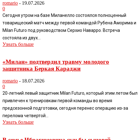
romario
-
19.07.2026
0
Сегодня утром на базе Миланелло состоялся полноценный
товарищеский матч между первой командой Рубена Аморима и
Milan Futuro под руководством Серхио Наварро. Встреча
состояла из двух...
Узнать больше
«Милан» подтвердил травму молодого
защитника Беркая Караджи
romario
-
18.07.2026
0
20-летний левый защитник Milan Futuro, который этим летом был
привлечен к тренировкам первой команды во время
предсезонной подготовки, сегодня перенес операцию из-за
перелома четвертой...
Узнать больше
В семье Ибрагимовича судьбы сыновей