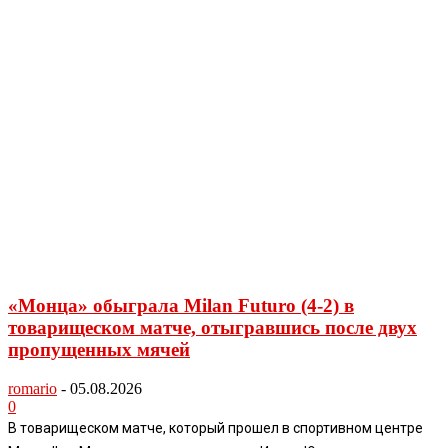
«Монца» обыграла Milan Futuro (4-2) в
товарищеском матче, отыгравшись после двух
пропущенных мячей
romario
-
05.08.2026
0
В товарищеском матче, который прошел в спортивном центре