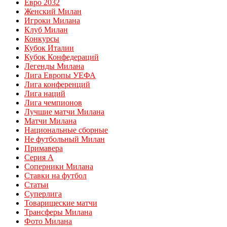
Евро 2032
Женский Милан
Игроки Милана
Клуб Милан
Конкурсы
Кубок Италии
Кубок Конфедераций
Легенды Милана
Лига Европы УЕФА
Лига конференций
Лига наций
Лига чемпионов
Лучшие матчи Милана
Матчи Милана
Национальные сборные
Не футбольный Милан
Примавера
Серия А
Соперники Милана
Ставки на футбол
Статьи
Суперлига
Товарищеские матчи
Трансферы Милана
Фото Милана