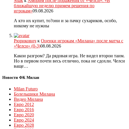
Snak
к
Аморим после поражения от «Челси»: «В
ближайшую неделю примем решения по
игрокам»
09.08.2026
А кто их купит, то?они и за пачку сухариков, особо,
никому не нужны
Рюрикович
к
Оценки игрокам «Милана» после матча с
«Челси» (0-3)
08.08.2026
Какои разгром? Да рядовая игра. Не видел второи таим.
Но в первом почти весь отлично, пока не сдохли. Челси
ваще…
Новости ФК Милан
Milan Futuro
Болельщики Милана
Видео Милана
Евро 2012
Евро 2016
Евро 2020
Евро 2024
Евро 2028