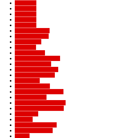
Евро 2016
Евро 2020
Евро 2024
Евро 2028
Евро 2032
Женский Милан
Игроки Милана
Клуб Милан
Конкурсы
Кубок Италии
Кубок Конфедераций
Легенды Милана
Лига Европы УЕФА
Лига конференций
Лига наций
Лига чемпионов
Лучшие матчи Милана
Матчи Милана
Национальные сборные
Не футбольный Милан
Примавера
Серия А
Соперники Милана
Ставки на футбол
Статьи