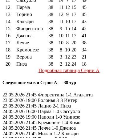
11
Сассуоло
38
14
7
17
49
12
Парма
38
11
12
15
45
13
Торино
38
12
9
17
45
14
Кальяри
38
11
10
17
43
15
Фиорентина
38
9
15
14
42
16
Дженоа
38
10
11
17
41
17
Лечче
38
10
8
20
38
18
Кремонезе
38
8
10
20
34
19
Верона
38
3
12
23
21
20
Пиза
38
2
12
24
18
Подробная таблица Серии А
Следующие матчи Серии А — 38 тур
22.05.2026|21:45 Фиорентина 1-1 Аталанта
23.05.2026|19:00 Болонья 3-3 Интер
23.05.2026|21:45 Лацио 2-1 Пиза
24.05.2026|16:00 Парма 1-0 Сассуоло
24.05.2026|19:00 Наполи 1-0 Удинезе
24.05.2026|21:45 Кремонезе 1-4 Комо
24.05.2026|21:45 Лечче 1-0 Дженоа
24.05.2026|21:45 Милан 1-2 Кальяри