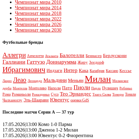
Чемпионат мира 2010
Чемпионат мира 2014
Чемпионат мира 2018
Чемпионат мира 2022
Чемпионат мира 2026
Чемпионат мира 2030
Футбольные бренды
Аллегри
Балотелли
Берлускони
Беннасер
Анчелотти
Аталанта
Галлиани
Гаттузо
Доннарумма
Жиру
Зеедорф
Ибрагимович
Интер
Кака
Индзаги
Кессье
Калабрия
Кассано
Милан
Леао
Мальдини
Меньян
Леонардо
Лацио
Миланское
Пиоли
Пато
Наполи
Монтоливо
Пулишич
Монтелла
Пирло
дерби
Робиньо
Тео Эрнандес
Рома
Романьоли
Сусо
Тонали
Роналдиньо
Тиаго Силва
Томори
Ювентус
Эль-Шаарави
Чалханоглу
оценки GdS
Последние матчи Серии А — 37 тур
17.05.2026|13:00 Комо 1-0 Парма
17.05.2026|13:00 Дженоа 1-2 Милан
17.05.2026|13:00 Ювентус 0-2 Фиорентина