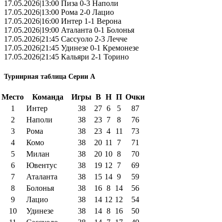
17.05.2026|13:00 Пиза 0-3 Наполи
17.05.2026|13:00 Рома 2-0 Лацио
17.05.2026|16:00 Интер 1-1 Верона
17.05.2026|19:00 Аталанта 0-1 Болонья
17.05.2026|21:45 Сассуоло 2-3 Лечче
17.05.2026|21:45 Удинезе 0-1 Кремонезе
17.05.2026|21:45 Кальяри 2-1 Торино
Турнирная таблица Серии А
Место
Команда
Игры
В
Н
П
Очки
1
Интер
38
27
6
5
87
2
Наполи
38
23
7
8
76
3
Рома
38
23
4
11
73
4
Комо
38
20
11
7
71
5
Милан
38
20
10
8
70
6
Ювентус
38
19
12
7
69
7
Аталанта
38
15
14
9
59
8
Болонья
38
16
8
14
56
9
Лацио
38
14
12
12
54
10
Удинезе
38
14
8
16
50