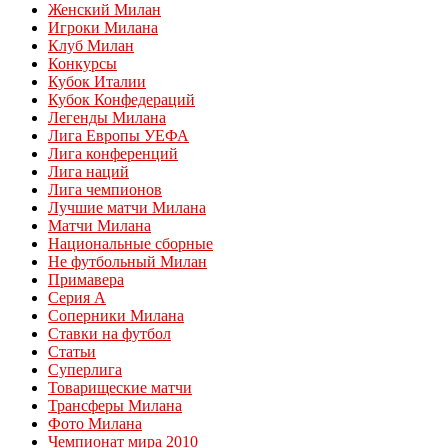
Женский Милан
Игроки Милана
Клуб Милан
Конкурсы
Кубок Италии
Кубок Конфедераций
Легенды Милана
Лига Европы УЕФА
Лига конференций
Лига наций
Лига чемпионов
Лучшие матчи Милана
Матчи Милана
Национальные сборные
Не футбольный Милан
Примавера
Серия А
Соперники Милана
Ставки на футбол
Статьи
Суперлига
Товарищеские матчи
Трансферы Милана
Фото Милана
Чемпионат мира 2010