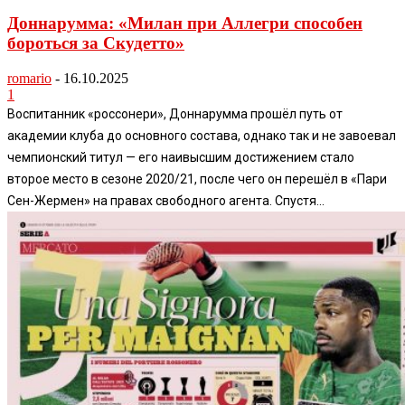
Доннарумма: «Милан при Аллегри способен
бороться за Скудетто»
romario
-
16.10.2025
1
Воспитанник «россонери», Доннарумма прошёл путь от
академии клуба до основного состава, однако так и не завоевал
чемпионский титул — его наивысшим достижением стало
второе место в сезоне 2020/21, после чего он перешёл в «Пари
Сен-Жермен» на правах свободного агента. Спустя...