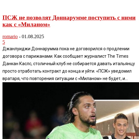
ПСЖ не позволят Доннарумме поступить с ними
как с «Миланом»
romario
-
01.08.2025
5
Джанлуиджи Доннарумма пока не договорился о продлении
договора с парижанами. Как сообщает журналист The Times
Данкан Каслс, столичный клуб не собирается давать итальянцу
просто отработать контракт до конца и уйти. «ПСЖ» уведомил
вратаря, что повторения ситуации с «Миланом» не будет, и...