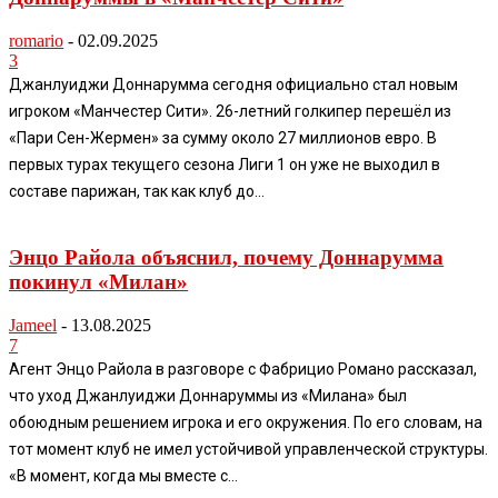
romario
-
02.09.2025
3
Джанлуиджи Доннарумма сегодня официально стал новым
игроком «Манчестер Сити». 26-летний голкипер перешёл из
«Пари Сен-Жермен» за сумму около 27 миллионов евро. В
первых турах текущего сезона Лиги 1 он уже не выходил в
составе парижан, так как клуб до...
Энцо Райола объяснил, почему Доннарумма
покинул «Милан»
Jameel
-
13.08.2025
7
Агент Энцо Райола в разговоре с Фабрицио Романо рассказал,
что уход Джанлуиджи Доннаруммы из «Милана» был
обоюдным решением игрока и его окружения. По его словам, на
тот момент клуб не имел устойчивой управленческой структуры.
«В момент, когда мы вместе с...