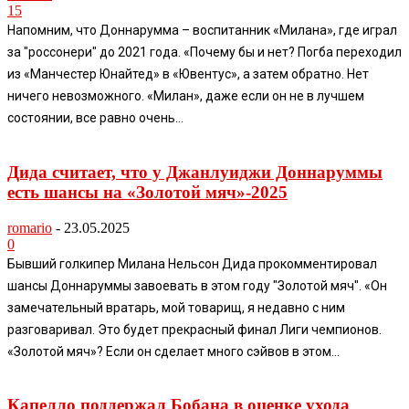
15
Напомним, что Доннарумма – воспитанник «Милана», где играл
за "россонери" до 2021 года. «Почему бы и нет? Погба переходил
из «Манчестер Юнайтед» в «Ювентус», а затем обратно. Нет
ничего невозможного. «Милан», даже если он не в лучшем
состоянии, все равно очень...
Дида считает, что у Джанлуиджи Доннаруммы
есть шансы на «Золотой мяч»-2025
romario
-
23.05.2025
0
Бывший голкипер Милана Нельсон Дида прокомментировал
шансы Доннаруммы завоевать в этом году "Золотой мяч". «Он
замечательный вратарь, мой товарищ, я недавно с ним
разговаривал. Это будет прекрасный финал Лиги чемпионов.
«Золотой мяч»? Если он сделает много сэйвов в этом...
Капелло поддержал Бобана в оценке ухода