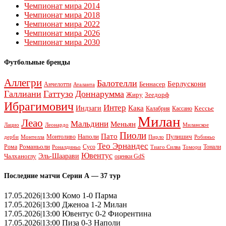
Чемпионат мира 2014
Чемпионат мира 2018
Чемпионат мира 2022
Чемпионат мира 2026
Чемпионат мира 2030
Футбольные бренды
Аллегри
Балотелли
Берлускони
Беннасер
Анчелотти
Аталанта
Галлиани
Гаттузо
Доннарумма
Жиру
Зеедорф
Ибрагимович
Интер
Кака
Индзаги
Кессье
Калабрия
Кассано
Милан
Леао
Мальдини
Меньян
Леонардо
Лацио
Миланское
Пиоли
Пато
Наполи
Монтоливо
Пулишич
Монтелла
Пирло
дерби
Робиньо
Тео Эрнандес
Рома
Романьоли
Сусо
Тонали
Роналдиньо
Тиаго Силва
Томори
Ювентус
Эль-Шаарави
Чалханоглу
оценки GdS
Последние матчи Серии А — 37 тур
17.05.2026|13:00 Комо 1-0 Парма
17.05.2026|13:00 Дженоа 1-2 Милан
17.05.2026|13:00 Ювентус 0-2 Фиорентина
17.05.2026|13:00 Пиза 0-3 Наполи