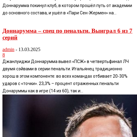
Доннарумма покинул клуб, в котором прошёл путь от академии
до основного состава, и ушёл в «Пари Сен-Жермен» на...
Доннарумма – спец по пенальти. Выиграл 6 из 7
серий
admin
-
13.03.2025
8
Джанлуиджи Доннарумма вывел «ПСЖ» в четвертьфинал ЛЧ
двумя сэйвами в серии пенальти. Итальянец традиционно
хорош в этом компоненте: во всех командах отбивает 20-30%
ударов с «точки». 23,3% – процент отраженных пенальти
Донаруммы как в игре (14 из 60), так и...