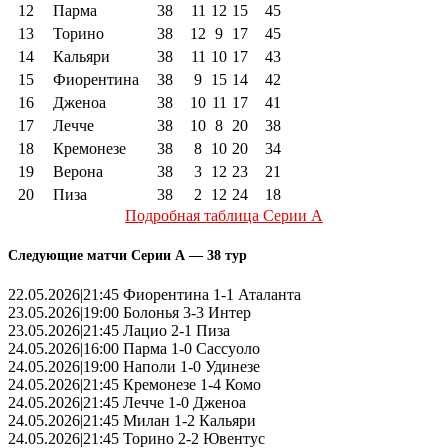
12
Парма
38
11
12
15
45
13
Торино
38
12
9
17
45
14
Кальяри
38
11
10
17
43
15
Фиорентина
38
9
15
14
42
16
Дженоа
38
10
11
17
41
17
Лечче
38
10
8
20
38
18
Кремонезе
38
8
10
20
34
19
Верона
38
3
12
23
21
20
Пиза
38
2
12
24
18
Подробная таблица Серии А
Следующие матчи Серии А — 38 тур
22.05.2026|21:45 Фиорентина 1-1 Аталанта
23.05.2026|19:00 Болонья 3-3 Интер
23.05.2026|21:45 Лацио 2-1 Пиза
24.05.2026|16:00 Парма 1-0 Сассуоло
24.05.2026|19:00 Наполи 1-0 Удинезе
24.05.2026|21:45 Кремонезе 1-4 Комо
24.05.2026|21:45 Лечче 1-0 Дженоа
24.05.2026|21:45 Милан 1-2 Кальяри
24.05.2026|21:45 Торино 2-2 Ювентус