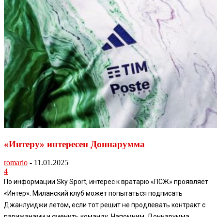
«Интеру» интересен Доннарумма
romario
-
11.01.2025
4
По информации Sky Sport, интерес к вратарю «ПСЖ» проявляет
«Интер». Миланский клуб может попытаться подписать
Джанлуиджи летом, если тот решит не продлевать контракт с
парижанами и сменить команду. Напомним, Доннарумма