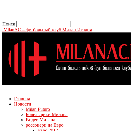
Поиск
MilanAC – футбольный клуб Милан Италия
Главная
Новости
Milan Futuro
Болельщики Милана
Видео Милана
россонери на Евро
Евро 2012