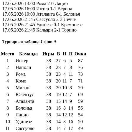
17.05.2026|13:00 Рома 2-0 Лацио
17.05.2026|16:00 Интер 1-1 Верона
17.05.2026|19:00 Аталанта 0-1 Болонья
17.05.2026|21:45 Сассуоло 2-3 Лечче
17.05.2026|21:45 Удинезе 0-1 Кремонезе
17.05.2026|21:45 Кальяри 2-1 Торино
Турнирная таблица Серии А
Место
Команда
Игры
В
Н
П
Очки
1
Интер
38
27
6
5
87
2
Наполи
38
23
7
8
76
3
Рома
38
23
4
11
73
4
Комо
38
20
11
7
71
5
Милан
38
20
10
8
70
6
Ювентус
38
19
12
7
69
7
Аталанта
38
15
14
9
59
8
Болонья
38
16
8
14
56
9
Лацио
38
14
12
12
54
10
Удинезе
38
14
8
16
50
11
Сассуоло
38
14
7
17
49