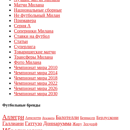
Матчи Милана
Национальные сборные
Не футбольный Милан
Примавера
Серия А
Соперники Милана
Ставки на футбол
Статьи
Суперлига
Товарищеские матчи
Трансферы Милана
Фото Милана
Чемпионат мира 2010
Чемпионат мира 2014
Чемпионат мира 2018
Чемпионат мира 2022
Чемпионат мира 2026
Чемпионат мира 2030
Футбольные бренды
Аллегри
Балотелли
Берлускони
Беннасер
Анчелотти
Аталанта
Галлиани
Гаттузо
Доннарумма
Жиру
Зеедорф