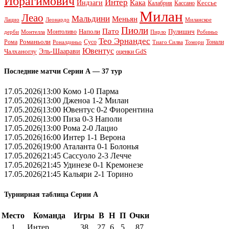
Ибрагимович
Интер
Кака
Индзаги
Кессье
Калабрия
Кассано
Милан
Леао
Мальдини
Меньян
Леонардо
Лацио
Миланское
Пиоли
Пато
Наполи
Монтоливо
Пулишич
Монтелла
Пирло
дерби
Робиньо
Тео Эрнандес
Рома
Романьоли
Сусо
Тонали
Роналдиньо
Тиаго Силва
Томори
Ювентус
Эль-Шаарави
Чалханоглу
оценки GdS
Последние матчи Серии А — 37 тур
17.05.2026|13:00 Комо 1-0 Парма
17.05.2026|13:00 Дженоа 1-2 Милан
17.05.2026|13:00 Ювентус 0-2 Фиорентина
17.05.2026|13:00 Пиза 0-3 Наполи
17.05.2026|13:00 Рома 2-0 Лацио
17.05.2026|16:00 Интер 1-1 Верона
17.05.2026|19:00 Аталанта 0-1 Болонья
17.05.2026|21:45 Сассуоло 2-3 Лечче
17.05.2026|21:45 Удинезе 0-1 Кремонезе
17.05.2026|21:45 Кальяри 2-1 Торино
Турнирная таблица Серии А
Место
Команда
Игры
В
Н
П
Очки
1
Интер
38
27
6
5
87