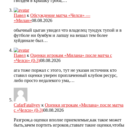
гвоздем в крышку гроба,…
Павел
к
Обсуждение матча «Челси» —
«Милан»
08.08.2026
обычный цыган увидел что владелец тундук тупой и в
футболе ни бумбум и лапшу на вешал тем более
хуйдинале был…
Павел
к
Оценки игрокам «Милана» после матча с
«Челси» (0-3)
08.08.2026
ага тоже поржал с этого, тут не указан источник кто
ставил оценки уверен проплаченный клубом ресурс,
либо просто недалекого ума,…
CafarFataliyev
к
Оценки игрокам «Милана» после матча
с «Челси» (0-3)
08.08.2026
Разгром,а оценки вполне приемлемые,как такое может
быть,зачем портить игроков,ставьте такие оценки,чтобы