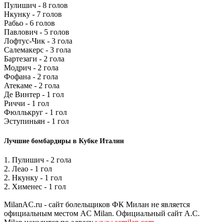
Пулишич - 8 голов
Нкунку - 7 голов
Рабьо - 6 голов
Павлович - 5 голов
Лофтус-Чик - 3 гола
Салемакерс - 3 гола
Бартезаги - 2 гола
Модрич - 2 гола
Фофана - 2 гола
Атекаме - 2 гола
Де Винтер - 1 гол
Риччи - 1 гол
Фюллькруг - 1 гол
Эступиньян - 1 гол
Лучшие бомбардиры в Кубке Италии
1. Пулишич - 2 гола
2. Леао - 1 гол
2. Нкунку - 1 гол
2. Хименес - 1 гол
MilanAC.ru - сайт болельщиков ФК Милан не является
официальным местом AC Milan. Официальный сайт A.C.