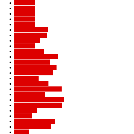
Евро 2016
Евро 2020
Евро 2024
Евро 2028
Евро 2032
Женский Милан
Игроки Милана
Клуб Милан
Конкурсы
Кубок Италии
Кубок Конфедераций
Легенды Милана
Лига Европы УЕФА
Лига конференций
Лига наций
Лига чемпионов
Лучшие матчи Милана
Матчи Милана
Национальные сборные
Не футбольный Милан
Примавера
Серия А
Соперники Милана
Ставки на футбол
Статьи