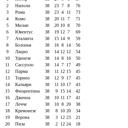
2
Наполи
38
23
7
8
76
3
Рома
38
23
4
11
73
4
Комо
38
20
11
7
71
5
Милан
38
20
10
8
70
6
Ювентус
38
19
12
7
69
7
Аталанта
38
15
14
9
59
8
Болонья
38
16
8
14
56
9
Лацио
38
14
12
12
54
10
Удинезе
38
14
8
16
50
11
Сассуоло
38
14
7
17
49
12
Парма
38
11
12
15
45
13
Торино
38
12
9
17
45
14
Кальяри
38
11
10
17
43
15
Фиорентина
38
9
15
14
42
16
Дженоа
38
10
11
17
41
17
Лечче
38
10
8
20
38
18
Кремонезе
38
8
10
20
34
19
Верона
38
3
12
23
21
20
Пиза
38
2
12
24
18