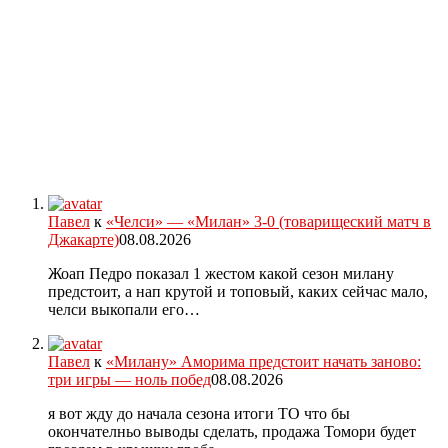
Павел
к
«Челси» — «Милан» 3-0 (товарищеский матч в
Джакарте)
08.08.2026
Жоап Педро показал 1 жестом какой сезон милану
предстоит, а нап крутой и топовый, каких сейчас мало,
челси выкопали его…
Павел
к
«Милану» Аморима предстоит начать заново:
три игры — ноль побед
08.08.2026
я вот жду до начала сезона итоги ТО что бы
окончателньо выводы сделать, продажа Томори будет