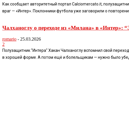
Как сообщает авторитетный портал Calciomercato.it, полузащитн
враг — «Интер». Поклонники футбола уже заговорили о повторени
Чалханоглу о переходе из «Милана» в «Интер»: 
romario
-
25.03.2026
2
Полузащитник "Интера" Хакан Чалханоглу вспомнил свой переход 
в хорошей форме. А потом ещё и болельщикам — нужно было убеди