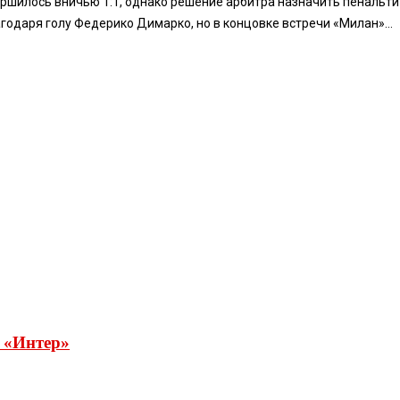
шилось вничью 1:1, однако решение арбитра назначить пенальти 
годаря голу Федерико Димарко, но в концовке встречи «Милан»...
в «Интер»