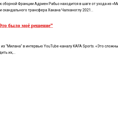
ик сборной Франции Адриен Рабьо находится в шаге от ухода из «
и скандального трансфера Хакана Чалханоглу 2021...
“Это было моё решение”
из "Милана" в интервью YouTube-каналу KAFA Sports. «Это сложный
ть их,...