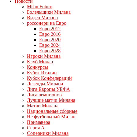
Новости
Milan Futuro
Болельщики Милана
Видео Милана
россонери на Евро
Евро 2012
Евро 2016
Евро 2020
Евро 2024
Евро 2028
Игроки Милана
Клуб Милан
Конкурсы
Кубок Италии
Кубок Конфедераций
Легенды Милана
Лига Европы УЕФА
Лига чемпионов
Лучшие матчи Милана
Матчи Милана
Национальные сборные
Не футбольный Милан
Примавера
Серия А
Соперники Милана