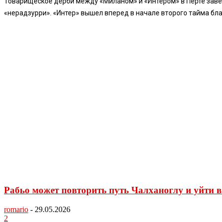
Товарищеское дерби между «Миланом» и «Интером» в Перте завер
«нерадзурри». «Интер» вышел вперед в начале второго тайма бла
Рабьо может повторить путь Чалханоглу и уйти 
romario
-
29.05.2026
2