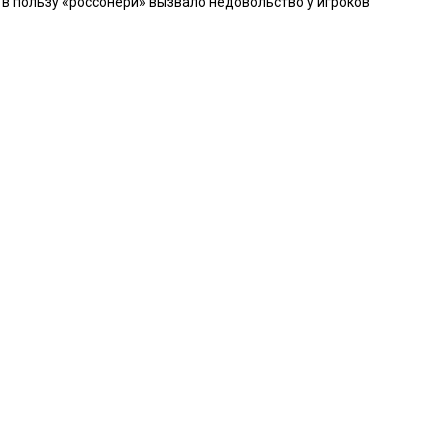
в пользу «россонери» вызвало недовольство у игроков