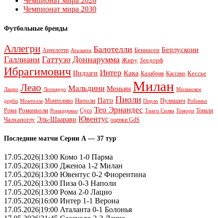
Чемпионат мира 2026
Чемпионат мира 2030
Футбольные бренды
Аллегри
Балотелли
Берлускони
Беннасер
Анчелотти
Аталанта
Галлиани
Гаттузо
Доннарумма
Жиру
Зеедорф
Ибрагимович
Интер
Кака
Индзаги
Кессье
Калабрия
Кассано
Милан
Леао
Мальдини
Меньян
Леонардо
Лацио
Миланское
Пиоли
Пато
Наполи
Монтоливо
Пулишич
Монтелла
Пирло
дерби
Робиньо
Тео Эрнандес
Рома
Романьоли
Сусо
Тонали
Роналдиньо
Тиаго Силва
Томори
Ювентус
Эль-Шаарави
Чалханоглу
оценки GdS
Последние матчи Серии А — 37 тур
17.05.2026|13:00 Комо 1-0 Парма
17.05.2026|13:00 Дженоа 1-2 Милан
17.05.2026|13:00 Ювентус 0-2 Фиорентина
17.05.2026|13:00 Пиза 0-3 Наполи
17.05.2026|13:00 Рома 2-0 Лацио
17.05.2026|16:00 Интер 1-1 Верона
17.05.2026|19:00 Аталанта 0-1 Болонья