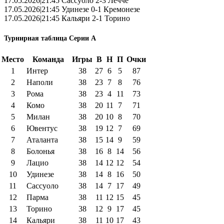
17.05.2026|21:45 Сассуоло 2-3 Лечче
17.05.2026|21:45 Удинезе 0-1 Кремонезе
17.05.2026|21:45 Кальяри 2-1 Торино
Турнирная таблица Серии А
Место
Команда
Игры
В
Н
П
Очки
1
Интер
38
27
6
5
87
2
Наполи
38
23
7
8
76
3
Рома
38
23
4
11
73
4
Комо
38
20
11
7
71
5
Милан
38
20
10
8
70
6
Ювентус
38
19
12
7
69
7
Аталанта
38
15
14
9
59
8
Болонья
38
16
8
14
56
9
Лацио
38
14
12
12
54
10
Удинезе
38
14
8
16
50
11
Сассуоло
38
14
7
17
49
12
Парма
38
11
12
15
45
13
Торино
38
12
9
17
45
14
Кальяри
38
11
10
17
43