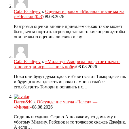
CafarFataliyev
к
Оценки игрокам «Милана» после матча
с «Челси» (0-3)
08.08.2026
Разгром,а оценки вполне приемлемые,как такое может
быть,зачем портить игроков,ставьте такие оценки,чтобы
они реально оценивали свою игру
CafarFataliyev
к
«Милану» Аморима предстоит начать
заново: три игры — ноль побед
08.08.2026
Пока они будут думать,как избавиться от Томори,все так
и будет,в команде есть игроки намного слабее
его,сбагрить Томори и оставить их…
Daryn&K
к
Обсуждение матча «Челси» —
«Милан»
08.08.2026
Сидишь и судишь Серию А по какому то дохлому и
убогому Милану. Ребенок и то толковое скажеь Джафик.
А если…