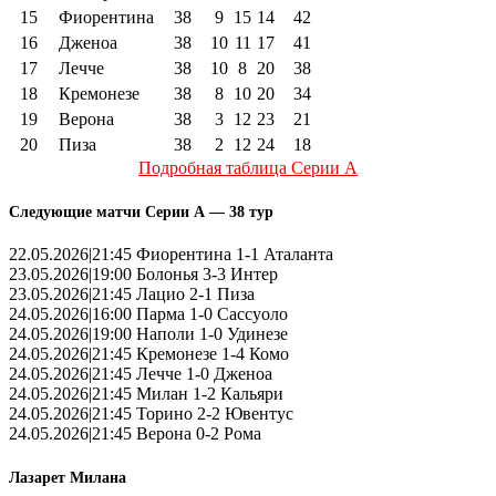
15
Фиорентина
38
9
15
14
42
16
Дженоа
38
10
11
17
41
17
Лечче
38
10
8
20
38
18
Кремонезе
38
8
10
20
34
19
Верона
38
3
12
23
21
20
Пиза
38
2
12
24
18
Подробная таблица Серии А
Следующие матчи Серии А — 38 тур
22.05.2026|21:45 Фиорентина 1-1 Аталанта
23.05.2026|19:00 Болонья 3-3 Интер
23.05.2026|21:45 Лацио 2-1 Пиза
24.05.2026|16:00 Парма 1-0 Сассуоло
24.05.2026|19:00 Наполи 1-0 Удинезе
24.05.2026|21:45 Кремонезе 1-4 Комо
24.05.2026|21:45 Лечче 1-0 Дженоа
24.05.2026|21:45 Милан 1-2 Кальяри
24.05.2026|21:45 Торино 2-2 Ювентус
24.05.2026|21:45 Верона 0-2 Рома
Лазарет Милана