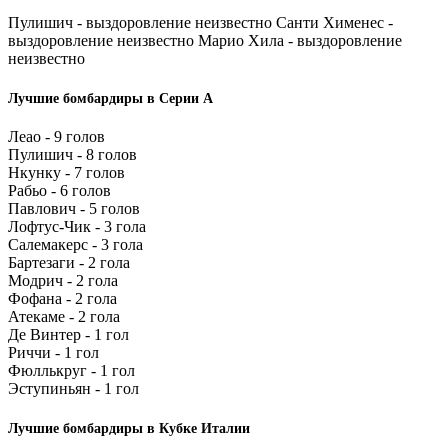
Пулишич - выздоровление неизвестно Санти Хименес -
выздоровление неизвестно Марио Хила - выздоровление
неизвестно
Лучшие бомбардиры в Серии А
Леао - 9 голов
Пулишич - 8 голов
Нкунку - 7 голов
Рабьо - 6 голов
Павлович - 5 голов
Лофтус-Чик - 3 гола
Салемакерс - 3 гола
Бартезаги - 2 гола
Модрич - 2 гола
Фофана - 2 гола
Атекаме - 2 гола
Де Винтер - 1 гол
Риччи - 1 гол
Фюллькруг - 1 гол
Эступиньян - 1 гол
Лучшие бомбардиры в Кубке Италии