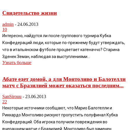
Свидетельство жизни
admin
-
24.06.2013
10
Интересно, найдутся ли после группового турнира Кубка
Конфедераций люди, которые по-прежнему будут утверждать,
что в итальянском футболе процветает катеначчо? Старина
Зденек Земан, наблюдая за выступлениями...
Узнать больше
Абате едет домой, а для Монтоливо и Балотелли
матч с Бразилией может оказаться последним...
SanSirouu
-
23.06.2013
22
Некоторые источники сообщают, что Марио Балотелли и
Риккардо Монтоливо рискуют пропустить полуфинал Кубка
Конфедераций. Оба игрока получили повреждения во
вчерашнем матче с Бразилией. Монтоливо был заменен...