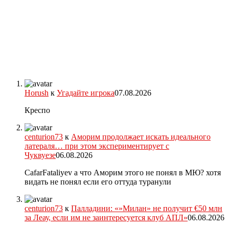
Horush
к
Угадайте игрока
07.08.2026
Креспо
centurion73
к
Аморим продолжает искать идеального
латераля… при этом экспериментирует с
Чуквуезе
06.08.2026
CafarFataliyev а что Аморим этого не понял в МЮ? хотя
видать не понял если его оттуда туранули
centurion73
к
Палладини: «»Милан» не получит €50 млн
за Леау, если им не заинтересуется клуб АПЛ»
06.08.2026