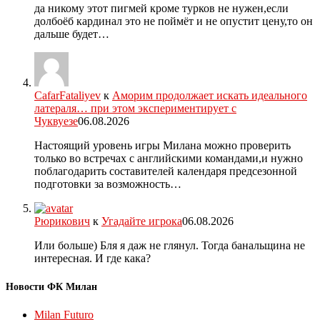
да никому этот пигмей кроме турков не нужен,если
долбоёб кардинал это не поймёт и не опустит цену,то он
дальше будет…
CafarFataliyev
к
Аморим продолжает искать идеального
латераля… при этом экспериментирует с
Чуквуезе
06.08.2026
Настоящий уровень игры Милана можно проверить
только во встречах с английскими командами,и нужно
поблагодарить составителей календаря предсезонной
подготовки за возможность…
Рюрикович
к
Угадайте игрока
06.08.2026
Или больше) Бля я даж не глянул. Тогда банальщина не
интересная. И где кака?
Новости ФК Милан
Milan Futuro