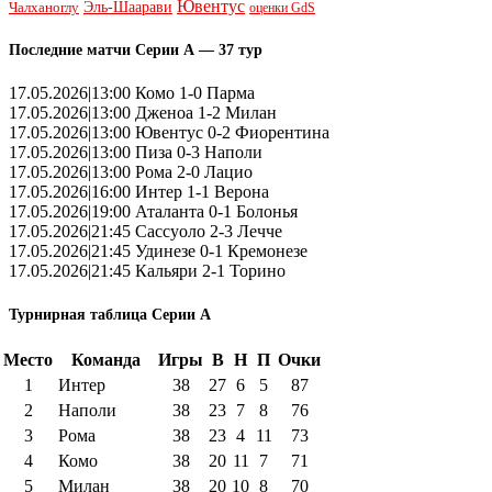
Ювентус
Эль-Шаарави
Чалханоглу
оценки GdS
Последние матчи Серии А — 37 тур
17.05.2026|13:00 Комо 1-0 Парма
17.05.2026|13:00 Дженоа 1-2 Милан
17.05.2026|13:00 Ювентус 0-2 Фиорентина
17.05.2026|13:00 Пиза 0-3 Наполи
17.05.2026|13:00 Рома 2-0 Лацио
17.05.2026|16:00 Интер 1-1 Верона
17.05.2026|19:00 Аталанта 0-1 Болонья
17.05.2026|21:45 Сассуоло 2-3 Лечче
17.05.2026|21:45 Удинезе 0-1 Кремонезе
17.05.2026|21:45 Кальяри 2-1 Торино
Турнирная таблица Серии А
Место
Команда
Игры
В
Н
П
Очки
1
Интер
38
27
6
5
87
2
Наполи
38
23
7
8
76
3
Рома
38
23
4
11
73
4
Комо
38
20
11
7
71
5
Милан
38
20
10
8
70