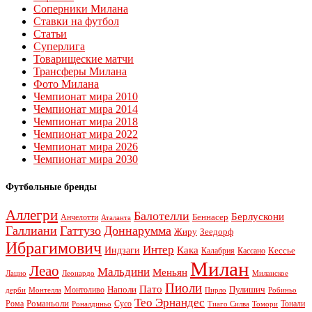
Соперники Милана
Ставки на футбол
Статьи
Суперлига
Товарищеские матчи
Трансферы Милана
Фото Милана
Чемпионат мира 2010
Чемпионат мира 2014
Чемпионат мира 2018
Чемпионат мира 2022
Чемпионат мира 2026
Чемпионат мира 2030
Футбольные бренды
Аллегри
Балотелли
Берлускони
Беннасер
Анчелотти
Аталанта
Галлиани
Гаттузо
Доннарумма
Жиру
Зеедорф
Ибрагимович
Интер
Кака
Индзаги
Кессье
Калабрия
Кассано
Милан
Леао
Мальдини
Меньян
Леонардо
Лацио
Миланское
Пиоли
Пато
Наполи
Монтоливо
Пулишич
Монтелла
Пирло
дерби
Робиньо
Тео Эрнандес
Рома
Романьоли
Сусо
Тонали
Роналдиньо
Тиаго Силва
Томори