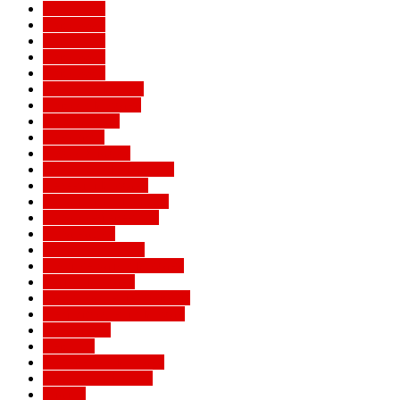
Евро 2016
Евро 2020
Евро 2024
Евро 2028
Евро 2032
Женский Милан
Игроки Милана
Клуб Милан
Конкурсы
Кубок Италии
Кубок Конфедераций
Легенды Милана
Лига Европы УЕФА
Лига конференций
Лига наций
Лига чемпионов
Лучшие матчи Милана
Матчи Милана
Национальные сборные
Не футбольный Милан
Примавера
Серия А
Соперники Милана
Ставки на футбол
Статьи