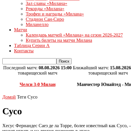
Зал славы «Милана»
Рекорды «Милана»
Трофеи и награды «Милана»
Стадион Сан-Сиро
Миланелло
Матчи
Календарь матчей «Милана» на сезон 2026-2027
Купить билеты на матчи Милана
Таблица Серии А
Контакты
Последний матч:
08.08.2026 15:00
Ближайший матч:
15.08.2026
товарищеский матч
товарищеский матч
Челси 3-0 Милан
Манчестер Юнайтед - М
Домой
Теги
Сусо
Сусо
Хесус Фернандес Саез де ла Торре, более известный как Сусо, 
может играть и на других позициях в атаке.