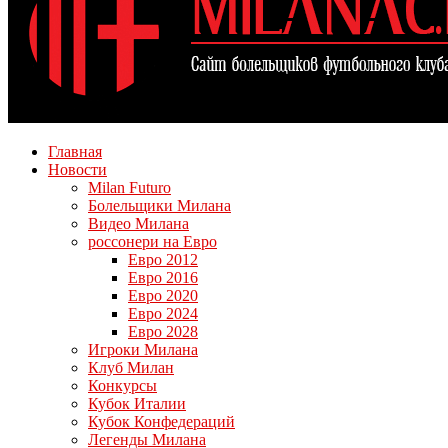
Главная
Новости
Milan Futuro
Болельщики Милана
Видео Милана
россонери на Евро
Евро 2012
Евро 2016
Евро 2020
Евро 2024
Евро 2028
Игроки Милана
Клуб Милан
Конкурсы
Кубок Италии
Кубок Конфедераций
Легенды Милана