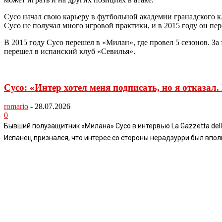
Сусо начал свою карьеру в футбольной академии гранадского к
Сусо не получал много игровой практики, и в 2015 году он п
В 2015 году Сусо перешел в «Милан», где провел 5 сезонов. З
перешел в испанский клуб «Севилья».
Сусо: «Интер хотел меня подписать, но я отказал
romario
-
28.07.2026
0
Бывший полузащитник «Милана» Сусо в интервью La Gazzetta dello
Испанец признался, что интерес со стороны нерадзурри был вполн