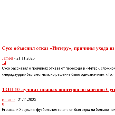
Сусо объяснил отказ «Интеру», причины ухода и
Jameel
-
21.11.2025
14
Сусо рассказал о причинах отказа от перехода в «Интер», сложно
«нерадзурри» был лестным, но решение было однозначным: «То, чт
ТОП-10 лучших правых вингеров по мнению Сус
romario
-
21.11.2025
0
Его звали Хесус, и в футбольном плане он был едва ли больше чем