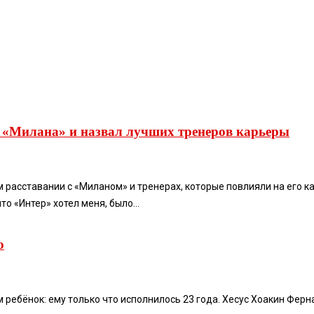
з «Милана» и назвал лучших тренеров карьеры
м расставании с «Миланом» и тренерах, которые повлияли на его ка
о «Интер» хотел меня, было...
о
 ребёнок: ему только что исполнилось 23 года. Хесус Хоакин Ферна