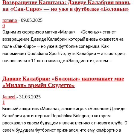
Возвращение Капитана: Давиде Калабрия вновь
на «Сан-Сиро» — но уже в футболке «Болоньи»
romario
-
09.05.2025
0
Одним из сюрпризов матча «Милан» — «Болонья» станет
возвращение Давиде Калабрии, который вновь окажется на
поле «Сан-Сиро» — но уже в футболке соперника. Как
напоминает Quotidiano Sportivo, путь Калабрии — это история,
начавшаяся в 11 лет в команде «Эзордиенти», затем...
Давиде Калабрия: «Болонья» напоминает мне
«Милан» времён Скудетто»
Jameel
-
31.03.2025
1
Бывший защитник «Милана», а ныне игрок «Болоньи» Давиде
Калабрия дал интервью Repubblica Bologna, в котором
рассказал о своем будущем и впечатлениях от нового клуба. О
своём будущем Футболист признался, что ему комфортно в