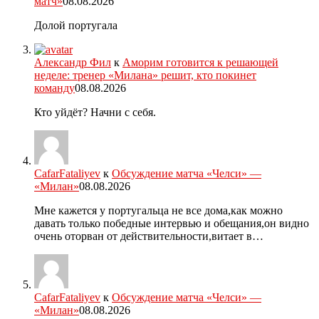
матч»
08.08.2026
Долой португала
Александр Фил
к
Аморим готовится к решающей
неделе: тренер «Милана» решит, кто покинет
команду
08.08.2026
Кто уйдёт? Начни с себя.
CafarFataliyev
к
Обсуждение матча «Челси» —
«Милан»
08.08.2026
Мне кажется у португальца не все дома,как можно
давать только победные интервью и обещания,он видно
очень оторван от действительности,витает в…
CafarFataliyev
к
Обсуждение матча «Челси» —
«Милан»
08.08.2026