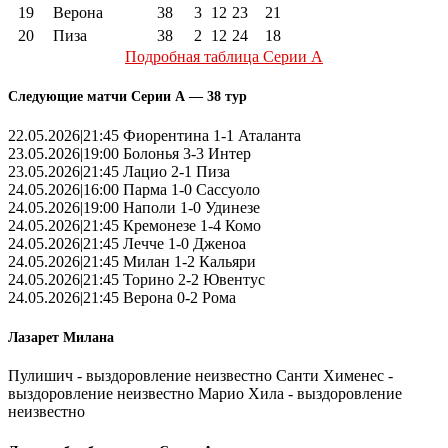
19
Верона
38
3
12
23
21
20
Пиза
38
2
12
24
18
Подробная таблица Серии А
Следующие матчи Серии А — 38 тур
22.05.2026|21:45 Фиорентина 1-1 Аталанта
23.05.2026|19:00 Болонья 3-3 Интер
23.05.2026|21:45 Лацио 2-1 Пиза
24.05.2026|16:00 Парма 1-0 Сассуоло
24.05.2026|19:00 Наполи 1-0 Удинезе
24.05.2026|21:45 Кремонезе 1-4 Комо
24.05.2026|21:45 Лечче 1-0 Дженоа
24.05.2026|21:45 Милан 1-2 Кальяри
24.05.2026|21:45 Торино 2-2 Ювентус
24.05.2026|21:45 Верона 0-2 Рома
Лазарет Милана
Пулишич - выздоровление неизвестно Санти Хименес -
выздоровление неизвестно Марио Хила - выздоровление
неизвестно