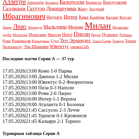
Аллегри
Балотелли
Берлускони
Беннасер
Анчелотти
Аталанта
Галлиани
Гаттузо
Доннарумма
Жиру
Зеедорф
Ибрагимович
Интер
Кака
Индзаги
Кессье
Калабрия
Кассано
Милан
Леао
Мальдини
Меньян
Леонардо
Лацио
Миланское
Пиоли
Пато
Наполи
Монтоливо
Пулишич
Монтелла
Пирло
дерби
Робиньо
Тео Эрнандес
Рома
Романьоли
Сусо
Тонали
Роналдиньо
Тиаго Силва
Томори
Ювентус
Эль-Шаарави
Чалханоглу
оценки GdS
Последние матчи Серии А — 37 тур
17.05.2026|13:00 Комо 1-0 Парма
17.05.2026|13:00 Дженоа 1-2 Милан
17.05.2026|13:00 Ювентус 0-2 Фиорентина
17.05.2026|13:00 Пиза 0-3 Наполи
17.05.2026|13:00 Рома 2-0 Лацио
17.05.2026|16:00 Интер 1-1 Верона
17.05.2026|19:00 Аталанта 0-1 Болонья
17.05.2026|21:45 Сассуоло 2-3 Лечче
17.05.2026|21:45 Удинезе 0-1 Кремонезе
17.05.2026|21:45 Кальяри 2-1 Торино
Турнирная таблица Серии А