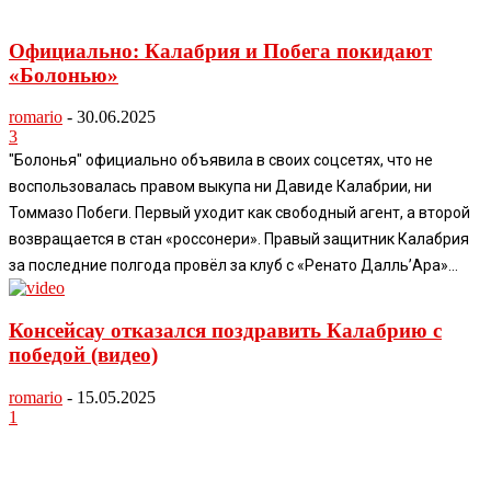
Официально: Калабрия и Побега покидают
«Болонью»
romario
-
30.06.2025
3
"Болонья" официально объявила в своих соцсетях, что не
воспользовалась правом выкупа ни Давиде Калабрии, ни
Томмазо Побеги. Первый уходит как свободный агент, а второй
возвращается в стан «россонери». Правый защитник Калабрия
за последние полгода провёл за клуб с «Ренато Далль’Ара»...
Консейсау отказался поздравить Калабрию с
победой (видео)
romario
-
15.05.2025
1