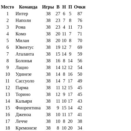
Место
Команда
Игры
В
Н
П
Очки
1
Интер
38
27
6
5
87
2
Наполи
38
23
7
8
76
3
Рома
38
23
4
11
73
4
Комо
38
20
11
7
71
5
Милан
38
20
10
8
70
6
Ювентус
38
19
12
7
69
7
Аталанта
38
15
14
9
59
8
Болонья
38
16
8
14
56
9
Лацио
38
14
12
12
54
10
Удинезе
38
14
8
16
50
11
Сассуоло
38
14
7
17
49
12
Парма
38
11
12
15
45
13
Торино
38
12
9
17
45
14
Кальяри
38
11
10
17
43
15
Фиорентина
38
9
15
14
42
16
Дженоа
38
10
11
17
41
17
Лечче
38
10
8
20
38
18
Кремонезе
38
8
10
20
34