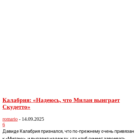
Калабрия: «Надеюсь, что Милан выиграет
Скудетто»
romario
-
14.09.2025
6
Давиде Калабрия признался, что по-прежнему очень привязан
к «Милану», и выразил надежду, что клуб сумеет завоевать