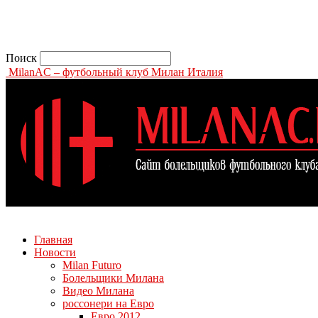
Поиск
MilanAC – футбольный клуб Милан Италия
Главная
Новости
Milan Futuro
Болельщики Милана
Видео Милана
россонери на Евро
Евро 2012