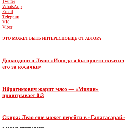
Twitter
WhatsApp
Email
Telegram
VK
Viber
ЭТО МОЖЕТ БЫТЬ ИНТЕРЕСНО
ЕЩЕ ОТ АВТОРА
Донандони о Леао: «Иногда я бы просто схватил
его за косички»
Ибрагимович жарит мясо — «Милан»
проигрывает 0:3
Скира: Леао еще может перейти в «Галатасарай»