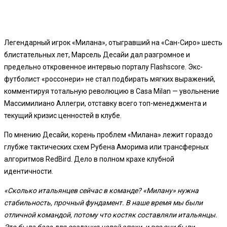
Легендарный игрок «Милана», отыгравший на «Сан-Сиро» шесть
блистательных лет, Марсель Десайи дал разгромное и
предельно откровенное интервью порталу Flashscore. Экс-
футболист «россонери» не стал подбирать мягких выражений,
комментируя тотальную революцию в Casa Milan — увольнение
Массимилиано Аллегри, отставку всего топ-менеджмента и
текущий кризис ценностей в клубе.
По мнению Десайи, корень проблем «Милана» лежит гораздо
глубже тактических схем Рубена Аморима или трансферных
алгоритмов RedBird. Дело в полном крахе клубной
идентичности.
«Сколько итальянцев сейчас в команде? «Милану» нужна
стабильность, прочный фундамент. В наше время мы были
отличной командой, потому что костяк составляли итальянцы.
Это была база для создания целой эпохи, и все они были