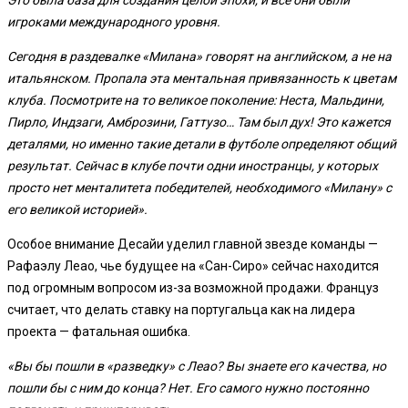
игроками международного уровня.
Сегодня в раздевалке «Милана» говорят на английском, а не на
итальянском. Пропала эта ментальная привязанность к цветам
клуба. Посмотрите на то великое поколение: Неста, Мальдини,
Пирло, Индзаги, Амброзини, Гаттузо… Там был дух! Это кажется
деталями, но именно такие детали в футболе определяют общий
результат. Сейчас в клубе почти одни иностранцы, у которых
просто нет менталитета победителей, необходимого «Милану» с
его великой историей».
Особое внимание Десайи уделил главной звезде команды —
Рафаэлу Леао, чье будущее на «Сан-Сиро» сейчас находится
под огромным вопросом из-за возможной продажи. Француз
считает, что делать ставку на португальца как на лидера
проекта — фатальная ошибка.
«Вы бы пошли в «разведку» с Леао? Вы знаете его качества, но
пошли бы с ним до конца? Нет. Его самого нужно постоянно