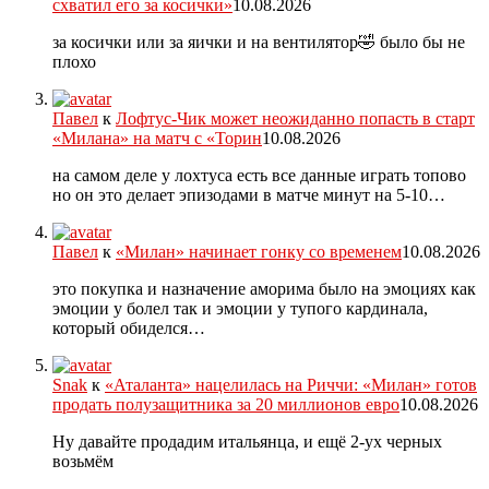
схватил его за косички»
10.08.2026
за косички или за яички и на вентилятор🤣 было бы не
плохо
Павел
к
Лофтус-Чик может неожиданно попасть в старт
«Милана» на матч с «Торин
10.08.2026
на самом деле у лохтуса есть все данные играть топово
но он это делает эпизодами в матче минут на 5-10…
Павел
к
«Милан» начинает гонку со временем
10.08.2026
это покупка и назначение аморима было на эмоциях как
эмоции у болел так и эмоции у тупого кардинала,
который обиделся…
Snak
к
«Аталанта» нацелилась на Риччи: «Милан» готов
продать полузащитника за 20 миллионов евро
10.08.2026
Ну давайте продадим итальянца, и ещё 2-ух черных
возьмём