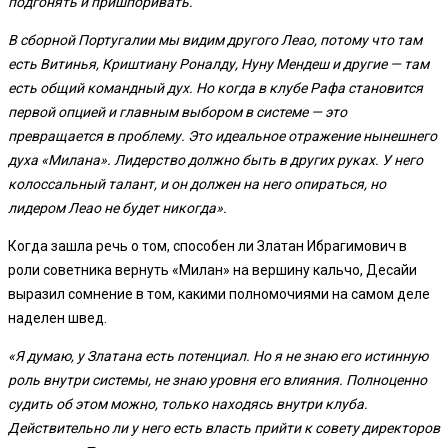
подгонять и пришпоривать.
В сборной Португалии мы видим другого Леао, потому что там
есть Витинья, Криштиану Роналду, Нуну Мендеш и другие — там
есть общий командный дух. Но когда в клубе Рафа становится
первой опцией и главным выбором в системе — это
превращается в проблему. Это идеальное отражение нынешнего
духа «Милана». Лидерство должно быть в других руках. У него
колоссальный талант, и он должен на него опираться, но
лидером Леао не будет никогда».
Когда зашла речь о том, способен ли Златан Ибрагимович в
роли советника вернуть «Милан» на вершину кальчо, Десайи
выразил сомнение в том, какими полномочиями на самом деле
наделен швед.
«Я думаю, у Златана есть потенциал. Но я не знаю его истинную
роль внутри системы, не знаю уровня его влияния. Полноценно
судить об этом можно, только находясь внутри клуба.
Действительно ли у него есть власть прийти к совету директоров