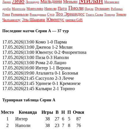
Леао
Мальдини
Меньян
Леонардо
Лацио
Миланское
Пиоли
Пато
Наполи
Монтоливо
Пулишич
Монтелла
Пирло
дерби
Робиньо
Тео Эрнандес
Рома
Романьоли
Сусо
Тонали
Роналдиньо
Тиаго Силва
Томори
Ювентус
Эль-Шаарави
Чалханоглу
оценки GdS
Последние матчи Серии А — 37 тур
17.05.2026|13:00 Комо 1-0 Парма
17.05.2026|13:00 Дженоа 1-2 Милан
17.05.2026|13:00 Ювентус 0-2 Фиорентина
17.05.2026|13:00 Пиза 0-3 Наполи
17.05.2026|13:00 Рома 2-0 Лацио
17.05.2026|16:00 Интер 1-1 Верона
17.05.2026|19:00 Аталанта 0-1 Болонья
17.05.2026|21:45 Сассуоло 2-3 Лечче
17.05.2026|21:45 Удинезе 0-1 Кремонезе
17.05.2026|21:45 Кальяри 2-1 Торино
Турнирная таблица Серии А
Место
Команда
Игры
В
Н
П
Очки
1
Интер
38
27
6
5
87
2
Наполи
38
23
7
8
76