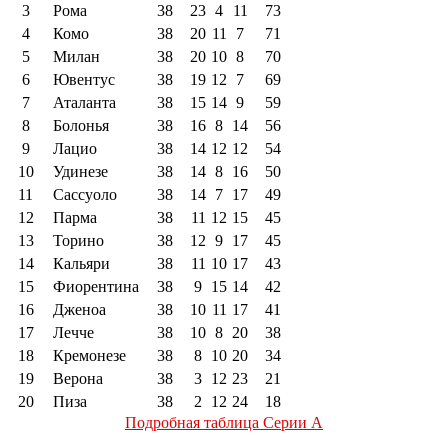
3
Рома
38
23
4
11
73
4
Комо
38
20
11
7
71
5
Милан
38
20
10
8
70
6
Ювентус
38
19
12
7
69
7
Аталанта
38
15
14
9
59
8
Болонья
38
16
8
14
56
9
Лацио
38
14
12
12
54
10
Удинезе
38
14
8
16
50
11
Сассуоло
38
14
7
17
49
12
Парма
38
11
12
15
45
13
Торино
38
12
9
17
45
14
Кальяри
38
11
10
17
43
15
Фиорентина
38
9
15
14
42
16
Дженоа
38
10
11
17
41
17
Лечче
38
10
8
20
38
18
Кремонезе
38
8
10
20
34
19
Верона
38
3
12
23
21
20
Пиза
38
2
12
24
18
Подробная таблица Серии А