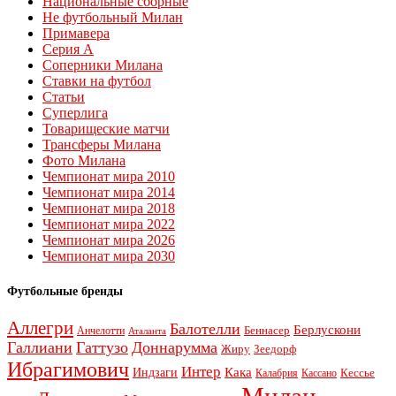
Национальные сборные
Не футбольный Милан
Примавера
Серия А
Соперники Милана
Ставки на футбол
Статьи
Суперлига
Товарищеские матчи
Трансферы Милана
Фото Милана
Чемпионат мира 2010
Чемпионат мира 2014
Чемпионат мира 2018
Чемпионат мира 2022
Чемпионат мира 2026
Чемпионат мира 2030
Футбольные бренды
Аллегри
Балотелли
Берлускони
Беннасер
Анчелотти
Аталанта
Галлиани
Гаттузо
Доннарумма
Жиру
Зеедорф
Ибрагимович
Интер
Кака
Индзаги
Кессье
Калабрия
Кассано
Милан