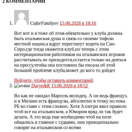
2 КОММЕНТАРИИ
CafarFataliyev
15.06.2026 в 18:16
Вот вот и я тоже об этом-обязательно у клуба должна
быть итальянская душа и связь со своими тифози
местной нации,а вдруг перестанут ходить на Сан-
Сиро,где тогда окажется клуб,но теперь с этим
интернационалом работников на итальянских игроков
рассчитывать не приходится,остается только на деяться
на прессу,чтобы она постоянно бы писала об этой
большой проблеме клуба,может до кого то дойдет
Войдите, чтобы оставить комментарий
Daryn&K
15.06.2026 в 18:52
Во как не ожидал Марсель молодец. А он ведь француз,
и в Милане есть французы, абсолютно в точку но пока
РБ во главе с этим сложно. Хотя Аллегри ввел правило
чтоб все на итальянском, а Юморим вряд ли так будет
делать. А это ведь еще необходимо чтоб на поле
общались и главное с судьями, они принципиально
говорят на итальянском со всеми