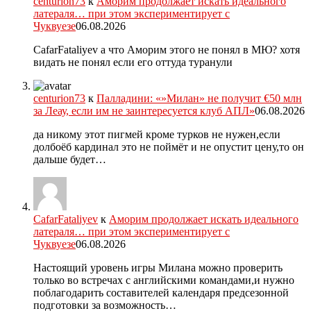
centurion73
к
Аморим продолжает искать идеального
латераля… при этом экспериментирует с
Чуквуезе
06.08.2026
CafarFataliyev а что Аморим этого не понял в МЮ? хотя
видать не понял если его оттуда туранули
centurion73
к
Палладини: «»Милан» не получит €50 млн
за Леау, если им не заинтересуется клуб АПЛ»
06.08.2026
да никому этот пигмей кроме турков не нужен,если
долбоёб кардинал это не поймёт и не опустит цену,то он
дальше будет…
CafarFataliyev
к
Аморим продолжает искать идеального
латераля… при этом экспериментирует с
Чуквуезе
06.08.2026
Настоящий уровень игры Милана можно проверить
только во встречах с английскими командами,и нужно
поблагодарить составителей календаря предсезонной
подготовки за возможность…