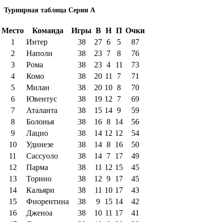
Турнирная таблица Серии А
Место
Команда
Игры
В
Н
П
Очки
1
Интер
38
27
6
5
87
2
Наполи
38
23
7
8
76
3
Рома
38
23
4
11
73
4
Комо
38
20
11
7
71
5
Милан
38
20
10
8
70
6
Ювентус
38
19
12
7
69
7
Аталанта
38
15
14
9
59
8
Болонья
38
16
8
14
56
9
Лацио
38
14
12
12
54
10
Удинезе
38
14
8
16
50
11
Сассуоло
38
14
7
17
49
12
Парма
38
11
12
15
45
13
Торино
38
12
9
17
45
14
Кальяри
38
11
10
17
43
15
Фиорентина
38
9
15
14
42
16
Дженоа
38
10
11
17
41