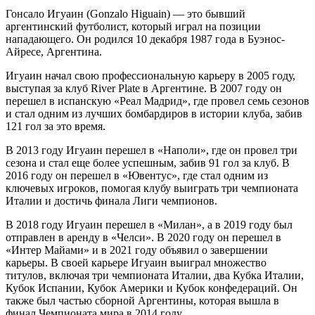
Гонсало Игуаин (Gonzalo Higuain) — это бывший
аргентинский футболист, который играл на позиции
нападающего. Он родился 10 декабря 1987 года в Буэнос-
Айресе, Аргентина.
Игуаин начал свою профессиональную карьеру в 2005 году,
выступая за клуб River Plate в Аргентине. В 2007 году он
перешел в испанскую «Реал Мадрид», где провел семь сезонов
и стал одним из лучших бомбардиров в истории клуба, забив
121 гол за это время.
В 2013 году Игуаин перешел в «Наполи», где он провел три
сезона и стал еще более успешным, забив 91 гол за клуб. В
2016 году он перешел в «Ювентус», где стал одним из
ключевых игроков, помогая клубу выиграть три чемпионата
Италии и достичь финала Лиги чемпионов.
В 2018 году Игуаин перешел в «Милан», а в 2019 году был
отправлен в аренду в «Челси». В 2020 году он перешел в
«Интер Майами» и в 2021 году объявил о завершении
карьеры. В своей карьере Игуаин выиграл множество
титулов, включая три чемпионата Италии, два Кубка Италии,
Кубок Испании, Кубок Америки и Кубок конфедераций. Он
также был частью сборной Аргентины, которая вышла в
финал Чемпионата мира в 2014 году.