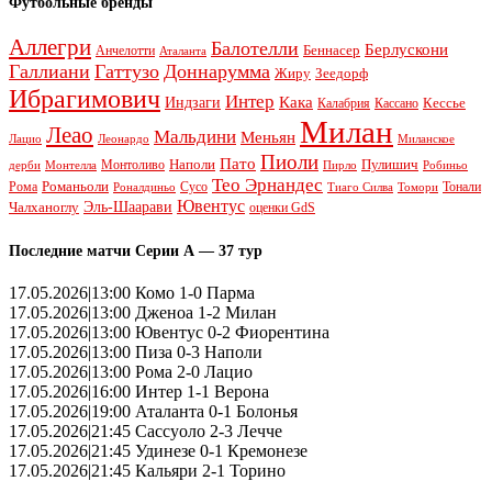
Футбольные бренды
Аллегри
Балотелли
Берлускони
Беннасер
Анчелотти
Аталанта
Галлиани
Гаттузо
Доннарумма
Жиру
Зеедорф
Ибрагимович
Интер
Кака
Индзаги
Кессье
Калабрия
Кассано
Милан
Леао
Мальдини
Меньян
Леонардо
Лацио
Миланское
Пиоли
Пато
Наполи
Монтоливо
Пулишич
Монтелла
Пирло
дерби
Робиньо
Тео Эрнандес
Рома
Романьоли
Сусо
Тонали
Роналдиньо
Тиаго Силва
Томори
Ювентус
Эль-Шаарави
Чалханоглу
оценки GdS
Последние матчи Серии А — 37 тур
17.05.2026|13:00 Комо 1-0 Парма
17.05.2026|13:00 Дженоа 1-2 Милан
17.05.2026|13:00 Ювентус 0-2 Фиорентина
17.05.2026|13:00 Пиза 0-3 Наполи
17.05.2026|13:00 Рома 2-0 Лацио
17.05.2026|16:00 Интер 1-1 Верона
17.05.2026|19:00 Аталанта 0-1 Болонья
17.05.2026|21:45 Сассуоло 2-3 Лечче
17.05.2026|21:45 Удинезе 0-1 Кремонезе
17.05.2026|21:45 Кальяри 2-1 Торино