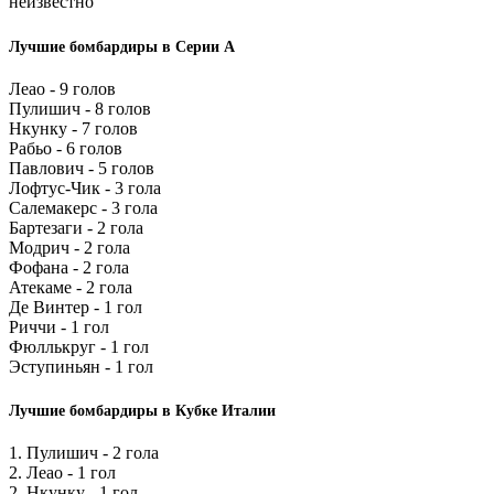
неизвестно
Лучшие бомбардиры в Серии А
Леао - 9 голов
Пулишич - 8 голов
Нкунку - 7 голов
Рабьо - 6 голов
Павлович - 5 голов
Лофтус-Чик - 3 гола
Салемакерс - 3 гола
Бартезаги - 2 гола
Модрич - 2 гола
Фофана - 2 гола
Атекаме - 2 гола
Де Винтер - 1 гол
Риччи - 1 гол
Фюллькруг - 1 гол
Эступиньян - 1 гол
Лучшие бомбардиры в Кубке Италии
1. Пулишич - 2 гола
2. Леао - 1 гол
2. Нкунку - 1 гол