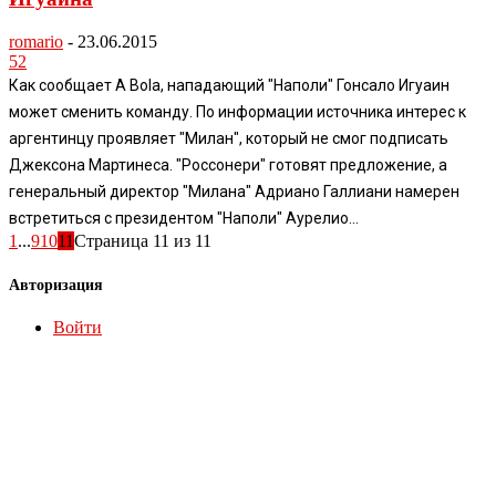
romario
-
23.06.2015
52
Как сообщает A Bola, нападающий "Наполи" Гонсало Игуаин
может сменить команду. По информации источника интерес к
аргентинцу проявляет "Милан", который не смог подписать
Джексона Мартинеса. "Россонери" готовят предложение, а
генеральный директор "Милана" Адриано Галлиани намерен
встретиться с президентом "Наполи" Аурелио...
1
...
9
10
11
Страница 11 из 11
Авторизация
Войти