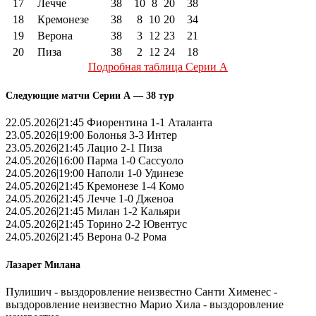
17
Лечче
38
10
8
20
38
18
Кремонезе
38
8
10
20
34
19
Верона
38
3
12
23
21
20
Пиза
38
2
12
24
18
Подробная таблица Серии А
Следующие матчи Серии А — 38 тур
22.05.2026|21:45 Фиорентина 1-1 Аталанта
23.05.2026|19:00 Болонья 3-3 Интер
23.05.2026|21:45 Лацио 2-1 Пиза
24.05.2026|16:00 Парма 1-0 Сассуоло
24.05.2026|19:00 Наполи 1-0 Удинезе
24.05.2026|21:45 Кремонезе 1-4 Комо
24.05.2026|21:45 Лечче 1-0 Дженоа
24.05.2026|21:45 Милан 1-2 Кальяри
24.05.2026|21:45 Торино 2-2 Ювентус
24.05.2026|21:45 Верона 0-2 Рома
Лазарет Милана
Пулишич - выздоровление неизвестно Санти Хименес -
выздоровление неизвестно Марио Хила - выздоровление