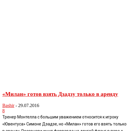
«Милан» готов взять Дзадзу только в аренду
Bashir
-
29.07.2016
8
Тренер Монтелла с большим уважением относится к игроку
«Ювентуса» Симоне Дзадзе, но «Милан» готов его взять только
в аренду. Россонери ищут форварда на другой фланг в паре с