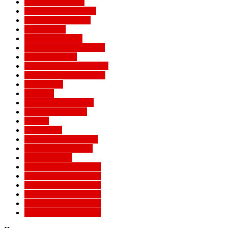
Легенды Милана
Лига Европы УЕФА
Лига конференций
Лига наций
Лига чемпионов
Лучшие матчи Милана
Матчи Милана
Национальные сборные
Не футбольный Милан
Примавера
Серия А
Соперники Милана
Ставки на футбол
Статьи
Суперлига
Товарищеские матчи
Трансферы Милана
Фото Милана
Чемпионат мира 2010
Чемпионат мира 2014
Чемпионат мира 2018
Чемпионат мира 2022
Чемпионат мира 2026
Чемпионат мира 2030