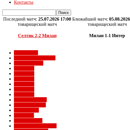
Контакты
Последний матч:
25.07.2026 17:00
Ближайший матч:
05.08.2026
товарищеский матч
товарищеский матч
Селтик 2-2 Милан
Милан 1-1 Интер
Milan Futuro
Болельщики Милана
Видео Милана
Евро 2012
Евро 2016
Евро 2020
Евро 2024
Евро 2028
Евро 2032
Женский Милан
Игроки Милана
Клуб Милан
Конкурсы
Кубок Италии
Кубок Конфедераций