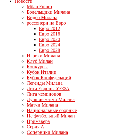
Новости
Milan Futuro
Болельщики Милана
Видео Милана
россонери на Евро
Евро 2012
Евро 2016
Евро 2020
Евро 2024
Евро 2028
Игроки Милана
Клуб Милан
Конкурсы
Кубок Италии
Кубок Конфедераций
Легенды Милана
Лига Европы УЕФА
Лига чемпионов
Лучшие матчи Милана
Матчи Милана
Национальные сборные
Не футбольный Милан
Примавера
Серия А
Соперники Милана