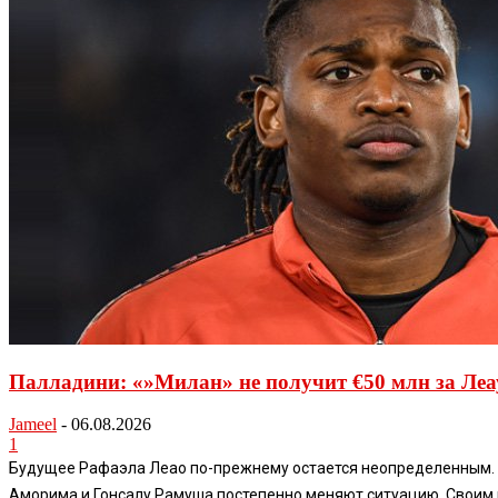
Палладини: «»Милан» не получит €50 млн за Леау
Jameel
-
06.08.2026
1
Будущее Рафаэла Леао по-прежнему остается неопределенным. Не
Аморима и Гонсалу Рамуша постепенно меняют ситуацию. Своим 