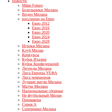
Новости
Milan Futuro
Болельщики Милана
Видео Милана
россонери на Евро
Евро 2012
Евро 2016
Евро 2020
Евро 2024
Евро 2028
Игроки Милана
Клуб Милан
Конкурсы
Кубок Италии
Кубок Конфедераций
Легенды Милана
Лига Европы УЕФА
Лига чемпионов
Лучшие матчи Милана
Матчи Милана
Национальные сборные
Не футбольный Милан
Примавера
Серия А
Соперники Милана