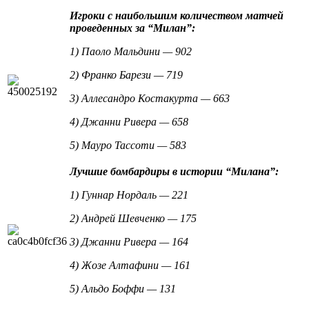
Игроки с наибольшим количеством матчей
проведенных за “Милан”:
1) Паоло Мальдини — 902
2) Франко Барези — 719
3) Аллесандро Костакурта — 663
4) Джанни Ривера — 658
5) Мауро Тассоти — 583
Лучшие бомбардиры в истории “Милана”:
1) Гуннар Нордаль — 221
2) Андрей Шевченко — 175
3) Джанни Ривера — 164
4) Жозе Алтафини — 161
5) Альдо Боффи — 131