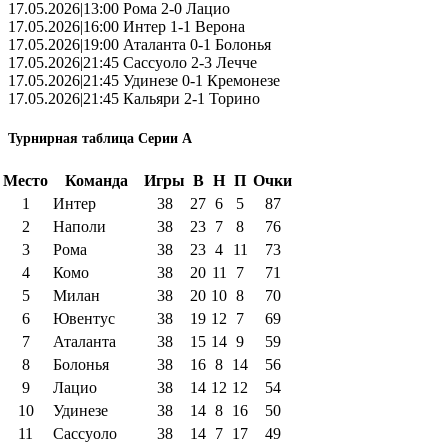
17.05.2026|13:00 Рома 2-0 Лацио
17.05.2026|16:00 Интер 1-1 Верона
17.05.2026|19:00 Аталанта 0-1 Болонья
17.05.2026|21:45 Сассуоло 2-3 Лечче
17.05.2026|21:45 Удинезе 0-1 Кремонезе
17.05.2026|21:45 Кальяри 2-1 Торино
Турнирная таблица Серии А
Место
Команда
Игры
В
Н
П
Очки
1
Интер
38
27
6
5
87
2
Наполи
38
23
7
8
76
3
Рома
38
23
4
11
73
4
Комо
38
20
11
7
71
5
Милан
38
20
10
8
70
6
Ювентус
38
19
12
7
69
7
Аталанта
38
15
14
9
59
8
Болонья
38
16
8
14
56
9
Лацио
38
14
12
12
54
10
Удинезе
38
14
8
16
50
11
Сассуоло
38
14
7
17
49