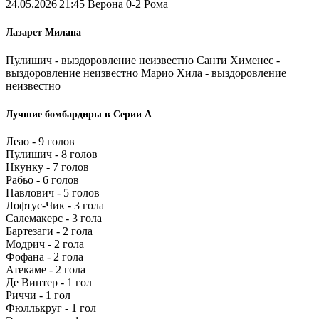
24.05.2026|21:45 Верона 0-2 Рома
Лазарет Милана
Пулишич - выздоровление неизвестно Санти Хименес -
выздоровление неизвестно Марио Хила - выздоровление
неизвестно
Лучшие бомбардиры в Серии А
Леао - 9 голов
Пулишич - 8 голов
Нкунку - 7 голов
Рабьо - 6 голов
Павлович - 5 голов
Лофтус-Чик - 3 гола
Салемакерс - 3 гола
Бартезаги - 2 гола
Модрич - 2 гола
Фофана - 2 гола
Атекаме - 2 гола
Де Винтер - 1 гол
Риччи - 1 гол
Фюллькруг - 1 гол