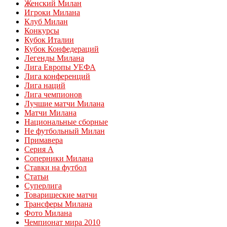
Женский Милан
Игроки Милана
Клуб Милан
Конкурсы
Кубок Италии
Кубок Конфедераций
Легенды Милана
Лига Европы УЕФА
Лига конференций
Лига наций
Лига чемпионов
Лучшие матчи Милана
Матчи Милана
Национальные сборные
Не футбольный Милан
Примавера
Серия А
Соперники Милана
Ставки на футбол
Статьи
Суперлига
Товарищеские матчи
Трансферы Милана
Фото Милана
Чемпионат мира 2010