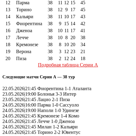
12
Парма
38
11
12
15
45
13
Торино
38
12
9
17
45
14
Кальяри
38
11
10
17
43
15
Фиорентина
38
9
15
14
42
16
Дженоа
38
10
11
17
41
17
Лечче
38
10
8
20
38
18
Кремонезе
38
8
10
20
34
19
Верона
38
3
12
23
21
20
Пиза
38
2
12
24
18
Подробная таблица Серии А
Следующие матчи Серии А — 38 тур
22.05.2026|21:45 Фиорентина 1-1 Аталанта
23.05.2026|19:00 Болонья 3-3 Интер
23.05.2026|21:45 Лацио 2-1 Пиза
24.05.2026|16:00 Парма 1-0 Сассуоло
24.05.2026|19:00 Наполи 1-0 Удинезе
24.05.2026|21:45 Кремонезе 1-4 Комо
24.05.2026|21:45 Лечче 1-0 Дженоа
24.05.2026|21:45 Милан 1-2 Кальяри
24.05.2026|21:45 Торино 2-2 Ювентус