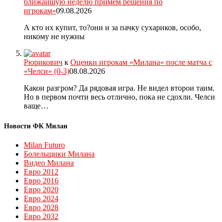
ближайшую неделю примем решения по
игрокам»
09.08.2026
А кто их купит, то?они и за пачку сухариков, особо,
никому не нужны
Рюрикович
к
Оценки игрокам «Милана» после матча с
«Челси» (0-3)
08.08.2026
Какои разгром? Да рядовая игра. Не видел второи таим.
Но в первом почти весь отлично, пока не сдохли. Челси
ваще…
Новости ФК Милан
Milan Futuro
Болельщики Милана
Видео Милана
Евро 2012
Евро 2016
Евро 2020
Евро 2024
Евро 2028
Евро 2032