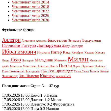
Чемпионат мира 2014
Чемпионат мира 2018
Чемпионат мира 2022
Чемпионат мира 2026
Чемпионат мира 2030
Футбольные бренды
Аллегри
Балотелли
Берлускони
Беннасер
Анчелотти
Аталанта
Галлиани
Гаттузо
Доннарумма
Жиру
Зеедорф
Ибрагимович
Интер
Кака
Индзаги
Кессье
Калабрия
Кассано
Милан
Леао
Мальдини
Меньян
Леонардо
Лацио
Миланское
Пиоли
Пато
Наполи
Монтоливо
Пулишич
Монтелла
Пирло
дерби
Робиньо
Тео Эрнандес
Рома
Романьоли
Сусо
Тонали
Роналдиньо
Тиаго Силва
Томори
Ювентус
Эль-Шаарави
Чалханоглу
оценки GdS
Последние матчи Серии А — 37 тур
17.05.2026|13:00 Комо 1-0 Парма
17.05.2026|13:00 Дженоа 1-2 Милан
17.05.2026|13:00 Ювентус 0-2 Фиорентина
17.05.2026|13:00 Пиза 0-3 Наполи