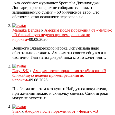
, как сообщает журналист Sportitalia Джанлуиджи
Лонгари, «россонери» не собираются снижать
запрашиваемую сумму – 60 миллионов евро. Это
обстоятельство осложняет переговоры с…
Mamuka Beridze
к
Аморим после поражения от «Челси»:
«В ближайшую неделю примем решения по
игрокам»
09.08.2026
Великого Эквадорского игрока Эспумизана надо
обязательно оставить. Аморим ты совсем ебнулся или
частично. Гнать этих днарей пока кто-то хочет или…
Daryn&K
к
Аморим после поражения от «Челси»: «В
ближайшую неделю примем решения по
игрокам»
09.08.2026
Проблема ни в том кто купит. Найдуться покупатели,
при желании можно и скидочку сделать. Сами игроки
могут не захотеть и…
Snak
к
Аморим после поражения от «Челси»: «В