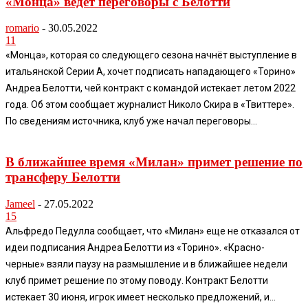
«Монца» ведет переговоры с Белотти
romario
-
30.05.2022
11
«Монца», которая со следующего сезона начнёт выступление в
итальянской Серии А, хочет подписать нападающего «Торино»
Андреа Белотти, чей контракт с командой истекает летом 2022
года. Об этом сообщает журналист Николо Скира в «Твиттере».
По сведениям источника, клуб уже начал переговоры...
В ближайшее время «Милан» примет решение по
трансферу Белотти
Jameel
-
27.05.2022
15
Альфредо Педулла сообщает, что «Милан» еще не отказался от
идеи подписания Андреа Белотти из «Торино». «Красно-
черные» взяли паузу на размышление и в ближайшее недели
клуб примет решение по этому поводу. Контракт Белотти
истекает 30 июня, игрок имеет несколько предложений, и...