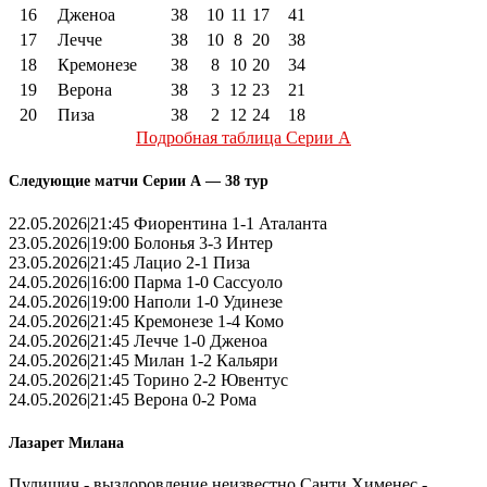
16
Дженоа
38
10
11
17
41
17
Лечче
38
10
8
20
38
18
Кремонезе
38
8
10
20
34
19
Верона
38
3
12
23
21
20
Пиза
38
2
12
24
18
Подробная таблица Серии А
Следующие матчи Серии А — 38 тур
22.05.2026|21:45 Фиорентина 1-1 Аталанта
23.05.2026|19:00 Болонья 3-3 Интер
23.05.2026|21:45 Лацио 2-1 Пиза
24.05.2026|16:00 Парма 1-0 Сассуоло
24.05.2026|19:00 Наполи 1-0 Удинезе
24.05.2026|21:45 Кремонезе 1-4 Комо
24.05.2026|21:45 Лечче 1-0 Дженоа
24.05.2026|21:45 Милан 1-2 Кальяри
24.05.2026|21:45 Торино 2-2 Ювентус
24.05.2026|21:45 Верона 0-2 Рома
Лазарет Милана
Пулишич - выздоровление неизвестно Санти Хименес -