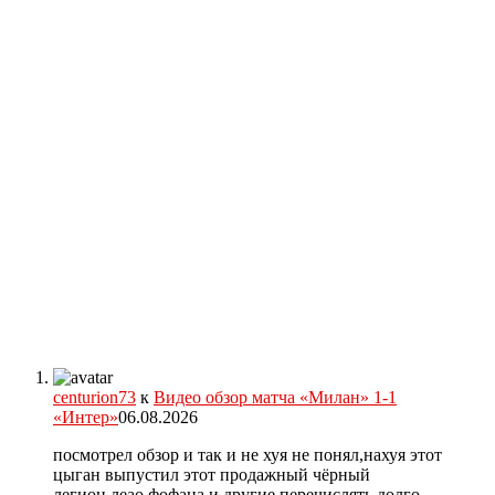
centurion73
к
Видео обзор матча «Милан» 1-1
«Интер»
06.08.2026
посмотрел обзор и так и не хуя не понял,нахуя этот
цыган выпустил этот продажный чёрный
легион,леао,фофана и другие,перечислять долго