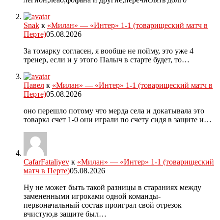
Snak
к
«Милан» — «Интер» 1-1 (товарищеский матч в
Перте)
05.08.2026
За томарку согласен, я вообще не пойму, это уже 4
тренер, если и у этого Палыч в старте будет, то…
Павел
к
«Милан» — «Интер» 1-1 (товарищеский матч в
Перте)
05.08.2026
оно перешло потому что мерда села и докатывала это
товарка счет 1-0 они играли по счету сидя в защите и…
CafarFataliyev
к
«Милан» — «Интер» 1-1 (товарищеский
матч в Перте)
05.08.2026
Ну не может быть такой разницы в стараниях между
замененными игроками одной команды-
первоначальный состав проиграл свой отрезок
вчистую,в защите был…