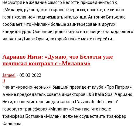
Несмотря на желание самого Белотти присоединиться к
«Милану», руководство «красно-черных», похоже, не сильно
горит желанием подписывать итальянца. Антонио Витьелло
сообщает, что «Милан» больше заинтересован в других
кандидатурах. Основной целью клуба на позицию нападающего
является Дивок Ориги, который также может перейти...
Адриано Нити: «Думаю, что Белотти уже
подписал контракт с «Миланом»
Jameel
-
05.03.2022
9
Фанат «красно-черных», бывший президент клуба «Про Патрия»,
а ныне председатель совета директоров L&S Italia Spa, Адриано
Нити, в своем интервью для канала L’avvocato del diavolo”
говорил о трансферах «Милана» «Я считаю, что после
трансфера Ботмана «Милан» должен осуществить трансфер
Саншеша...