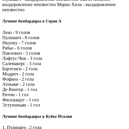
выздоровление неизвестно Марио Хила - выздоровление
неизвестно
Лучшие бомбардиры в Серии А
Леао - 9 голов
Пулишич - 8 голов
Нкунку - 7 голов
Рабьо - 6 голов
Павлович - 5 голов
Лофтус-Чик - 3 гола
Салемакерс - 3 гола
Бартезаги - 2 гола
Модрич - 2 гола
Фофана - 2 гола
Атекаме - 2 гола
Де Винтер - 1 гол
Риччи - 1 гол
Фюллькруг - 1 гол
Эступиньян - 1 гол
Лучшие бомбардиры в Кубке Италии
1. Пулишич - 2 гола