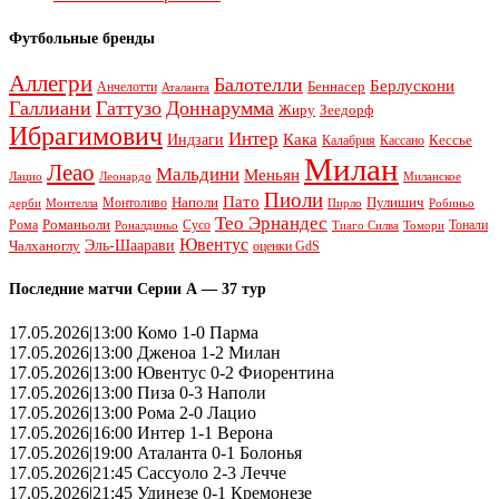
Футбольные бренды
Аллегри
Балотелли
Берлускони
Беннасер
Анчелотти
Аталанта
Галлиани
Гаттузо
Доннарумма
Жиру
Зеедорф
Ибрагимович
Интер
Кака
Индзаги
Кессье
Калабрия
Кассано
Милан
Леао
Мальдини
Меньян
Леонардо
Лацио
Миланское
Пиоли
Пато
Наполи
Монтоливо
Пулишич
Монтелла
Пирло
дерби
Робиньо
Тео Эрнандес
Рома
Романьоли
Сусо
Тонали
Роналдиньо
Тиаго Силва
Томори
Ювентус
Эль-Шаарави
Чалханоглу
оценки GdS
Последние матчи Серии А — 37 тур
17.05.2026|13:00 Комо 1-0 Парма
17.05.2026|13:00 Дженоа 1-2 Милан
17.05.2026|13:00 Ювентус 0-2 Фиорентина
17.05.2026|13:00 Пиза 0-3 Наполи
17.05.2026|13:00 Рома 2-0 Лацио
17.05.2026|16:00 Интер 1-1 Верона
17.05.2026|19:00 Аталанта 0-1 Болонья
17.05.2026|21:45 Сассуоло 2-3 Лечче
17.05.2026|21:45 Удинезе 0-1 Кремонезе