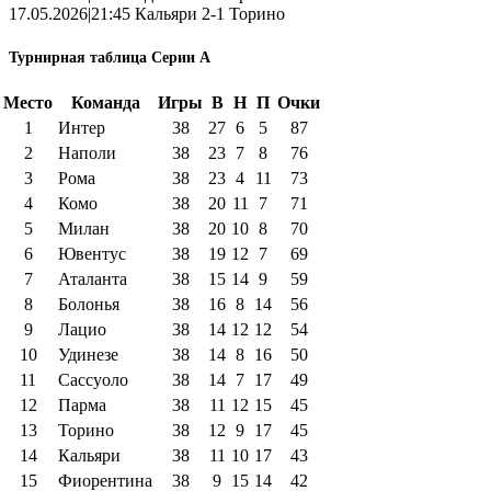
17.05.2026|21:45 Кальяри 2-1 Торино
Турнирная таблица Серии А
Место
Команда
Игры
В
Н
П
Очки
1
Интер
38
27
6
5
87
2
Наполи
38
23
7
8
76
3
Рома
38
23
4
11
73
4
Комо
38
20
11
7
71
5
Милан
38
20
10
8
70
6
Ювентус
38
19
12
7
69
7
Аталанта
38
15
14
9
59
8
Болонья
38
16
8
14
56
9
Лацио
38
14
12
12
54
10
Удинезе
38
14
8
16
50
11
Сассуоло
38
14
7
17
49
12
Парма
38
11
12
15
45
13
Торино
38
12
9
17
45
14
Кальяри
38
11
10
17
43
15
Фиорентина
38
9
15
14
42