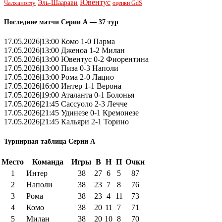
Ювентус
Эль-Шаарави
Чалханоглу
оценки GdS
Последние матчи Серии А — 37 тур
17.05.2026|13:00 Комо 1-0 Парма
17.05.2026|13:00 Дженоа 1-2 Милан
17.05.2026|13:00 Ювентус 0-2 Фиорентина
17.05.2026|13:00 Пиза 0-3 Наполи
17.05.2026|13:00 Рома 2-0 Лацио
17.05.2026|16:00 Интер 1-1 Верона
17.05.2026|19:00 Аталанта 0-1 Болонья
17.05.2026|21:45 Сассуоло 2-3 Лечче
17.05.2026|21:45 Удинезе 0-1 Кремонезе
17.05.2026|21:45 Кальяри 2-1 Торино
Турнирная таблица Серии А
Место
Команда
Игры
В
Н
П
Очки
1
Интер
38
27
6
5
87
2
Наполи
38
23
7
8
76
3
Рома
38
23
4
11
73
4
Комо
38
20
11
7
71
5
Милан
38
20
10
8
70