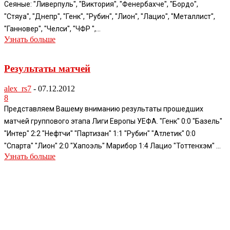
Сеяные: "Ливерпуль", "Виктория", "Фенербахче", "Бордо",
"Стяуа", "Днепр", "Генк", "Рубин", "Лион", "Лацио", "Металлист",
"Ганновер", "Челси", "ЧФР ",...
Узнать больше
Результаты матчей
alex_rs7
-
07.12.2012
8
Представляем Вашему вниманию результаты прошедших
матчей группового этапа Лиги Европы УЕФА. "Генк" 0:0 "Базель"
"Интер" 2:2 "Нефтчи" "Партизан" 1:1 "Рубин" "Атлетик" 0:0
"Спарта" "Лион" 2:0 "Хапоэль" Марибор 1:4 Лацио "Тоттенхэм" ...
Узнать больше