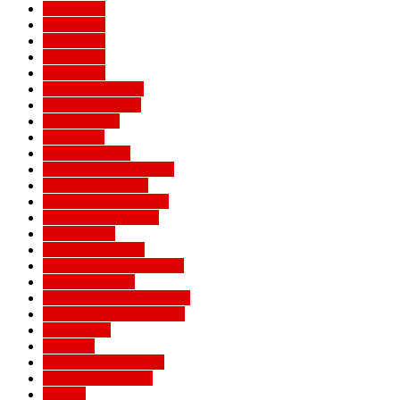
Евро 2016
Евро 2020
Евро 2024
Евро 2028
Евро 2032
Женский Милан
Игроки Милана
Клуб Милан
Конкурсы
Кубок Италии
Кубок Конфедераций
Легенды Милана
Лига Европы УЕФА
Лига конференций
Лига наций
Лига чемпионов
Лучшие матчи Милана
Матчи Милана
Национальные сборные
Не футбольный Милан
Примавера
Серия А
Соперники Милана
Ставки на футбол
Статьи