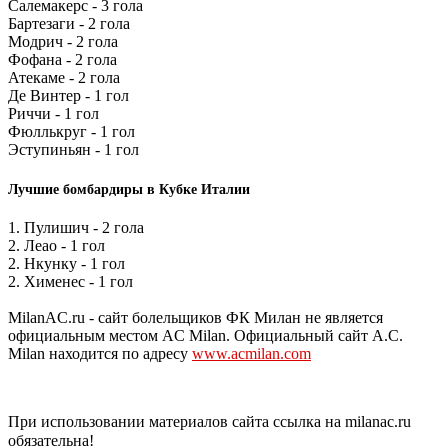
Салемакерс - 3 гола
Бартезаги - 2 гола
Модрич - 2 гола
Фофана - 2 гола
Атекаме - 2 гола
Де Винтер - 1 гол
Риччи - 1 гол
Фюллькруг - 1 гол
Эступиньян - 1 гол
Лучшие бомбардиры в Кубке Италии
1. Пулишич - 2 гола
2. Леао - 1 гол
2. Нкунку - 1 гол
2. Хименес - 1 гол
MilanAC.ru - сайт болельщиков ФК Милан не является
официальным местом AC Milan. Официальный сайт A.C.
Milan находится по адресу
www.acmilan.com
При использовании материалов сайта ссылка на milanac.ru
обязательна!