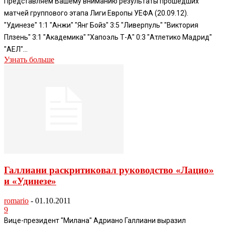
Представляем Вашему вниманию результаты прошедших
матчей группового этапа Лиги Европы УЕФА (20.09.12).
"Удинезе" 1:1 "Анжи" "Янг Бойз" 3:5 "Ливерпуль" "Виктория
Плзень" 3:1 "Академика" "Хапоэль Т-А" 0:3 "Атлетико Мадрид"
"АЕЛ"...
Узнать больше
Галлиани раскритиковал руководство «Лацио»
и «Удинезе»
romario
-
01.10.2011
9
Вице-президент "Милана" Адриано Галлиани выразил