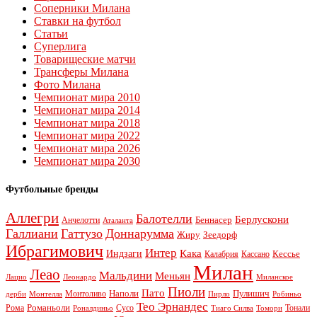
Соперники Милана
Ставки на футбол
Статьи
Суперлига
Товарищеские матчи
Трансферы Милана
Фото Милана
Чемпионат мира 2010
Чемпионат мира 2014
Чемпионат мира 2018
Чемпионат мира 2022
Чемпионат мира 2026
Чемпионат мира 2030
Футбольные бренды
Аллегри
Балотелли
Берлускони
Беннасер
Анчелотти
Аталанта
Галлиани
Гаттузо
Доннарумма
Жиру
Зеедорф
Ибрагимович
Интер
Кака
Индзаги
Кессье
Калабрия
Кассано
Милан
Леао
Мальдини
Меньян
Леонардо
Лацио
Миланское
Пиоли
Пато
Наполи
Монтоливо
Пулишич
Монтелла
Пирло
дерби
Робиньо
Тео Эрнандес
Рома
Романьоли
Сусо
Тонали
Роналдиньо
Тиаго Силва
Томори