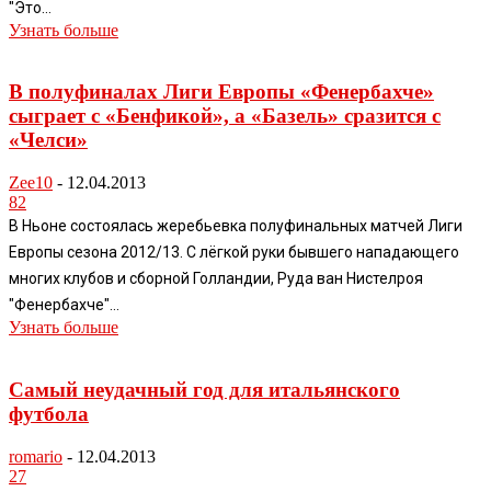
"Это...
Узнать больше
В полуфиналах Лиги Европы «Фенербахче»
сыграет с «Бенфикой», а «Базель» сразится с
«Челси»
Zee10
-
12.04.2013
82
В Ньоне состоялась жеребьевка полуфинальных матчей Лиги
Европы сезона 2012/13. С лёгкой руки бывшего нападающего
многих клубов и сборной Голландии, Руда ван Нистелроя
"Фенербахче"...
Узнать больше
Самый неудачный год для итальянского
футбола
romario
-
12.04.2013
27