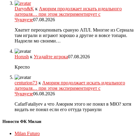
Daryn&K
к
Аморим продолжает искать идеального
латераля… при этом экспериментирует с
Чуквуезе
07.08.2026
Хватит переоценивать сраную АПЛ. Многие из Сериала
там играли и играют хорошо а другие и вовсе топари.
Надоели мо своими…
Horush
к
Угадайте игрока
07.08.2026
Креспо
centurion73
к
Аморим продолжает искать идеального
латераля… при этом экспериментирует с
Чуквуезе
06.08.2026
CafarFataliyev а что Аморим этого не понял в МЮ? хотя
видать не понял если его оттуда туранули
Новости ФК Милан
Milan Futuro