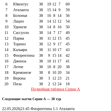
6
Ювентус
38
19
12
7
69
7
Аталанта
38
15
14
9
59
8
Болонья
38
16
8
14
56
9
Лацио
38
14
12
12
54
10
Удинезе
38
14
8
16
50
11
Сассуоло
38
14
7
17
49
12
Парма
38
11
12
15
45
13
Торино
38
12
9
17
45
14
Кальяри
38
11
10
17
43
15
Фиорентина
38
9
15
14
42
16
Дженоа
38
10
11
17
41
17
Лечче
38
10
8
20
38
18
Кремонезе
38
8
10
20
34
19
Верона
38
3
12
23
21
20
Пиза
38
2
12
24
18
Подробная таблица Серии А
Следующие матчи Серии А — 38 тур
22.05.2026|21:45 Фиорентина 1-1 Аталанта