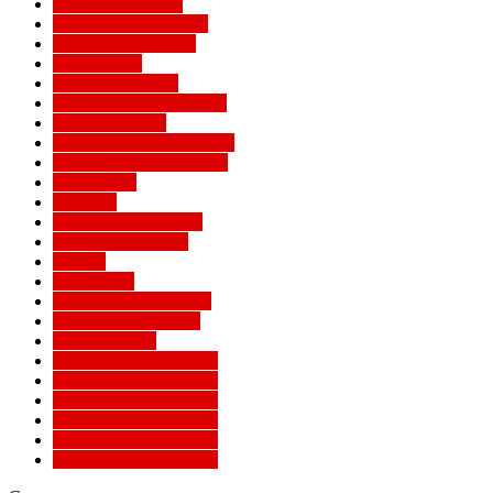
Легенды Милана
Лига Европы УЕФА
Лига конференций
Лига наций
Лига чемпионов
Лучшие матчи Милана
Матчи Милана
Национальные сборные
Не футбольный Милан
Примавера
Серия А
Соперники Милана
Ставки на футбол
Статьи
Суперлига
Товарищеские матчи
Трансферы Милана
Фото Милана
Чемпионат мира 2010
Чемпионат мира 2014
Чемпионат мира 2018
Чемпионат мира 2022
Чемпионат мира 2026
Чемпионат мира 2030