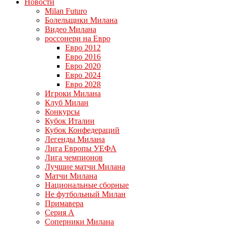
Новости
Milan Futuro
Болельщики Милана
Видео Милана
россонери на Евро
Евро 2012
Евро 2016
Евро 2020
Евро 2024
Евро 2028
Игроки Милана
Клуб Милан
Конкурсы
Кубок Италии
Кубок Конфедераций
Легенды Милана
Лига Европы УЕФА
Лига чемпионов
Лучшие матчи Милана
Матчи Милана
Национальные сборные
Не футбольный Милан
Примавера
Серия А
Соперники Милана