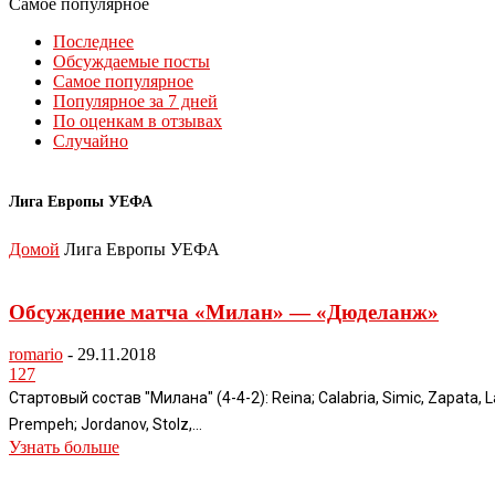
Самое популярное
Последнее
Обсуждаемые посты
Самое популярное
Популярное за 7 дней
По оценкам в отзывах
Случайно
Лига Европы УЕФА
Домой
Лига Европы УЕФА
Обсуждение матча «Милан» — «Дюделанж»
romario
-
29.11.2018
127
Стартовый состав "Милана" (4-4-2): Reina; Calabria, Simic, Zapata, La
Prempeh; Jordanov, Stolz,...
Узнать больше