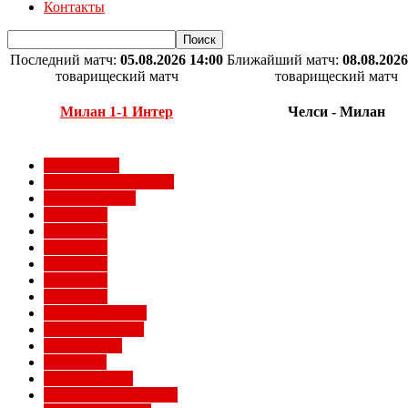
Контакты
Последний матч:
05.08.2026 14:00
Ближайший матч:
08.08.2026
товарищеский матч
товарищеский матч
Милан 1-1 Интер
Челси - Милан
Milan Futuro
Болельщики Милана
Видео Милана
Евро 2012
Евро 2016
Евро 2020
Евро 2024
Евро 2028
Евро 2032
Женский Милан
Игроки Милана
Клуб Милан
Конкурсы
Кубок Италии
Кубок Конфедераций