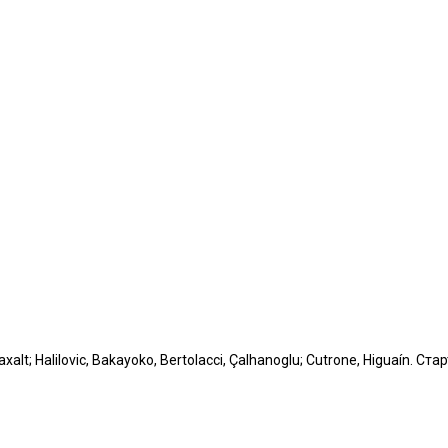
xalt; Halilovic, Bakayoko, Bertolacci, Çalhanoglu; Cutrone, Higuaín. С