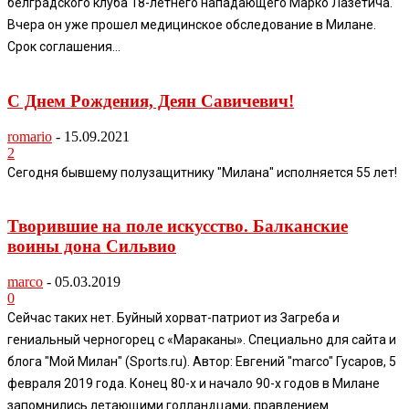
белградского клуба 18-летнего нападающего Марко Лазетича.
Вчера он уже прошел медицинское обследование в Милане.
Срок соглашения...
С Днем Рождения, Деян Савичевич!
romario
-
15.09.2021
2
Сегодня бывшему полузащитнику "Милана" исполняется 55 лет!
Творившие на поле искусство. Балканские
воины дона Сильвио
marco
-
05.03.2019
0
Сейчас таких нет. Буйный хорват-патриот из Загреба и
гениальный черногорец с «Мараканы». Специально для сайта и
блога "Мой Милан" (Sports.ru). Автор: Евгений "marco" Гусаров, 5
февраля 2019 года. Конец 80-х и начало 90-х годов в Милане
запомнились летающими голландцами, правлением