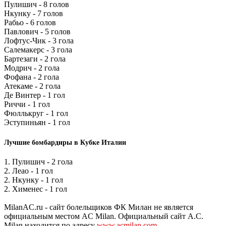
Пулишич - 8 голов
Нкунку - 7 голов
Рабьо - 6 голов
Павлович - 5 голов
Лофтус-Чик - 3 гола
Салемакерс - 3 гола
Бартезаги - 2 гола
Модрич - 2 гола
Фофана - 2 гола
Атекаме - 2 гола
Де Винтер - 1 гол
Риччи - 1 гол
Фюллькруг - 1 гол
Эступиньян - 1 гол
Лучшие бомбардиры в Кубке Италии
1. Пулишич - 2 гола
2. Леао - 1 гол
2. Нкунку - 1 гол
2. Хименес - 1 гол
MilanAC.ru - сайт болельщиков ФК Милан не является
официальным местом AC Milan. Официальный сайт A.C.
Milan находится по адресу
www.acmilan.com