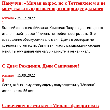
Пануччи: «Милан вырос, но с Тоттенхэмом я не
могу сказать однозначно, кто пройдет дальше»
romario
-
25.12.2022
1
Бывший защитник «Милана» Кристиан Пануччи дал интервью
итальянской прессе. "Я очень не любил проигрывать. Это
совершенно обескураживало меня. Даже в ресторан не
хотелось потом идти. Савичевич часто раздражал и сердил
меня. Ты ему давал мяч на 85-й минуте, а он начинал...
С Днем Рождения, Деян Савичевич!
romario
-
15.09.2022
0
Сегодня бывшему атакующему полузащитнику "Милана"
исполняется 56 лет!
Савичевич не считает «Милан» фаворитом в