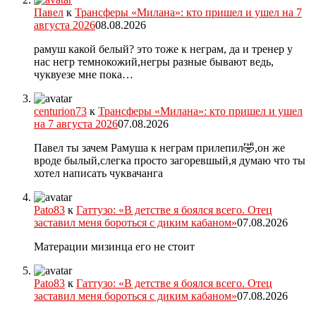
Павел
к
Трансферы «Милана»: кто пришел и ушел на 7
августа 2026
08.08.2026
рамуш какой белый? это тоже к неграм, да и тренер у
нас негр темнокожий,негры разные бывают ведь,
чуквуезе мне пока…
centurion73
к
Трансферы «Милана»: кто пришел и ушел
на 7 августа 2026
07.08.2026
Павел ты зачем Рамуша к неграм прилепил🤣,он же
вроде былый,слегка просто загоревшый,я думаю что ты
хотел написать чуквачанга
Pato83
к
Гаттузо: «В детстве я боялся всего. Отец
заставил меня бороться с диким кабаном»
07.08.2026
Матерации мизинца его не стоит
Pato83
к
Гаттузо: «В детстве я боялся всего. Отец
заставил меня бороться с диким кабаном»
07.08.2026