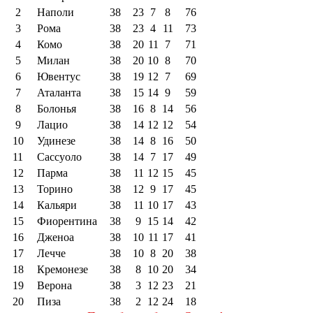
2
Наполи
38
23
7
8
76
3
Рома
38
23
4
11
73
4
Комо
38
20
11
7
71
5
Милан
38
20
10
8
70
6
Ювентус
38
19
12
7
69
7
Аталанта
38
15
14
9
59
8
Болонья
38
16
8
14
56
9
Лацио
38
14
12
12
54
10
Удинезе
38
14
8
16
50
11
Сассуоло
38
14
7
17
49
12
Парма
38
11
12
15
45
13
Торино
38
12
9
17
45
14
Кальяри
38
11
10
17
43
15
Фиорентина
38
9
15
14
42
16
Дженоа
38
10
11
17
41
17
Лечче
38
10
8
20
38
18
Кремонезе
38
8
10
20
34
19
Верона
38
3
12
23
21
20
Пиза
38
2
12
24
18