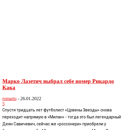
Марко Лазетич выбрал себе номер Рикардо
Кака
romario
-
26.01.2022
5
Спустя тридцать лет футболист «Црвены Звезды» снова
переходит напрямую в «Милан» - тогда это был легендарный
Деян Савичевич, сейчас же «россонери» приобрели у