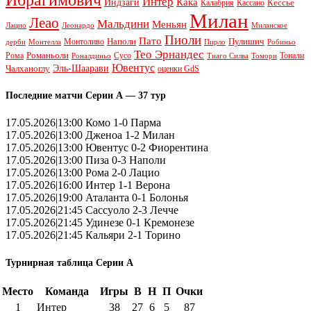
Интер
Кака
Индзаги
Кессье
Калабрия
Кассано
Милан
Леао
Мальдини
Меньян
Леонардо
Лацио
Миланское
Пиоли
Пато
Наполи
Монтоливо
Пулишич
Монтелла
Пирло
дерби
Робиньо
Тео Эрнандес
Рома
Романьоли
Сусо
Тонали
Роналдиньо
Тиаго Силва
Томори
Ювентус
Эль-Шаарави
Чалханоглу
оценки GdS
Последние матчи Серии А — 37 тур
17.05.2026|13:00 Комо 1-0 Парма
17.05.2026|13:00 Дженоа 1-2 Милан
17.05.2026|13:00 Ювентус 0-2 Фиорентина
17.05.2026|13:00 Пиза 0-3 Наполи
17.05.2026|13:00 Рома 2-0 Лацио
17.05.2026|16:00 Интер 1-1 Верона
17.05.2026|19:00 Аталанта 0-1 Болонья
17.05.2026|21:45 Сассуоло 2-3 Лечче
17.05.2026|21:45 Удинезе 0-1 Кремонезе
17.05.2026|21:45 Кальяри 2-1 Торино
Турнирная таблица Серии А
Место
Команда
Игры
В
Н
П
Очки
1
Интер
38
27
6
5
87