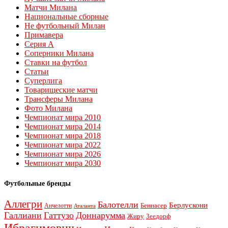
Матчи Милана
Национальные сборные
Не футбольный Милан
Примавера
Серия А
Соперники Милана
Ставки на футбол
Статьи
Суперлига
Товарищеские матчи
Трансферы Милана
Фото Милана
Чемпионат мира 2010
Чемпионат мира 2014
Чемпионат мира 2018
Чемпионат мира 2022
Чемпионат мира 2026
Чемпионат мира 2030
Футбольные бренды
Аллегри
Балотелли
Берлускони
Беннасер
Анчелотти
Аталанта
Галлиани
Гаттузо
Доннарумма
Жиру
Зеедорф
Ибрагимович