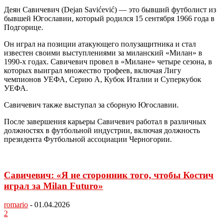
Деян Савичевич (Dejan Savićević) — это бывший футболист из
бывшей Югославии, который родился 15 сентября 1966 года в
Подгорице.
Он играл на позиции атакующего полузащитника и стал
известен своими выступлениями за миланский «Милан» в
1990-х годах. Савичевич провел в «Милане» четыре сезона, в
которых выиграл множество трофеев, включая Лигу
чемпионов УЕФА, Серию А, Кубок Италии и Суперкубок
УЕФА.
Савичевич также выступал за сборную Югославии.
После завершения карьеры Савичевич работал в различных
должностях в футбольной индустрии, включая должность
президента Футбольной ассоциации Черногории.
Савичевич: «Я не сторонник того, чтобы Костич
играл за Milan Futuro»
romario
-
01.04.2026
2