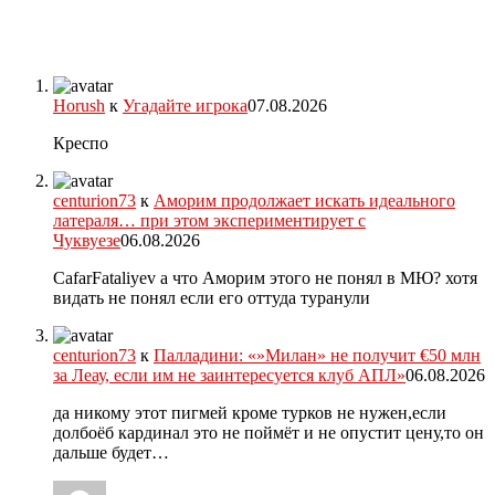
Horush
к
Угадайте игрока
07.08.2026
Креспо
centurion73
к
Аморим продолжает искать идеального
латераля… при этом экспериментирует с
Чуквуезе
06.08.2026
CafarFataliyev а что Аморим этого не понял в МЮ? хотя
видать не понял если его оттуда туранули
centurion73
к
Палладини: «»Милан» не получит €50 млн
за Леау, если им не заинтересуется клуб АПЛ»
06.08.2026
да никому этот пигмей кроме турков не нужен,если
долбоёб кардинал это не поймёт и не опустит цену,то он
дальше будет…