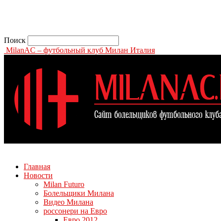
Поиск
MilanAC – футбольный клуб Милан Италия
Главная
Новости
Milan Futuro
Болельщики Милана
Видео Милана
россонери на Евро
Евро 2012