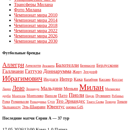
Трансферы Милана
Фото Милана
Чемпионат мира 2010
Чемпионат мира 2014
Чемпионат мира 2018
Чемпионат мира 2022
Чемпионат мира 2026
Чемпионат мира 2030
Футбольные бренды
Аллегри
Балотелли
Берлускони
Беннасер
Анчелотти
Аталанта
Галлиани
Гаттузо
Доннарумма
Жиру
Зеедорф
Ибрагимович
Интер
Кака
Индзаги
Кессье
Калабрия
Кассано
Милан
Леао
Мальдини
Меньян
Леонардо
Лацио
Миланское
Пиоли
Пато
Наполи
Монтоливо
Пулишич
Монтелла
Пирло
дерби
Робиньо
Тео Эрнандес
Рома
Романьоли
Сусо
Тонали
Роналдиньо
Тиаго Силва
Томори
Ювентус
Эль-Шаарави
Чалханоглу
оценки GdS
Последние матчи Серии А — 37 тур
17.05.2026|13:00 Комо 1-0 Парма