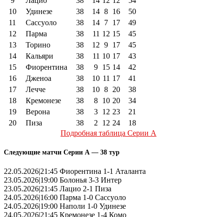
9
Лацио
38
14
12
12
54
10
Удинезе
38
14
8
16
50
11
Сассуоло
38
14
7
17
49
12
Парма
38
11
12
15
45
13
Торино
38
12
9
17
45
14
Кальяри
38
11
10
17
43
15
Фиорентина
38
9
15
14
42
16
Дженоа
38
10
11
17
41
17
Лечче
38
10
8
20
38
18
Кремонезе
38
8
10
20
34
19
Верона
38
3
12
23
21
20
Пиза
38
2
12
24
18
Подробная таблица Серии А
Следующие матчи Серии А — 38 тур
22.05.2026|21:45 Фиорентина 1-1 Аталанта
23.05.2026|19:00 Болонья 3-3 Интер
23.05.2026|21:45 Лацио 2-1 Пиза
24.05.2026|16:00 Парма 1-0 Сассуоло
24.05.2026|19:00 Наполи 1-0 Удинезе
24.05.2026|21:45 Кремонезе 1-4 Комо