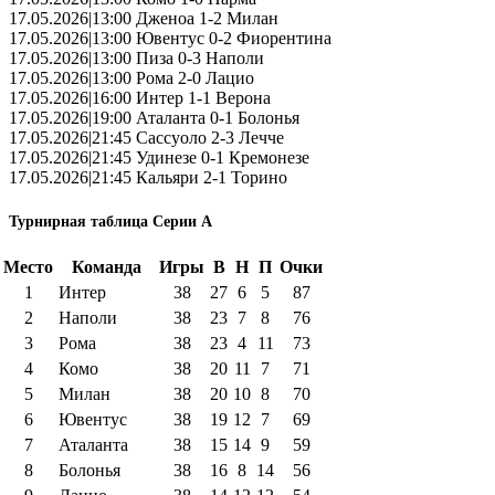
17.05.2026|13:00 Дженоа 1-2 Милан
17.05.2026|13:00 Ювентус 0-2 Фиорентина
17.05.2026|13:00 Пиза 0-3 Наполи
17.05.2026|13:00 Рома 2-0 Лацио
17.05.2026|16:00 Интер 1-1 Верона
17.05.2026|19:00 Аталанта 0-1 Болонья
17.05.2026|21:45 Сассуоло 2-3 Лечче
17.05.2026|21:45 Удинезе 0-1 Кремонезе
17.05.2026|21:45 Кальяри 2-1 Торино
Турнирная таблица Серии А
Место
Команда
Игры
В
Н
П
Очки
1
Интер
38
27
6
5
87
2
Наполи
38
23
7
8
76
3
Рома
38
23
4
11
73
4
Комо
38
20
11
7
71
5
Милан
38
20
10
8
70
6
Ювентус
38
19
12
7
69
7
Аталанта
38
15
14
9
59
8
Болонья
38
16
8
14
56