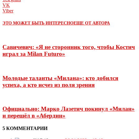
VK
Viber
ЭТО МОЖЕТ БЫТЬ ИНТЕРЕСНО
ЕЩЕ ОТ АВТОРА
Савичевич: «Я не сторонник того, чтобы Костич
играл за Milan Futuro»
Молодые таланты «Милана»: кто добился
успеха, а кто исчез из поля зрения
Официально: Марко Лазетич покинул «Милан»
и перешёл в «Абердин»
5 КОММЕНТАРИИ