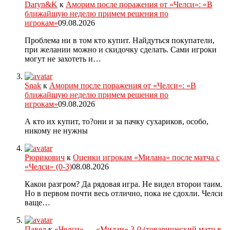
Daryn&K
к
Аморим после поражения от «Челси»: «В
ближайшую неделю примем решения по
игрокам»
09.08.2026
Проблема ни в том кто купит. Найдуться покупатели,
при желании можно и скидочку сделать. Сами игроки
могут не захотеть и…
Snak
к
Аморим после поражения от «Челси»: «В
ближайшую неделю примем решения по
игрокам»
09.08.2026
А кто их купит, то?они и за пачку сухариков, особо,
никому не нужны
Рюрикович
к
Оценки игрокам «Милана» после матча с
«Челси» (0-3)
08.08.2026
Какои разгром? Да рядовая игра. Не видел второи таим.
Но в первом почти весь отлично, пока не сдохли. Челси
ваще…
Павел
к
«Челси» — «Милан» 3-0 (товарищеский матч в