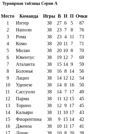
Турнирная таблица Серии А
Место
Команда
Игры
В
Н
П
Очки
1
Интер
38
27
6
5
87
2
Наполи
38
23
7
8
76
3
Рома
38
23
4
11
73
4
Комо
38
20
11
7
71
5
Милан
38
20
10
8
70
6
Ювентус
38
19
12
7
69
7
Аталанта
38
15
14
9
59
8
Болонья
38
16
8
14
56
9
Лацио
38
14
12
12
54
10
Удинезе
38
14
8
16
50
11
Сассуоло
38
14
7
17
49
12
Парма
38
11
12
15
45
13
Торино
38
12
9
17
45
14
Кальяри
38
11
10
17
43
15
Фиорентина
38
9
15
14
42
16
Дженоа
38
10
11
17
41
17
Лечче
38
10
8
20
38