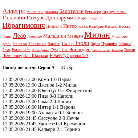
Аллегри
Балотелли
Берлускони
Беннасер
Анчелотти
Аталанта
Галлиани
Гаттузо
Доннарумма
Жиру
Зеедорф
Ибрагимович
Интер
Кака
Индзаги
Кессье
Калабрия
Кассано
Милан
Леао
Мальдини
Меньян
Леонардо
Лацио
Миланское
Пиоли
Пато
Наполи
Монтоливо
Пулишич
Монтелла
Пирло
дерби
Робиньо
Тео Эрнандес
Рома
Романьоли
Сусо
Тонали
Роналдиньо
Тиаго Силва
Томори
Ювентус
Эль-Шаарави
Чалханоглу
оценки GdS
Последние матчи Серии А — 37 тур
17.05.2026|13:00 Комо 1-0 Парма
17.05.2026|13:00 Дженоа 1-2 Милан
17.05.2026|13:00 Ювентус 0-2 Фиорентина
17.05.2026|13:00 Пиза 0-3 Наполи
17.05.2026|13:00 Рома 2-0 Лацио
17.05.2026|16:00 Интер 1-1 Верона
17.05.2026|19:00 Аталанта 0-1 Болонья
17.05.2026|21:45 Сассуоло 2-3 Лечче
17.05.2026|21:45 Удинезе 0-1 Кремонезе
17.05.2026|21:45 Кальяри 2-1 Торино