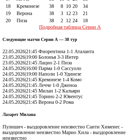
18
Кремонезе
38
8
10
20
34
19
Верона
38
3
12
23
21
20
Пиза
38
2
12
24
18
Подробная таблица Серии А
Следующие матчи Серии А — 38 тур
22.05.2026|21:45 Фиорентина 1-1 Аталанта
23.05.2026|19:00 Болонья 3-3 Интер
23.05.2026|21:45 Лацио 2-1 Пиза
24.05.2026|16:00 Парма 1-0 Сассуоло
24.05.2026|19:00 Наполи 1-0 Удинезе
24.05.2026|21:45 Кремонезе 1-4 Комо
24.05.2026|21:45 Лечче 1-0 Дженоа
24.05.2026|21:45 Милан 1-2 Кальяри
24.05.2026|21:45 Торино 2-2 Ювентус
24.05.2026|21:45 Верона 0-2 Рома
Лазарет Милана
Пулишич - выздоровление неизвестно Санти Хименес -
выздоровление неизвестно Марио Хила - выздоровление
неизвестно