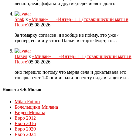
легион,леао,фофана и другие,перечислять долго
Snak
к
«Милан» — «Интер» 1-1 (товарищеский матч в
Перте)
05.08.2026
За томарку согласен, я вообще не пойму, это уже 4
тренер, если и у этого Палыч в старте будет, то…
Павел
к
«Милан» — «Интер» 1-1 (товарищеский матч в
Перте)
05.08.2026
оно перешло потому что мерда села и докатывала это
товарка счет 1-0 они играли по счету сидя в защите и…
Новости ФК Милан
Milan Futuro
Болельщики Милана
Видео Милана
Евро 2012
Евро 2016
Евро 2020
Евро 2024