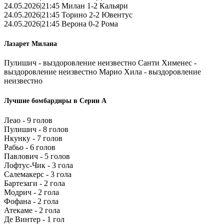
24.05.2026|21:45 Милан 1-2 Кальяри
24.05.2026|21:45 Торино 2-2 Ювентус
24.05.2026|21:45 Верона 0-2 Рома
Лазарет Милана
Пулишич - выздоровление неизвестно Санти Хименес -
выздоровление неизвестно Марио Хила - выздоровление
неизвестно
Лучшие бомбардиры в Серии А
Леао - 9 голов
Пулишич - 8 голов
Нкунку - 7 голов
Рабьо - 6 голов
Павлович - 5 голов
Лофтус-Чик - 3 гола
Салемакерс - 3 гола
Бартезаги - 2 гола
Модрич - 2 гола
Фофана - 2 гола
Атекаме - 2 гола
Де Винтер - 1 гол