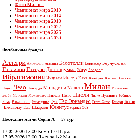
Фото Милана
Чемпионат мира 2010
Чемпионат мира 2014
Чемпионат мира 2018
Чемпионат мира 2022
Чемпионат мира 2026
Чемпионат мира 2030
Футбольные бренды
Аллегри
Балотелли
Берлускони
Беннасер
Анчелотти
Аталанта
Галлиани
Гаттузо
Доннарумма
Жиру
Зеедорф
Ибрагимович
Интер
Кака
Индзаги
Кессье
Калабрия
Кассано
Милан
Леао
Мальдини
Меньян
Леонардо
Лацио
Миланское
Пиоли
Пато
Наполи
Монтоливо
Пулишич
Монтелла
Пирло
дерби
Робиньо
Тео Эрнандес
Рома
Романьоли
Сусо
Тонали
Роналдиньо
Тиаго Силва
Томори
Ювентус
Эль-Шаарави
Чалханоглу
оценки GdS
Последние матчи Серии А — 37 тур
17.05.2026|13:00 Комо 1-0 Парма
17.05.2026|13:00 Дженоа 1-2 Милан