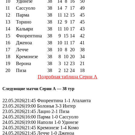
10
Удинезе
38
14
8
16
50
11
Сассуоло
38
14
7
17
49
12
Парма
38
11
12
15
45
13
Торино
38
12
9
17
45
14
Кальяри
38
11
10
17
43
15
Фиорентина
38
9
15
14
42
16
Дженоа
38
10
11
17
41
17
Лечче
38
10
8
20
38
18
Кремонезе
38
8
10
20
34
19
Верона
38
3
12
23
21
20
Пиза
38
2
12
24
18
Подробная таблица Серии А
Следующие матчи Серии А — 38 тур
22.05.2026|21:45 Фиорентина 1-1 Аталанта
23.05.2026|19:00 Болонья 3-3 Интер
23.05.2026|21:45 Лацио 2-1 Пиза
24.05.2026|16:00 Парма 1-0 Сассуоло
24.05.2026|19:00 Наполи 1-0 Удинезе
24.05.2026|21:45 Кремонезе 1-4 Комо
24.05.2026|21:45 Лечче 1-0 Дженоа