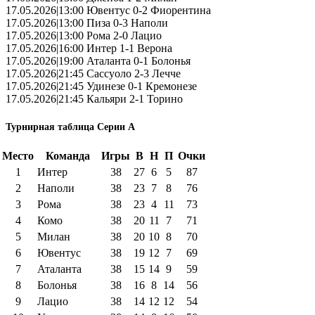
17.05.2026|13:00 Ювентус 0-2 Фиорентина
17.05.2026|13:00 Пиза 0-3 Наполи
17.05.2026|13:00 Рома 2-0 Лацио
17.05.2026|16:00 Интер 1-1 Верона
17.05.2026|19:00 Аталанта 0-1 Болонья
17.05.2026|21:45 Сассуоло 2-3 Лечче
17.05.2026|21:45 Удинезе 0-1 Кремонезе
17.05.2026|21:45 Кальяри 2-1 Торино
Турнирная таблица Серии А
Место
Команда
Игры
В
Н
П
Очки
1
Интер
38
27
6
5
87
2
Наполи
38
23
7
8
76
3
Рома
38
23
4
11
73
4
Комо
38
20
11
7
71
5
Милан
38
20
10
8
70
6
Ювентус
38
19
12
7
69
7
Аталанта
38
15
14
9
59
8
Болонья
38
16
8
14
56
9
Лацио
38
14
12
12
54