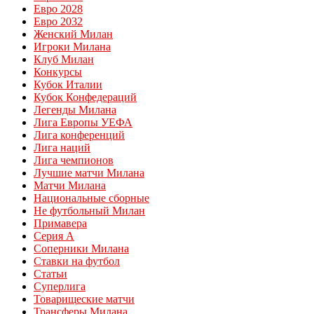
Евро 2028
Евро 2032
Женский Милан
Игроки Милана
Клуб Милан
Конкурсы
Кубок Италии
Кубок Конфедераций
Легенды Милана
Лига Европы УЕФА
Лига конференций
Лига наций
Лига чемпионов
Лучшие матчи Милана
Матчи Милана
Национальные сборные
Не футбольный Милан
Примавера
Серия А
Соперники Милана
Ставки на футбол
Статьи
Суперлига
Товарищеские матчи
Трансферы Милана