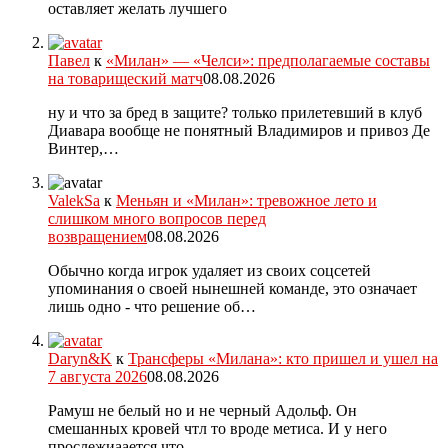
оставляет желать лучшего
Павел
к
«Милан» — «Челси»: предполагаемые составы
на товарищеский матч
08.08.2026
ну и что за бред в защите? только прилетевший в клуб
Диавара вообще не понятный Владимиров и привоз Де
Винтер,…
ValekSa
к
Меньян и «Милан»: тревожное лето и
слишком много вопросов перед
возвращением
08.08.2026
Обычно когда игрок удаляет из своих соцсетей
упоминания о своей нынешней команде, это означает
лишь одно - что решение об…
Daryn&K
к
Трансферы «Милана»: кто пришел и ушел на
7 августа 2026
08.08.2026
Рамуш не белый но и не черный Адольф. Он
смешанных кровей чтл то вроде метиса. И у него
прослежиаается что…