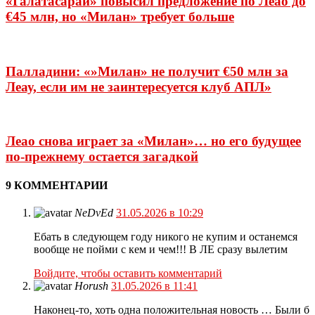
«Галатасарай» повысил предложение по Леао до
€45 млн, но «Милан» требует больше
Палладини: «»Милан» не получит €50 млн за
Леау, если им не заинтересуется клуб АПЛ»
Леао снова играет за «Милан»… но его будущее
по-прежнему остается загадкой
9 КОММЕНТАРИИ
NeDvEd
31.05.2026 в 10:29
Ебать в следующем году никого не купим и останемся
вообще не пойми с кем и чем!!! В ЛЕ сразу вылетим
Войдите, чтобы оставить комментарий
Horush
31.05.2026 в 11:41
Наконец-то, хоть одна положительная новость … Были б