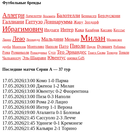
Футбольные бренды
Аллегри
Балотелли
Берлускони
Беннасер
Анчелотти
Аталанта
Галлиани
Гаттузо
Доннарумма
Жиру
Зеедорф
Ибрагимович
Интер
Кака
Индзаги
Кессье
Калабрия
Кассано
Милан
Леао
Мальдини
Меньян
Леонардо
Лацио
Миланское
Пиоли
Пато
Наполи
Монтоливо
Пулишич
Монтелла
Пирло
дерби
Робиньо
Тео Эрнандес
Рома
Романьоли
Сусо
Тонали
Роналдиньо
Тиаго Силва
Томори
Ювентус
Эль-Шаарави
Чалханоглу
оценки GdS
Последние матчи Серии А — 37 тур
17.05.2026|13:00 Комо 1-0 Парма
17.05.2026|13:00 Дженоа 1-2 Милан
17.05.2026|13:00 Ювентус 0-2 Фиорентина
17.05.2026|13:00 Пиза 0-3 Наполи
17.05.2026|13:00 Рома 2-0 Лацио
17.05.2026|16:00 Интер 1-1 Верона
17.05.2026|19:00 Аталанта 0-1 Болонья
17.05.2026|21:45 Сассуоло 2-3 Лечче
17.05.2026|21:45 Удинезе 0-1 Кремонезе
17.05.2026|21:45 Кальяри 2-1 Торино