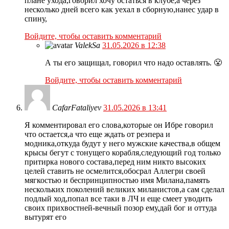
плане ухода,говорил хочу остаться в клубе,а через
несколько дней всего как уехал в сборную,нанес удар в
спину,
Войдите, чтобы оставить комментарий
ValekSa
31.05.2026 в 12:38
А ты его защищал, говорил что надо оставлять. 😤
Войдите, чтобы оставить комментарий
CafarFataliyev
31.05.2026 в 13:41
Я комментировал его слова,которые он Ибре говорил
что остается,а что еще ждать от реэпера и
модника,откуда будут у него мужские качества,в общем
крысы бегут с тонущего корабля,следующий год только
притирка нового состава,перед ним никто высоких
целей ставить не осмелится,обосрал Аллегри своей
мягкостью и беспринципностью имя Милана,память
нескольких поколений великих миланистов,а сам сделал
подлый ход,попал все таки в ЛЧ и еще смеет уводить
своих прихвостней-вечный позор ему,дай бог и оттуда
вытурят его