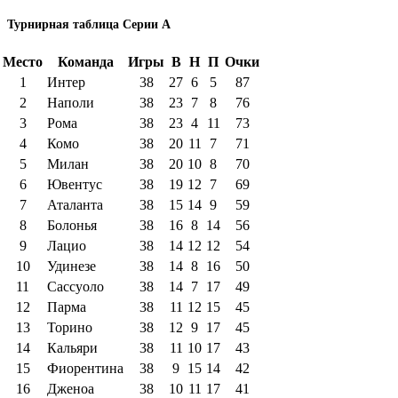
Турнирная таблица Серии А
Место
Команда
Игры
В
Н
П
Очки
1
Интер
38
27
6
5
87
2
Наполи
38
23
7
8
76
3
Рома
38
23
4
11
73
4
Комо
38
20
11
7
71
5
Милан
38
20
10
8
70
6
Ювентус
38
19
12
7
69
7
Аталанта
38
15
14
9
59
8
Болонья
38
16
8
14
56
9
Лацио
38
14
12
12
54
10
Удинезе
38
14
8
16
50
11
Сассуоло
38
14
7
17
49
12
Парма
38
11
12
15
45
13
Торино
38
12
9
17
45
14
Кальяри
38
11
10
17
43
15
Фиорентина
38
9
15
14
42
16
Дженоа
38
10
11
17
41