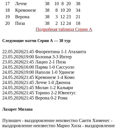
17
Лечче
38
10
8
20
38
18
Кремонезе
38
8
10
20
34
19
Верона
38
3
12
23
21
20
Пиза
38
2
12
24
18
Подробная таблица Серии А
Следующие матчи Серии А — 38 тур
22.05.2026|21:45 Фиорентина 1-1 Аталанта
23.05.2026|19:00 Болонья 3-3 Интер
23.05.2026|21:45 Лацио 2-1 Пиза
24.05.2026|16:00 Парма 1-0 Сассуоло
24.05.2026|19:00 Наполи 1-0 Удинезе
24.05.2026|21:45 Кремонезе 1-4 Комо
24.05.2026|21:45 Лечче 1-0 Дженоа
24.05.2026|21:45 Милан 1-2 Кальяри
24.05.2026|21:45 Торино 2-2 Ювентус
24.05.2026|21:45 Верона 0-2 Рома
Лазарет Милана
Пулишич - выздоровление неизвестно Санти Хименес -
выздоровление неизвестно Марио Хила - выздоровление