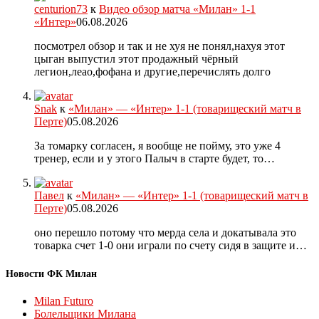
centurion73
к
Видео обзор матча «Милан» 1-1
«Интер»
06.08.2026
посмотрел обзор и так и не хуя не понял,нахуя этот
цыган выпустил этот продажный чёрный
легион,леао,фофана и другие,перечислять долго
Snak
к
«Милан» — «Интер» 1-1 (товарищеский матч в
Перте)
05.08.2026
За томарку согласен, я вообще не пойму, это уже 4
тренер, если и у этого Палыч в старте будет, то…
Павел
к
«Милан» — «Интер» 1-1 (товарищеский матч в
Перте)
05.08.2026
оно перешло потому что мерда села и докатывала это
товарка счет 1-0 они играли по счету сидя в защите и…
Новости ФК Милан
Milan Futuro
Болельщики Милана