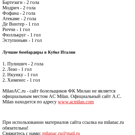
Бартезаги - 2 гола
Модрич - 2 гола
Фофана - 2 гола
Атекаме - 2 гола
Де Винтер - 1 гол
Риччи - 1 гол
Фюллькруг - 1 гол
Эступиньян - 1 гол
Лучшие бомбардиры в Кубке Италии
1. Пулишич - 2 гола
2. Леао - 1 гол
2. Нкунку - 1 гол
2. Хименес - 1 гол
MilanAC.ru - сайт болельщиков ФК Милан не является
официальным местом AC Milan. Официальный сайт A.C.
Milan находится по адресу
www.acmilan.com
При использовании материалов сайта ссылка на milanac.ru
обязательна!
Свяжитесь с нами:
milanac.ru@mail.ru