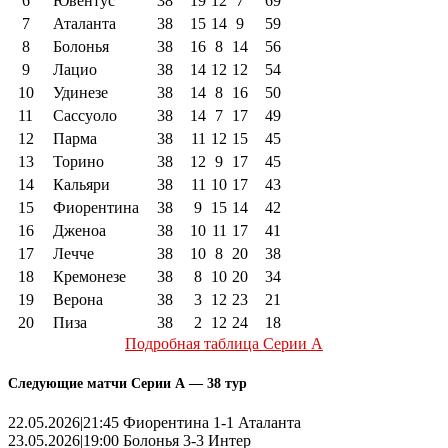
6
Ювентус
38
19
12
7
69
7
Аталанта
38
15
14
9
59
8
Болонья
38
16
8
14
56
9
Лацио
38
14
12
12
54
10
Удинезе
38
14
8
16
50
11
Сассуоло
38
14
7
17
49
12
Парма
38
11
12
15
45
13
Торино
38
12
9
17
45
14
Кальяри
38
11
10
17
43
15
Фиорентина
38
9
15
14
42
16
Дженоа
38
10
11
17
41
17
Лечче
38
10
8
20
38
18
Кремонезе
38
8
10
20
34
19
Верона
38
3
12
23
21
20
Пиза
38
2
12
24
18
Подробная таблица Серии А
Следующие матчи Серии А — 38 тур
22.05.2026|21:45 Фиорентина 1-1 Аталанта
23.05.2026|19:00 Болонья 3-3 Интер