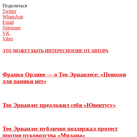
Поделиться
Twitter
WhatsApp
Email
Telegram
VK
Viber
ЭТО МОЖЕТ БЫТЬ ИНТЕРЕСНО
ЕЩЕ ОТ АВТОРА
Франко Ордине — о Тео Эрнандесе: «Поводов
для паники нет»
Тео Эрнандес предложил себя «Ювентусу»
Тео Эрнандес публично поддержал протест
против руководства «Милана»