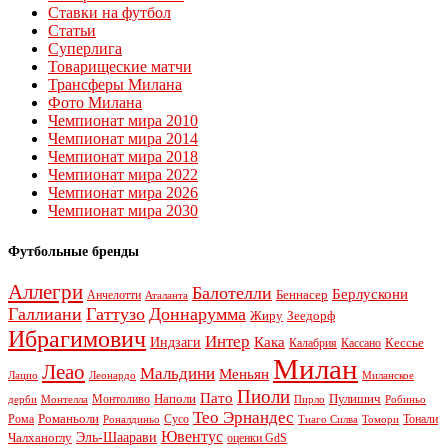
Ставки на футбол
Статьи
Суперлига
Товарищеские матчи
Трансферы Милана
Фото Милана
Чемпионат мира 2010
Чемпионат мира 2014
Чемпионат мира 2018
Чемпионат мира 2022
Чемпионат мира 2026
Чемпионат мира 2030
Футбольные бренды
Аллегри
Балотелли
Берлускони
Беннасер
Анчелотти
Аталанта
Галлиани
Гаттузо
Доннарумма
Жиру
Зеедорф
Ибрагимович
Интер
Кака
Индзаги
Кессье
Калабрия
Кассано
Милан
Леао
Мальдини
Меньян
Леонардо
Лацио
Миланское
Пиоли
Пато
Наполи
Монтоливо
Пулишич
Монтелла
Пирло
дерби
Робиньо
Тео Эрнандес
Рома
Романьоли
Сусо
Тонали
Роналдиньо
Тиаго Силва
Томори
Ювентус
Эль-Шаарави
Чалханоглу
оценки GdS