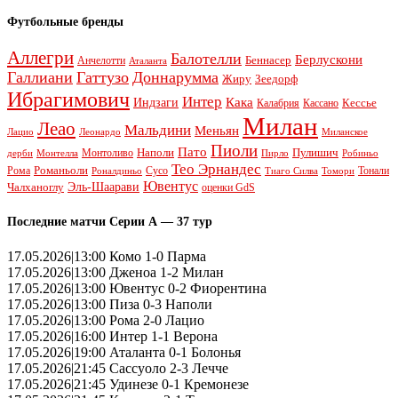
Футбольные бренды
Аллегри
Балотелли
Берлускони
Беннасер
Анчелотти
Аталанта
Галлиани
Гаттузо
Доннарумма
Жиру
Зеедорф
Ибрагимович
Интер
Кака
Индзаги
Кессье
Калабрия
Кассано
Милан
Леао
Мальдини
Меньян
Леонардо
Лацио
Миланское
Пиоли
Пато
Наполи
Монтоливо
Пулишич
Монтелла
Пирло
дерби
Робиньо
Тео Эрнандес
Рома
Романьоли
Сусо
Тонали
Роналдиньо
Тиаго Силва
Томори
Ювентус
Эль-Шаарави
Чалханоглу
оценки GdS
Последние матчи Серии А — 37 тур
17.05.2026|13:00 Комо 1-0 Парма
17.05.2026|13:00 Дженоа 1-2 Милан
17.05.2026|13:00 Ювентус 0-2 Фиорентина
17.05.2026|13:00 Пиза 0-3 Наполи
17.05.2026|13:00 Рома 2-0 Лацио
17.05.2026|16:00 Интер 1-1 Верона
17.05.2026|19:00 Аталанта 0-1 Болонья
17.05.2026|21:45 Сассуоло 2-3 Лечче
17.05.2026|21:45 Удинезе 0-1 Кремонезе