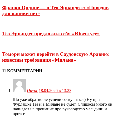
Франко Ордине — о Тео Эрнандесе: «Поводов
для паники нет»
Тео Эрнандес предложил себя «Ювентусу»
Томори может перейти в Саудовскую Аравию:
известны требования «Милана»
11 КОММЕНТАРИИ
Davor
18.04.2026 в 13:23
Шо уже обратно не успели соскучиться) Ну при
Фурлашке Тевы в Милане не будет. Слишком много он
напиздел на прощание про руководство мальдини и
прочее