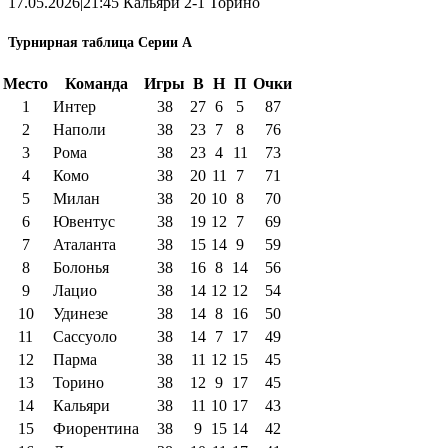
17.05.2026|21:45 Кальяри 2-1 Торино
Турнирная таблица Серии А
Место
Команда
Игры
В
Н
П
Очки
1
Интер
38
27
6
5
87
2
Наполи
38
23
7
8
76
3
Рома
38
23
4
11
73
4
Комо
38
20
11
7
71
5
Милан
38
20
10
8
70
6
Ювентус
38
19
12
7
69
7
Аталанта
38
15
14
9
59
8
Болонья
38
16
8
14
56
9
Лацио
38
14
12
12
54
10
Удинезе
38
14
8
16
50
11
Сассуоло
38
14
7
17
49
12
Парма
38
11
12
15
45
13
Торино
38
12
9
17
45
14
Кальяри
38
11
10
17
43
15
Фиорентина
38
9
15
14
42