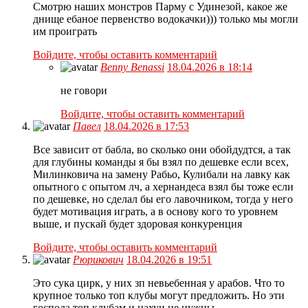
Смотрю наших монстров Парму с Удинезой, какое же
днище ебаное первенство водокачки))) только мы могли
им проиграть
Войдите, чтобы оставить комментарий
Benny Benassi
18.04.2026 в 18:14
не говори
Войдите, чтобы оставить комментарий
Павел
18.04.2026 в 17:53
Все зависит от бабла, во сколько они обойдудтся, а так
для глубины команды я бы взял по дешевке если всех,
Милинковича на замену Рабьо, Кулибали на лавку как
опытного с опытом лч, а хернандеса взял бы тоже если
по дешевке, но сделал бы его лавочником, тогда у него
будет мотивация играть, а в основу кого то уровнем
выше, и пускай будет здоровая конкуренция
Войдите, чтобы оставить комментарий
Рюрикович
18.04.2026 в 19:51
Это сука цирк, у них зп невьебенная у арабов. Что то
крупное только топ клубы могут предложить. Но эти
господа топ клубам и нахуи не нужны.