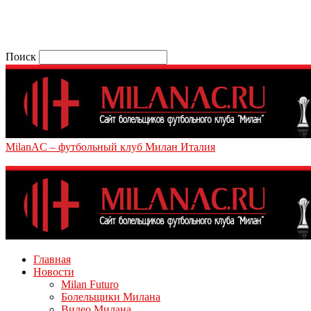
Поиск
MilanAC – футбольный клуб Милан Италия
Главная
Новости
Milan Futuro
Болельщики Милана
Видео Милана