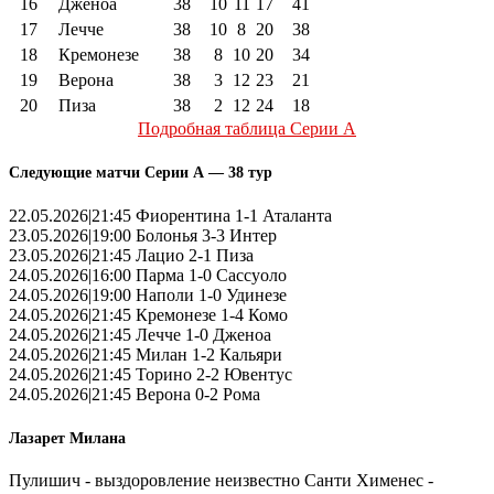
16
Дженоа
38
10
11
17
41
17
Лечче
38
10
8
20
38
18
Кремонезе
38
8
10
20
34
19
Верона
38
3
12
23
21
20
Пиза
38
2
12
24
18
Подробная таблица Серии А
Следующие матчи Серии А — 38 тур
22.05.2026|21:45 Фиорентина 1-1 Аталанта
23.05.2026|19:00 Болонья 3-3 Интер
23.05.2026|21:45 Лацио 2-1 Пиза
24.05.2026|16:00 Парма 1-0 Сассуоло
24.05.2026|19:00 Наполи 1-0 Удинезе
24.05.2026|21:45 Кремонезе 1-4 Комо
24.05.2026|21:45 Лечче 1-0 Дженоа
24.05.2026|21:45 Милан 1-2 Кальяри
24.05.2026|21:45 Торино 2-2 Ювентус
24.05.2026|21:45 Верона 0-2 Рома
Лазарет Милана
Пулишич - выздоровление неизвестно Санти Хименес -