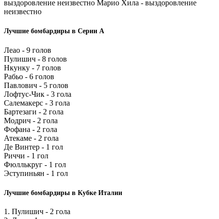
выздоровление неизвестно Марио Хила - выздоровление
неизвестно
Лучшие бомбардиры в Серии А
Леао - 9 голов
Пулишич - 8 голов
Нкунку - 7 голов
Рабьо - 6 голов
Павлович - 5 голов
Лофтус-Чик - 3 гола
Салемакерс - 3 гола
Бартезаги - 2 гола
Модрич - 2 гола
Фофана - 2 гола
Атекаме - 2 гола
Де Винтер - 1 гол
Риччи - 1 гол
Фюллькруг - 1 гол
Эступиньян - 1 гол
Лучшие бомбардиры в Кубке Италии
1. Пулишич - 2 гола