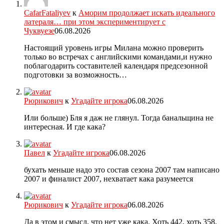
CafarFataliyev
к
Аморим продолжает искать идеального
латераля… при этом экспериментирует с
Чуквуезе
06.08.2026
Настоящий уровень игры Милана можно проверить
только во встречах с английскими командами,и нужно
поблагодарить составителей календаря предсезонной
подготовки за возможность…
Рюрикович
к
Угадайте игрока
06.08.2026
Или больше) Бля я даж не глянул. Тогда банальщина не
интересная. И где кака?
Павел
к
Угадайте игрока
06.08.2026
бухать меньше надо это состав сезона 2007 там написано
2007 и финалист 2007, нехватает кака разумеется
Рюрикович
к
Угадайте игрока
06.08.2026
Да в этом и смысл, что нет уже кака. Хоть 442, хоть 358.