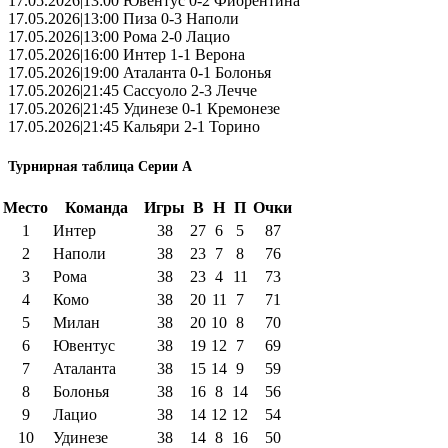
17.05.2026|13:00 Ювентус 0-2 Фиорентина
17.05.2026|13:00 Пиза 0-3 Наполи
17.05.2026|13:00 Рома 2-0 Лацио
17.05.2026|16:00 Интер 1-1 Верона
17.05.2026|19:00 Аталанта 0-1 Болонья
17.05.2026|21:45 Сассуоло 2-3 Лечче
17.05.2026|21:45 Удинезе 0-1 Кремонезе
17.05.2026|21:45 Кальяри 2-1 Торино
Турнирная таблица Серии А
Место
Команда
Игры
В
Н
П
Очки
1
Интер
38
27
6
5
87
2
Наполи
38
23
7
8
76
3
Рома
38
23
4
11
73
4
Комо
38
20
11
7
71
5
Милан
38
20
10
8
70
6
Ювентус
38
19
12
7
69
7
Аталанта
38
15
14
9
59
8
Болонья
38
16
8
14
56
9
Лацио
38
14
12
12
54
10
Удинезе
38
14
8
16
50