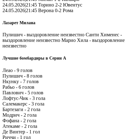
24.05.2026|21:45 Торино 2-2 Ювентус
24.05.2026|21:45 Верона 0-2 Рома
Лазарет Милана
Пулишич - выздоровление неизвестно Санти Хименес -
выздоровление неизвестно Марио Хила - выздоровление
неизвестно
Лучшие бомбардиры в Серии А
Леао - 9 голов
Пулишич - 8 голов
Нкунку - 7 голов
Рабьо - 6 голов
Павлович - 5 голов
Лофтус-Чик - 3 гола
Салемакерс - 3 гола
Бартезаги - 2 гола
Модрич - 2 гола
Фофана - 2 гола
Атекаме - 2 гола
Де Винтер - 1 гол
Риччи - 1 гол