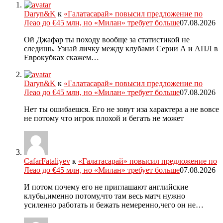
Daryn&K
к
«Галатасарай» повысил предложение по
Леао до €45 млн, но «Милан» требует больше
07.08.2026
Ой Джафар ты походу вообще за статистикой не
следишь. Узнай личку между клубами Серии А и АПЛ в
Еврокубках скажем…
Daryn&K
к
«Галатасарай» повысил предложение по
Леао до €45 млн, но «Милан» требует больше
07.08.2026
Нет ты ошибаешся. Его не зовут иза характера а не вовсе
не потому что игрок плохой и бегать не может
CafarFataliyev
к
«Галатасарай» повысил предложение по
Леао до €45 млн, но «Милан» требует больше
07.08.2026
И потом почему его не приглашают английские
клубы,именно потому,что там весь матч нужно
усиленно работать и бежать немеренно,чего он не…