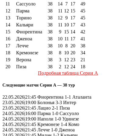
11
Сассуоло
38
14
7
17
49
12
Парма
38
11
12
15
45
13
Торино
38
12
9
17
45
14
Кальяри
38
11
10
17
43
15
Фиорентина
38
9
15
14
42
16
Дженоа
38
10
11
17
41
17
Лечче
38
10
8
20
38
18
Кремонезе
38
8
10
20
34
19
Верона
38
3
12
23
21
20
Пиза
38
2
12
24
18
Подробная таблица Серии А
Следующие матчи Серии А — 38 тур
22.05.2026|21:45 Фиорентина 1-1 Аталанта
23.05.2026|19:00 Болонья 3-3 Интер
23.05.2026|21:45 Лацио 2-1 Пиза
24.05.2026|16:00 Парма 1-0 Сассуоло
24.05.2026|19:00 Наполи 1-0 Удинезе
24.05.2026|21:45 Кремонезе 1-4 Комо
24.05.2026|21:45 Лечче 1-0 Дженоа
24.05.2026|21:45 Милан 1-2 Кальяри