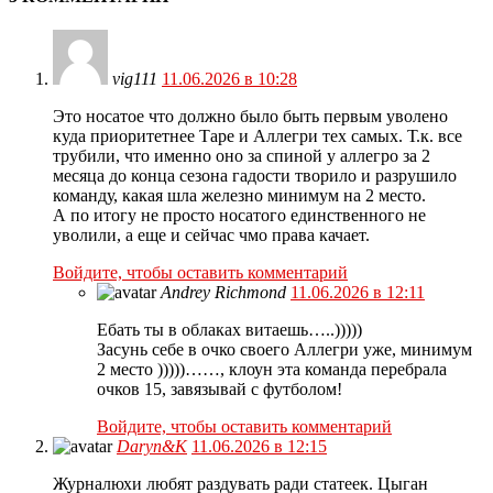
vig111
11.06.2026 в 10:28
Это носатое что должно было быть первым уволено
куда приоритетнее Таре и Аллегри тех самых. Т.к. все
трубили, что именно оно за спиной у аллегро за 2
месяца до конца сезона гадости творило и разрушило
команду, какая шла железно минимум на 2 место.
А по итогу не просто носатого единственного не
уволили, а еще и сейчас чмо права качает.
Войдите, чтобы оставить комментарий
Andrey Richmond
11.06.2026 в 12:11
Ебать ты в облаках витаешь…..)))))
Засунь себе в очко своего Аллегри уже, минимум
2 место )))))……, клоун эта команда перебрала
очков 15, завязывай с футболом!
Войдите, чтобы оставить комментарий
Daryn&K
11.06.2026 в 12:15
Журналюхи любят раздувать ради статеек. Цыган