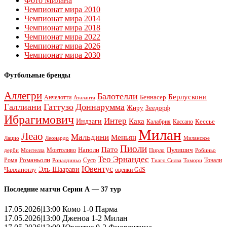
Фото Милана
Чемпионат мира 2010
Чемпионат мира 2014
Чемпионат мира 2018
Чемпионат мира 2022
Чемпионат мира 2026
Чемпионат мира 2030
Футбольные бренды
Аллегри
Балотелли
Берлускони
Беннасер
Анчелотти
Аталанта
Галлиани
Гаттузо
Доннарумма
Жиру
Зеедорф
Ибрагимович
Интер
Кака
Индзаги
Кессье
Калабрия
Кассано
Милан
Леао
Мальдини
Меньян
Леонардо
Лацио
Миланское
Пиоли
Пато
Наполи
Монтоливо
Пулишич
Монтелла
Пирло
дерби
Робиньо
Тео Эрнандес
Рома
Романьоли
Сусо
Тонали
Роналдиньо
Тиаго Силва
Томори
Ювентус
Эль-Шаарави
Чалханоглу
оценки GdS
Последние матчи Серии А — 37 тур
17.05.2026|13:00 Комо 1-0 Парма
17.05.2026|13:00 Дженоа 1-2 Милан