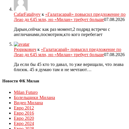
CafarFataliyev
к
«Галатасарай» повысил предложение по
Леао до €45 млн, но «Милан» требует больше
07.08.2026
Дарын,сейчас как раз момент,2 подряд встречи с
англичанами,посмотрим,кто кого перебегает
Рюрикович
к
«Галатасарай» повысил предложение по
Леао до €45 млн, но «Милан» требует больше
07.08.2026
Да если бы 45 кто то давал, то уже верищали, что леава
близок. 45 я думаю там и не мечтают…
Новости ФК Милан
Milan Futuro
Болельщики Милана
Видео Милана
Евро 2012
Евро 2016
Евро 2020
Евро 2024
Евро 2028