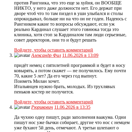
против Рангника, что это еще за хуйня, он ВООБЩЕ
НИКТО, у него даже должности нет. Его держат при
дворе чтоб что то там пиздел в уши улыбался и столы
опрокидывал, больше ни на что он не годен. Надеюсь с
Рангником какие то вопросы обсуждают, если уж
реально Кардинал слушает этого говнюка тогда это
клиника, хотя стоп за Кардиналом там люди серьезные,
совет директоров, они то и будут решать
Войдите, чтобы оставить комментарий
Александр Фил
11.06.2026 в 13:09
придёт немец с пятилетней программой и будет в носу
ковырять, а потом скажет — не получилось. Ему почти
70, какие 5 лет? Да его через год выпнут.
Поиметь Милан хочет.
Итальянцев нужно брать, молодых. Из трухлявых
пеньков костер не получится.
Войдите, чтобы оставить комментарий
Рюрикович
11.06.2026 в 13:35
Да чухню одну пишут, ради заполнения ваакума. Одни
пишут нос уже бычки собирает, другие что нос с немцем
уже бухают 5й день, отмечают. А третьи шлепают о