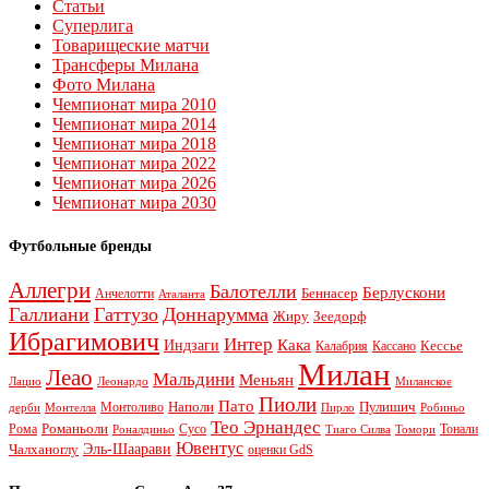
Статьи
Суперлига
Товарищеские матчи
Трансферы Милана
Фото Милана
Чемпионат мира 2010
Чемпионат мира 2014
Чемпионат мира 2018
Чемпионат мира 2022
Чемпионат мира 2026
Чемпионат мира 2030
Футбольные бренды
Аллегри
Балотелли
Берлускони
Беннасер
Анчелотти
Аталанта
Галлиани
Гаттузо
Доннарумма
Жиру
Зеедорф
Ибрагимович
Интер
Кака
Индзаги
Кессье
Калабрия
Кассано
Милан
Леао
Мальдини
Меньян
Леонардо
Лацио
Миланское
Пиоли
Пато
Наполи
Монтоливо
Пулишич
Монтелла
Пирло
дерби
Робиньо
Тео Эрнандес
Рома
Романьоли
Сусо
Тонали
Роналдиньо
Тиаго Силва
Томори
Ювентус
Эль-Шаарави
Чалханоглу
оценки GdS