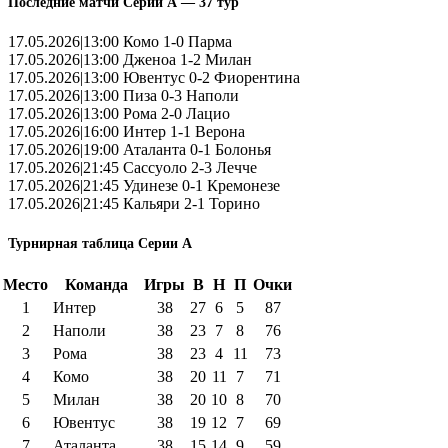
Последние матчи Серии А — 37 тур
17.05.2026|13:00 Комо 1-0 Парма
17.05.2026|13:00 Дженоа 1-2 Милан
17.05.2026|13:00 Ювентус 0-2 Фиорентина
17.05.2026|13:00 Пиза 0-3 Наполи
17.05.2026|13:00 Рома 2-0 Лацио
17.05.2026|16:00 Интер 1-1 Верона
17.05.2026|19:00 Аталанта 0-1 Болонья
17.05.2026|21:45 Сассуоло 2-3 Лечче
17.05.2026|21:45 Удинезе 0-1 Кремонезе
17.05.2026|21:45 Кальяри 2-1 Торино
Турнирная таблица Серии А
Место
Команда
Игры
В
Н
П
Очки
1
Интер
38
27
6
5
87
2
Наполи
38
23
7
8
76
3
Рома
38
23
4
11
73
4
Комо
38
20
11
7
71
5
Милан
38
20
10
8
70
6
Ювентус
38
19
12
7
69
7
Аталанта
38
15
14
9
59