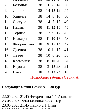
8
Болонья
38
16
8
14
56
9
Лацио
38
14
12
12
54
10
Удинезе
38
14
8
16
50
11
Сассуоло
38
14
7
17
49
12
Парма
38
11
12
15
45
13
Торино
38
12
9
17
45
14
Кальяри
38
11
10
17
43
15
Фиорентина
38
9
15
14
42
16
Дженоа
38
10
11
17
41
17
Лечче
38
10
8
20
38
18
Кремонезе
38
8
10
20
34
19
Верона
38
3
12
23
21
20
Пиза
38
2
12
24
18
Подробная таблица Серии А
Следующие матчи Серии А — 38 тур
22.05.2026|21:45 Фиорентина 1-1 Аталанта
23.05.2026|19:00 Болонья 3-3 Интер
23.05.2026|21:45 Лацио 2-1 Пиза