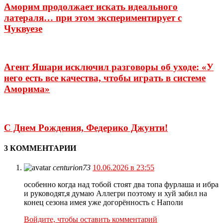
Аморим продолжает искать идеального
латераля… при этом экспериментирует с
Чуквуезе
Агент Яшари исключил разговоры об уходе: «У
него есть все качества, чтобы играть в системе
Аморима»
С Днем Рождения, Федерико Джунти!
3 КОММЕНТАРИИ
centurion73
10.06.2026 в 23:55
особенно когда над тобой стоят два топа фурлаша и ибра
и руководят,я думаю Аллегри поэтому и хуй забил на
конец сезона имея уже догорённость с Наполи
Войдите, чтобы оставить комментарий