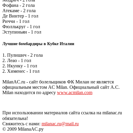
Фофана - 2 гола
Атекаме - 2 гола
Де Винтер - 1 гол
Риччи - 1 гол
Фюллькруг - 1 гол
Эступиньян - 1 гол
Лучшие бомбардиры в Кубке Италии
1. Пулишич - 2 гола
2. Леао - 1 гол
2. Нкунку - 1 гол
2. Хименес - 1 гол
MilanAC.ru - сайт болельщиков ФК Милан не является
официальным местом AC Milan. Официальный сайт A.C.
Milan находится по адресу
www.acmilan.com
При использовании материалов сайта ссылка на milanac.ru
обязательна!
Свяжитесь с нами:
milanac.ru@mail.ru
© 2009 MilanaAC.ру