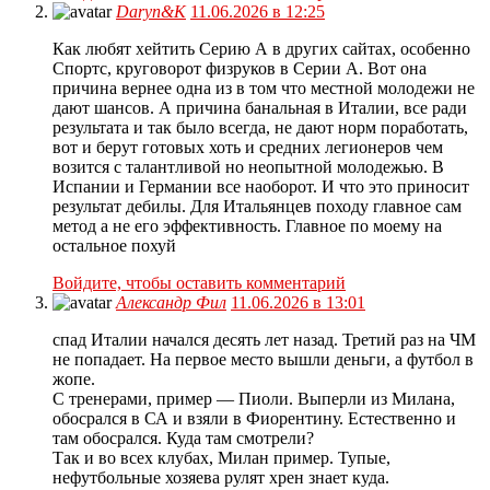
Daryn&K
11.06.2026 в 12:25
Как любят хейтить Серию А в других сайтах, особенно
Спортс, круговорот физруков в Серии А. Вот она
причина вернее одна из в том что местной молодежи не
дают шансов. А причина банальная в Италии, все ради
результата и так было всегда, не дают норм поработать,
вот и берут готовых хоть и средних легионеров чем
возится с талантливой но неопытной молодежью. В
Испании и Германии все наоборот. И что это приносит
результат дебилы. Для Итальянцев походу главное сам
метод а не его эффективность. Главное по моему на
остальное похуй
Войдите, чтобы оставить комментарий
Александр Фил
11.06.2026 в 13:01
спад Италии начался десять лет назад. Третий раз на ЧМ
не попадает. На первое место вышли деньги, а футбол в
жопе.
С тренерами, пример — Пиоли. Выперли из Милана,
обосрался в СА и взяли в Фиорентину. Естественно и
там обосрался. Куда там смотрели?
Так и во всех клубах, Милан пример. Тупые,
нефутбольные хозяева рулят хрен знает куда.