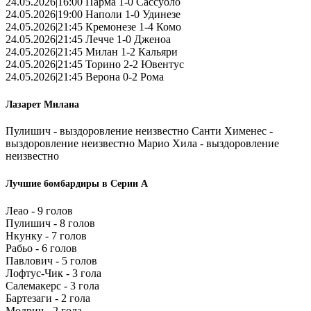
24.05.2026|16:00 Парма 1-0 Сассуоло
24.05.2026|19:00 Наполи 1-0 Удинезе
24.05.2026|21:45 Кремонезе 1-4 Комо
24.05.2026|21:45 Лечче 1-0 Дженоа
24.05.2026|21:45 Милан 1-2 Кальяри
24.05.2026|21:45 Торино 2-2 Ювентус
24.05.2026|21:45 Верона 0-2 Рома
Лазарет Милана
Пулишич - выздоровление неизвестно Санти Хименес -
выздоровление неизвестно Марио Хила - выздоровление
неизвестно
Лучшие бомбардиры в Серии А
Леао - 9 голов
Пулишич - 8 голов
Нкунку - 7 голов
Рабьо - 6 голов
Павлович - 5 голов
Лофтус-Чик - 3 гола
Салемакерс - 3 гола
Бартезаги - 2 гола
Модрич - 2 гола