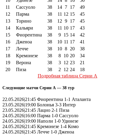
10
Удинезе
38
14
8
16
50
11
Сассуоло
38
14
7
17
49
12
Парма
38
11
12
15
45
13
Торино
38
12
9
17
45
14
Кальяри
38
11
10
17
43
15
Фиорентина
38
9
15
14
42
16
Дженоа
38
10
11
17
41
17
Лечче
38
10
8
20
38
18
Кремонезе
38
8
10
20
34
19
Верона
38
3
12
23
21
20
Пиза
38
2
12
24
18
Подробная таблица Серии А
Следующие матчи Серии А — 38 тур
22.05.2026|21:45 Фиорентина 1-1 Аталанта
23.05.2026|19:00 Болонья 3-3 Интер
23.05.2026|21:45 Лацио 2-1 Пиза
24.05.2026|16:00 Парма 1-0 Сассуоло
24.05.2026|19:00 Наполи 1-0 Удинезе
24.05.2026|21:45 Кремонезе 1-4 Комо
24.05.2026|21:45 Лечче 1-0 Дженоа