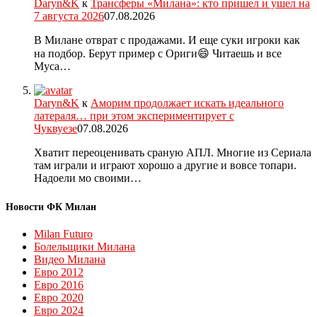
Daryn&K
к
Трансферы «Милана»: кто пришел и ушел на
7 августа 2026
07.08.2026
В Милане отврат с продажами. И еще суки игроки как
на подбор. Берут пример с Ориги😄 Читаешь и все
Муса…
Daryn&K
к
Аморим продолжает искать идеального
латераля… при этом экспериментирует с
Чуквуезе
07.08.2026
Хватит переоценивать сраную АПЛ. Многие из Сериала
там играли и играют хорошо а другие и вовсе топари.
Надоели мо своими…
Новости ФК Милан
Milan Futuro
Болельщики Милана
Видео Милана
Евро 2012
Евро 2016
Евро 2020
Евро 2024