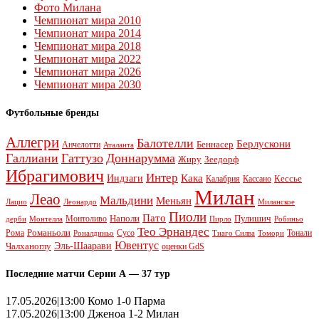
Фото Милана
Чемпионат мира 2010
Чемпионат мира 2014
Чемпионат мира 2018
Чемпионат мира 2022
Чемпионат мира 2026
Чемпионат мира 2030
Футбольные бренды
Аллегри
Балотелли
Берлускони
Беннасер
Анчелотти
Аталанта
Галлиани
Гаттузо
Доннарумма
Жиру
Зеедорф
Ибрагимович
Интер
Кака
Индзаги
Кессье
Калабрия
Кассано
Милан
Леао
Мальдини
Меньян
Леонардо
Лацио
Миланское
Пиоли
Пато
Наполи
Монтоливо
Пулишич
Монтелла
Пирло
дерби
Робиньо
Тео Эрнандес
Рома
Романьоли
Сусо
Тонали
Роналдиньо
Тиаго Силва
Томори
Ювентус
Эль-Шаарави
Чалханоглу
оценки GdS
Последние матчи Серии А — 37 тур
17.05.2026|13:00 Комо 1-0 Парма
17.05.2026|13:00 Дженоа 1-2 Милан