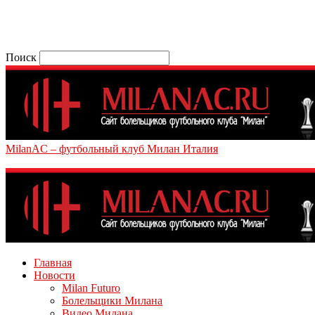
Поиск
MilanAC – футбольный клуб Милан Италия
Главная
Новости
Milan Futuro
Болельщики Милана
Видео Милана