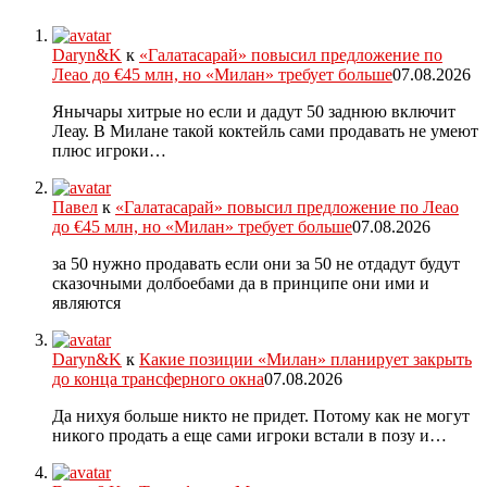
Daryn&K
к
«Галатасарай» повысил предложение по
Леао до €45 млн, но «Милан» требует больше
07.08.2026
Янычары хитрые но если и дадут 50 заднюю включит
Леау. В Милане такой коктейль сами продавать не умеют
плюс игроки…
Павел
к
«Галатасарай» повысил предложение по Леао
до €45 млн, но «Милан» требует больше
07.08.2026
за 50 нужно продавать если они за 50 не отдадут будут
сказочными долбоебами да в принципе они ими и
являются
Daryn&K
к
Какие позиции «Милан» планирует закрыть
до конца трансферного окна
07.08.2026
Да нихуя больше никто не придет. Потому как не могут
никого продать а еще сами игроки встали в позу и…