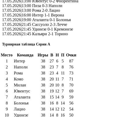
17.05.2026|13:00 Ювентус 0-2 Фиорентина
17.05.2026|13:00 Пиза 0-3 Наполи
17.05.2026|13:00 Рома 2-0 Лацио
17.05.2026|16:00 Интер 1-1 Верона
17.05.2026|19:00 Аталанта 0-1 Болонья
17.05.2026|21:45 Сассуоло 2-3 Лечче
17.05.2026|21:45 Удинезе 0-1 Кремонезе
17.05.2026|21:45 Кальяри 2-1 Торино
Турнирная таблица Серии А
Место
Команда
Игры
В
Н
П
Очки
1
Интер
38
27
6
5
87
2
Наполи
38
23
7
8
76
3
Рома
38
23
4
11
73
4
Комо
38
20
11
7
71
5
Милан
38
20
10
8
70
6
Ювентус
38
19
12
7
69
7
Аталанта
38
15
14
9
59
8
Болонья
38
16
8
14
56
9
Лацио
38
14
12
12
54
10
Удинезе
38
14
8
16
50