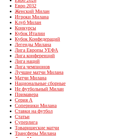
Евро 2028
Евро 2032
Женский Милан
Игроки Милана
Клуб Милан
Конкурсы
Кубок Италии
Кубок Конфедераций
Легенды Милана
Лига Европы УЕФА
Лига конференций
Лига наций
Лига чемпионов
Лучшие матчи Милана
Матчи Милана
Национальные сборные
Не футбольный Милан
Примавера
Серия А
Соперники Милана
Ставки на футбол
Статьи
Суперлига
Товарищеские матчи
Трансферы Милана