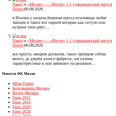
Павел
к
«Милан» — «Интер» 1-1 (товарищеский матч в
Перте)
06.08.2026
в Италии у палыча бешеная пресса итальянцы любят
эмоции и таких вот парней которые как гаттузо или
кутроне типо рвут…
Павел
к
«Милан» — «Интер» 1-1 (товарищеский матч в
Перте)
06.08.2026
все просто, аморим догматик, таких тренеров сейчас
много, де дзерби алонсо фабрегас, им нужны
характеристики и они забивают на реальное…
Новости ФК Милан
Milan Futuro
Болельщики Милана
Видео Милана
Евро 2012
Евро 2016
Евро 2020
Евро 2024