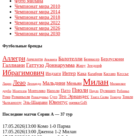
Фото Милана
Чемпионат мира 2010
Чемпионат мира 2014
Чемпионат мира 2018
Чемпионат мира 2022
Чемпионат мира 2026
Чемпионат мира 2030
Футбольные бренды
Аллегри
Балотелли
Берлускони
Беннасер
Анчелотти
Аталанта
Галлиани
Гаттузо
Доннарумма
Жиру
Зеедорф
Ибрагимович
Интер
Кака
Индзаги
Кессье
Калабрия
Кассано
Милан
Леао
Мальдини
Меньян
Леонардо
Лацио
Миланское
Пиоли
Пато
Наполи
Монтоливо
Пулишич
Монтелла
Пирло
дерби
Робиньо
Тео Эрнандес
Рома
Романьоли
Сусо
Тонали
Роналдиньо
Тиаго Силва
Томори
Ювентус
Эль-Шаарави
Чалханоглу
оценки GdS
Последние матчи Серии А — 37 тур
17.05.2026|13:00 Комо 1-0 Парма
17.05.2026|13:00 Дженоа 1-2 Милан