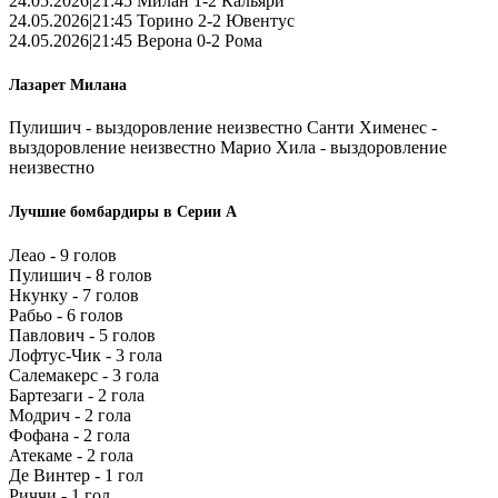
24.05.2026|21:45 Милан 1-2 Кальяри
24.05.2026|21:45 Торино 2-2 Ювентус
24.05.2026|21:45 Верона 0-2 Рома
Лазарет Милана
Пулишич - выздоровление неизвестно Санти Хименес -
выздоровление неизвестно Марио Хила - выздоровление
неизвестно
Лучшие бомбардиры в Серии А
Леао - 9 голов
Пулишич - 8 голов
Нкунку - 7 голов
Рабьо - 6 голов
Павлович - 5 голов
Лофтус-Чик - 3 гола
Салемакерс - 3 гола
Бартезаги - 2 гола
Модрич - 2 гола
Фофана - 2 гола
Атекаме - 2 гола
Де Винтер - 1 гол
Риччи - 1 гол