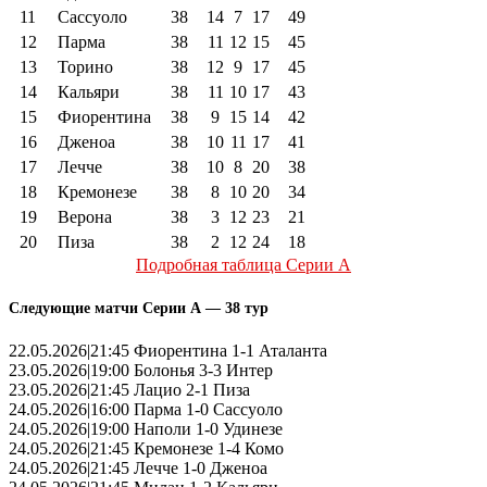
11
Сассуоло
38
14
7
17
49
12
Парма
38
11
12
15
45
13
Торино
38
12
9
17
45
14
Кальяри
38
11
10
17
43
15
Фиорентина
38
9
15
14
42
16
Дженоа
38
10
11
17
41
17
Лечче
38
10
8
20
38
18
Кремонезе
38
8
10
20
34
19
Верона
38
3
12
23
21
20
Пиза
38
2
12
24
18
Подробная таблица Серии А
Следующие матчи Серии А — 38 тур
22.05.2026|21:45 Фиорентина 1-1 Аталанта
23.05.2026|19:00 Болонья 3-3 Интер
23.05.2026|21:45 Лацио 2-1 Пиза
24.05.2026|16:00 Парма 1-0 Сассуоло
24.05.2026|19:00 Наполи 1-0 Удинезе
24.05.2026|21:45 Кремонезе 1-4 Комо
24.05.2026|21:45 Лечче 1-0 Дженоа