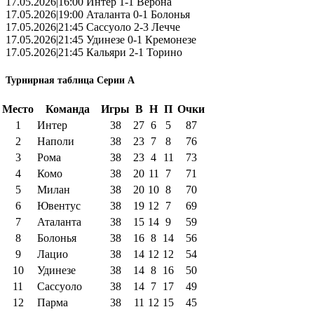
17.05.2026|16:00 Интер 1-1 Верона
17.05.2026|19:00 Аталанта 0-1 Болонья
17.05.2026|21:45 Сассуоло 2-3 Лечче
17.05.2026|21:45 Удинезе 0-1 Кремонезе
17.05.2026|21:45 Кальяри 2-1 Торино
Турнирная таблица Серии А
Место
Команда
Игры
В
Н
П
Очки
1
Интер
38
27
6
5
87
2
Наполи
38
23
7
8
76
3
Рома
38
23
4
11
73
4
Комо
38
20
11
7
71
5
Милан
38
20
10
8
70
6
Ювентус
38
19
12
7
69
7
Аталанта
38
15
14
9
59
8
Болонья
38
16
8
14
56
9
Лацио
38
14
12
12
54
10
Удинезе
38
14
8
16
50
11
Сассуоло
38
14
7
17
49
12
Парма
38
11
12
15
45