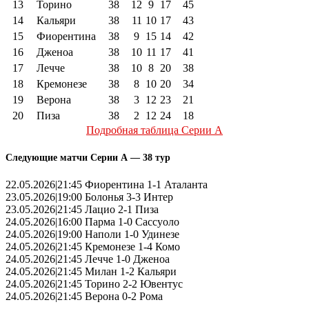
13
Торино
38
12
9
17
45
14
Кальяри
38
11
10
17
43
15
Фиорентина
38
9
15
14
42
16
Дженоа
38
10
11
17
41
17
Лечче
38
10
8
20
38
18
Кремонезе
38
8
10
20
34
19
Верона
38
3
12
23
21
20
Пиза
38
2
12
24
18
Подробная таблица Серии А
Следующие матчи Серии А — 38 тур
22.05.2026|21:45 Фиорентина 1-1 Аталанта
23.05.2026|19:00 Болонья 3-3 Интер
23.05.2026|21:45 Лацио 2-1 Пиза
24.05.2026|16:00 Парма 1-0 Сассуоло
24.05.2026|19:00 Наполи 1-0 Удинезе
24.05.2026|21:45 Кремонезе 1-4 Комо
24.05.2026|21:45 Лечче 1-0 Дженоа
24.05.2026|21:45 Милан 1-2 Кальяри
24.05.2026|21:45 Торино 2-2 Ювентус
24.05.2026|21:45 Верона 0-2 Рома