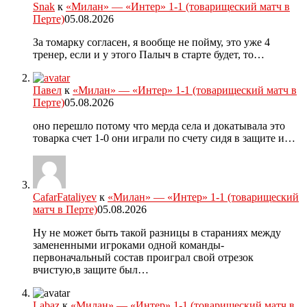
Snak
к
«Милан» — «Интер» 1-1 (товарищеский матч в
Перте)
05.08.2026
За томарку согласен, я вообще не пойму, это уже 4
тренер, если и у этого Палыч в старте будет, то…
Павел
к
«Милан» — «Интер» 1-1 (товарищеский матч в
Перте)
05.08.2026
оно перешло потому что мерда села и докатывала это
товарка счет 1-0 они играли по счету сидя в защите и…
CafarFataliyev
к
«Милан» — «Интер» 1-1 (товарищеский
матч в Перте)
05.08.2026
Ну не может быть такой разницы в стараниях между
замененными игроками одной команды-
первоначальный состав проиграл свой отрезок
вчистую,в защите был…
Labaz
к
«Милан» — «Интер» 1-1 (товарищеский матч в