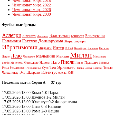
Чемпионат мира 2018
Чемпионат мира 2022
Чемпионат мира 2026
Чемпионат мира 2030
Футбольные бренды
Аллегри
Балотелли
Берлускони
Беннасер
Анчелотти
Аталанта
Галлиани
Гаттузо
Доннарумма
Жиру
Зеедорф
Ибрагимович
Интер
Кака
Индзаги
Кессье
Калабрия
Кассано
Милан
Леао
Мальдини
Меньян
Леонардо
Лацио
Миланское
Пиоли
Пато
Наполи
Монтоливо
Пулишич
Монтелла
Пирло
дерби
Робиньо
Тео Эрнандес
Рома
Романьоли
Сусо
Тонали
Роналдиньо
Тиаго Силва
Томори
Ювентус
Эль-Шаарави
Чалханоглу
оценки GdS
Последние матчи Серии А — 37 тур
17.05.2026|13:00 Комо 1-0 Парма
17.05.2026|13:00 Дженоа 1-2 Милан
17.05.2026|13:00 Ювентус 0-2 Фиорентина
17.05.2026|13:00 Пиза 0-3 Наполи
17.05.2026|13:00 Рома 2-0 Лацио