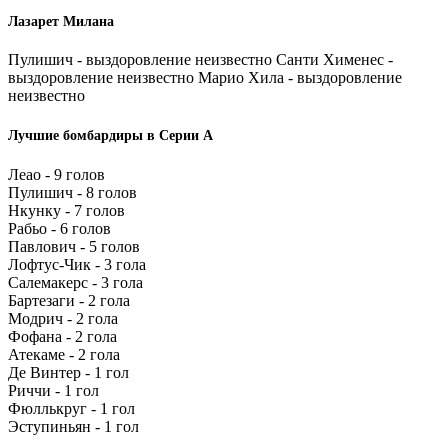
Лазарет Милана
Пулишич - выздоровление неизвестно Санти Хименес -
выздоровление неизвестно Марио Хила - выздоровление
неизвестно
Лучшие бомбардиры в Серии А
Леао - 9 голов
Пулишич - 8 голов
Нкунку - 7 голов
Рабьо - 6 голов
Павлович - 5 голов
Лофтус-Чик - 3 гола
Салемакерс - 3 гола
Бартезаги - 2 гола
Модрич - 2 гола
Фофана - 2 гола
Атекаме - 2 гола
Де Винтер - 1 гол
Риччи - 1 гол
Фюллькруг - 1 гол
Эступиньян - 1 гол