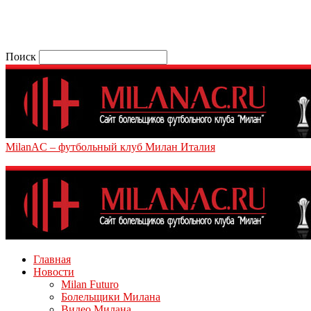
Поиск
MilanAC – футбольный клуб Милан Италия
Главная
Новости
Milan Futuro
Болельщики Милана
Видео Милана