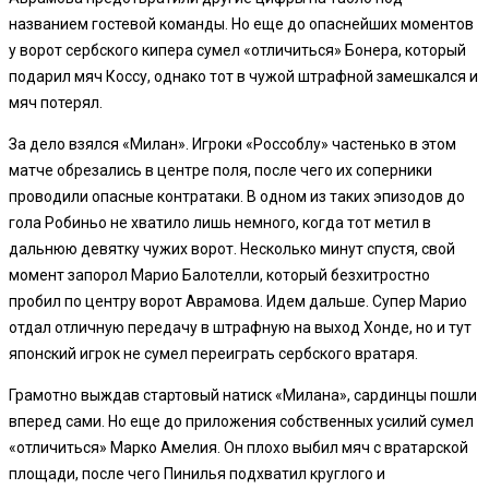
названием гостевой команды. Но еще до опаснейших моментов
у ворот сербского кипера сумел «отличиться» Бонера, который
подарил мяч Коссу, однако тот в чужой штрафной замешкался и
мяч потерял.
За дело взялся «Милан». Игроки «Россоблу» частенько в этом
матче обрезались в центре поля, после чего их соперники
проводили опасные контратаки. В одном из таких эпизодов до
гола Робиньо не хватило лишь немного, когда тот метил в
дальнюю девятку чужих ворот. Несколько минут спустя, свой
момент запорол Марио Балотелли, который безхитростно
пробил по центру ворот Аврамова. Идем дальше. Супер Марио
отдал отличную передачу в штрафную на выход Хонде, но и тут
японский игрок не сумел переиграть сербского вратаря.
Грамотно выждав стартовый натиск «Милана», сардинцы пошли
вперед сами. Но еще до приложения собственных усилий сумел
«отличиться» Марко Амелия. Он плохо выбил мяч с вратарской
площади, после чего Пинилья подхватил круглого и