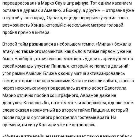
переадресовал на Марко Сау в штрафную. Тот одним касанием
оставил в дураках и Амелию, и Бонеру, а другим — отправил уже
в пустой угол снаряд. Однако, еще до перерыва упустил свою
возможность Хонда, который с нескольких метров головой
пробил прямо в кипера.
Второй тайм развивался в небольшом темпе. «Милан» бежал в
атаку, но так много моментов, как было в тайме первом, уже не
было. Наоборот, отличную возможность удвоить преимущество
своей команды упустил Пинилья, который не попал в дальний
угол рамки Амелии. Ближе к концу матча активизировались
гости, которые сначала усилиями Кака не смогли забить, а всего
через несколько минут радовались взятию ворот Балотелли.
Марио отлично пробил со штрафного, Аврамов даже не
дернулся. Казалось бы, на этом матч и завершится, однако свое
слово сказал незаметный во втором тайме Паццини, который
после подачи с углового расстрелял гостевые врата. Ни
времени, ни сил у Кальяри уже не оставалось.
«Милан» в тяжелейшем матче вырывает такую важную победу,