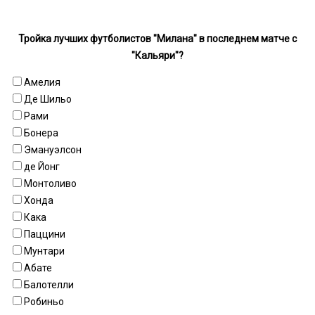
Тройка лучших футболистов "Милана" в последнем матче с
"Кальяри"?
Амелия
Де Шильо
Рами
Бонера
Эмануэлсон
де Йонг
Монтоливо
Хонда
Кака
Паццини
Мунтари
Абате
Балотелли
Робиньо