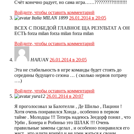
Счёт конечно радует, но сама игра……?????????!!!!!!!!!
Войдите, чтобы оставить комментарий
Italia MILAN 1899
26.01.2014 в 20:05
ВСЕХ С ПОБЕДОЙ ГЛАВНОЕ ЩА РЕЗУЛЬТАТ А ОН
ЕСТЬ forza milan forza milan forza milan
Войдите, чтобы оставить комментарий
HAIUAN
26.01.2014 в 20:05
Эта не стабильность в игре команды будет стоять до
середины будущего сезона … ( сколько нервов потрачу
….)
Войдите, чтобы оставить комментарий
yura12
26.01.2014 в 20:07
Я проголосовал за Балотелли , Де Шильо , Пацини !
Хотя очень понравился Хонда , особенно в первом
тайме . Молодцы !!! Теперь надеюсь Зеедорф понял , что
Урби , Бонера и Робиньо это ШЛАК !!! Очень
правильные замены сделал , и особенно понравился его
жест , что идите вперёд и не хрен жаться к своим