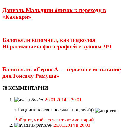
Даниэль Мальдини близок к переходу в
«Кальяри»
Балотелли вспомнил, как подколол
Ибрагимовича фотографией с кубком ЛЧ
Балотелли: «Серия А — серьезное испытание
для Гонсалу Рамуша»
78 КОММЕНТАРИИ
Spider
26.01.2014 в 20:01
я Паццини в ответ посылал поцелуи)))
Войдите, чтобы оставить комментарий
skiper1899
26.01.2014 в 20:03