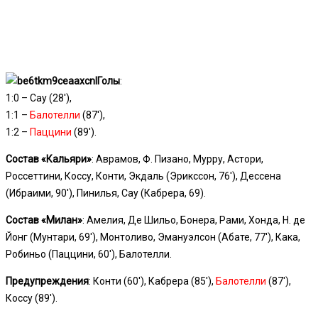
Голы
:
1:0 – Сау (28′),
1:1 –
Балотелли
(87′),
1:2 –
Паццини
(89′).
Состав «Кальяри»
: Аврамов, Ф. Пизано, Мурру, Астори,
Россеттини, Коссу, Конти, Экдаль (Эрикссон, 76′), Дессена
(Ибраими, 90′), Пинилья, Сау (Кабрера, 69).
Состав «Милан»
: Амелия, Де Шильо, Бонера, Рами, Хонда, Н. де
Йонг (Мунтари, 69′), Монтоливо, Эмануэлсон (Абате, 77′), Кака,
Робиньо (Паццини, 60′), Балотелли.
Предупреждения
: Конти (60′), Кабрера (85′),
Балотелли
(87′),
Коссу (89′).