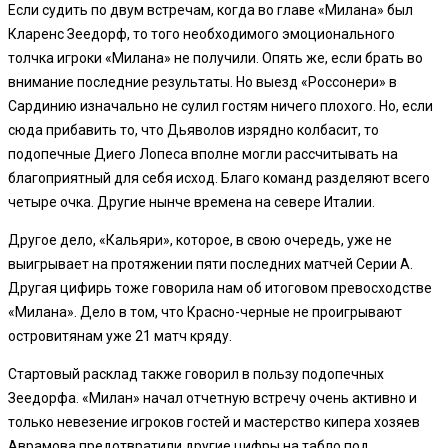
Если судить по двум встречам, когда во главе «Милана» был
Кларенс Зеедорф, то того необходимого эмоционального
толчка игроки «Милана» не получили. Опять же, если брать во
внимание последние результаты. Но выезд «Россонери» в
Сардинию изначально не сулил гостям ничего плохого. Но, если
сюда прибавить то, что Дьяволов изрядно колбасит, то
подопечные Диего Лопеса вполне могли рассчитывать на
благоприятный для себя исход. Благо команд разделяют всего
четыре очка. Другие нынче времена на севере Италии.
Другое дело, «Кальяри», которое, в свою очередь, уже не
выигрывает на протяжении пяти последних матчей Серии А.
Другая цифирь тоже говорила нам об итоговом превосходстве
«Милана». Дело в том, что Красно-черные не проигрывают
островитянам уже 21 матч кряду.
Стартовый расклад также говорил в пользу подопечных
Зеедорфа. «Милан» начал отчетную встречу очень активно и
только невезение игроков гостей и мастерство кипера хозяев
Аврамова предотвратили другие цифры на табло под