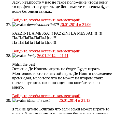
Jacky нет.просто у нас не такое положение чтобы кому
то профелактику делать..де йонг вместе с эсьеном будет
воще бетонная связка..
Войдите, чтобы оставить комментарий
demetrioalbertini79
26.01.2014 в 21:06
PAZZINI LA MESSA!!! PAZZINI LA MESSA!!!!!!!!!!
Па-ПаПаПа-ПаПа-Ццо!!!!
Па-ПаПаПа-ПаПа-Ццо!!!!
Войдите, чтобы оставить комментарий
Jacky
26.01.2014 в 21:11
Milan the best____
Эссьен с Де Йонгом играть не будут. Будет играть
Монтоливо и кто-то из этой пары. Де Йонг в последенее
время сдал, мало того что не может на втором этаже
ничего путного, так и позиционно ошибается очень
много.
Войдите, чтобы оставить комментарий
Milan the best____
26.01.2014 в 21:13
я так не думаю ..считаю что если эсьен может играть то
играть будет именно..а монтоливо будет играть вместо