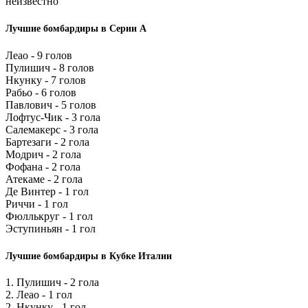
неизвестно
Лучшие бомбардиры в Серии А
Леао - 9 голов
Пулишич - 8 голов
Нкунку - 7 голов
Рабьо - 6 голов
Павлович - 5 голов
Лофтус-Чик - 3 гола
Салемакерс - 3 гола
Бартезаги - 2 гола
Модрич - 2 гола
Фофана - 2 гола
Атекаме - 2 гола
Де Винтер - 1 гол
Риччи - 1 гол
Фюллькруг - 1 гол
Эступиньян - 1 гол
Лучшие бомбардиры в Кубке Италии
1. Пулишич - 2 гола
2. Леао - 1 гол
2. Нкунку - 1 гол