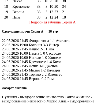
17
Лечче
38
10
8
20
38
18
Кремонезе
38
8
10
20
34
19
Верона
38
3
12
23
21
20
Пиза
38
2
12
24
18
Подробная таблица Серии А
Следующие матчи Серии А — 38 тур
22.05.2026|21:45 Фиорентина 1-1 Аталанта
23.05.2026|19:00 Болонья 3-3 Интер
23.05.2026|21:45 Лацио 2-1 Пиза
24.05.2026|16:00 Парма 1-0 Сассуоло
24.05.2026|19:00 Наполи 1-0 Удинезе
24.05.2026|21:45 Кремонезе 1-4 Комо
24.05.2026|21:45 Лечче 1-0 Дженоа
24.05.2026|21:45 Милан 1-2 Кальяри
24.05.2026|21:45 Торино 2-2 Ювентус
24.05.2026|21:45 Верона 0-2 Рома
Лазарет Милана
Пулишич - выздоровление неизвестно Санти Хименес -
выздоровление неизвестно Марио Хила - выздоровление