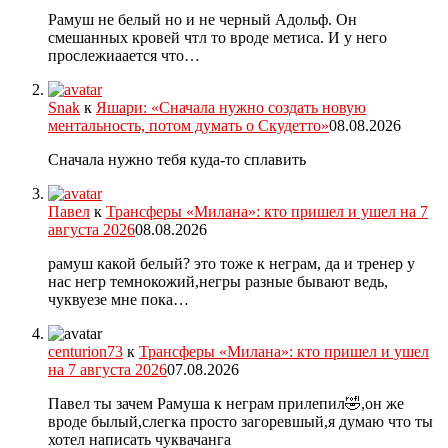
Рамуш не белый но и не черный Адольф. Он
смешанных кровей чтл то вроде метиса. И у него
прослежиаается что…
Snak
к
Яшари: «Сначала нужно создать новую
ментальность, потом думать о Скудетто»
08.08.2026
Сначала нужно тебя куда-то сплавить
Павел
к
Трансферы «Милана»: кто пришел и ушел на 7
августа 2026
08.08.2026
рамуш какой белый? это тоже к неграм, да и тренер у
нас негр темнокожий,негры разные бывают ведь,
чуквуезе мне пока…
centurion73
к
Трансферы «Милана»: кто пришел и ушел
на 7 августа 2026
07.08.2026
Павел ты зачем Рамуша к неграм прилепил🤣,он же
вроде былый,слегка просто загоревшый,я думаю что ты
хотел написать чуквачанга