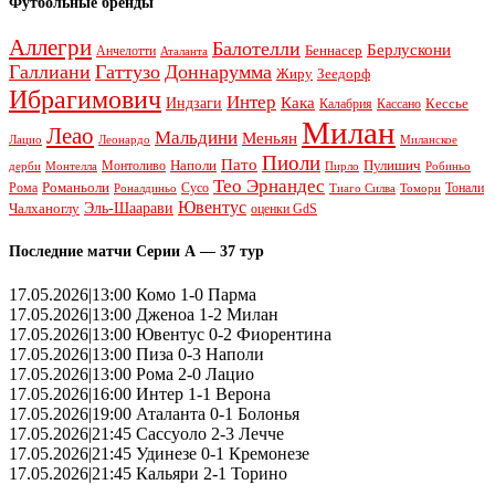
Футбольные бренды
Аллегри
Балотелли
Берлускони
Беннасер
Анчелотти
Аталанта
Галлиани
Гаттузо
Доннарумма
Жиру
Зеедорф
Ибрагимович
Интер
Кака
Индзаги
Кессье
Калабрия
Кассано
Милан
Леао
Мальдини
Меньян
Леонардо
Лацио
Миланское
Пиоли
Пато
Наполи
Монтоливо
Пулишич
Монтелла
Пирло
дерби
Робиньо
Тео Эрнандес
Рома
Романьоли
Сусо
Тонали
Роналдиньо
Тиаго Силва
Томори
Ювентус
Эль-Шаарави
Чалханоглу
оценки GdS
Последние матчи Серии А — 37 тур
17.05.2026|13:00 Комо 1-0 Парма
17.05.2026|13:00 Дженоа 1-2 Милан
17.05.2026|13:00 Ювентус 0-2 Фиорентина
17.05.2026|13:00 Пиза 0-3 Наполи
17.05.2026|13:00 Рома 2-0 Лацио
17.05.2026|16:00 Интер 1-1 Верона
17.05.2026|19:00 Аталанта 0-1 Болонья
17.05.2026|21:45 Сассуоло 2-3 Лечче
17.05.2026|21:45 Удинезе 0-1 Кремонезе
17.05.2026|21:45 Кальяри 2-1 Торино