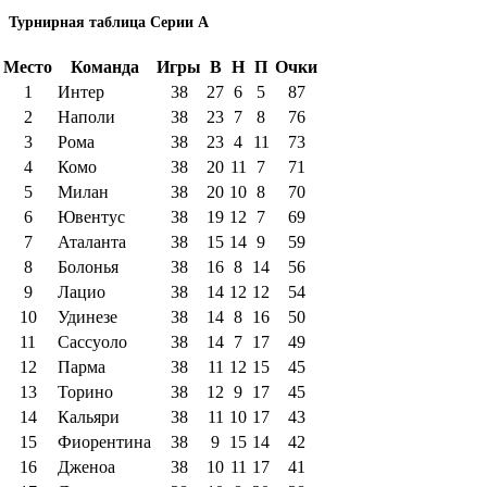
Турнирная таблица Серии А
Место
Команда
Игры
В
Н
П
Очки
1
Интер
38
27
6
5
87
2
Наполи
38
23
7
8
76
3
Рома
38
23
4
11
73
4
Комо
38
20
11
7
71
5
Милан
38
20
10
8
70
6
Ювентус
38
19
12
7
69
7
Аталанта
38
15
14
9
59
8
Болонья
38
16
8
14
56
9
Лацио
38
14
12
12
54
10
Удинезе
38
14
8
16
50
11
Сассуоло
38
14
7
17
49
12
Парма
38
11
12
15
45
13
Торино
38
12
9
17
45
14
Кальяри
38
11
10
17
43
15
Фиорентина
38
9
15
14
42
16
Дженоа
38
10
11
17
41