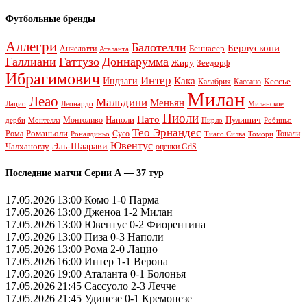
Футбольные бренды
Аллегри
Балотелли
Берлускони
Беннасер
Анчелотти
Аталанта
Галлиани
Гаттузо
Доннарумма
Жиру
Зеедорф
Ибрагимович
Интер
Кака
Индзаги
Кессье
Калабрия
Кассано
Милан
Леао
Мальдини
Меньян
Леонардо
Лацио
Миланское
Пиоли
Пато
Наполи
Монтоливо
Пулишич
Монтелла
Пирло
дерби
Робиньо
Тео Эрнандес
Рома
Романьоли
Сусо
Тонали
Роналдиньо
Тиаго Силва
Томори
Ювентус
Эль-Шаарави
Чалханоглу
оценки GdS
Последние матчи Серии А — 37 тур
17.05.2026|13:00 Комо 1-0 Парма
17.05.2026|13:00 Дженоа 1-2 Милан
17.05.2026|13:00 Ювентус 0-2 Фиорентина
17.05.2026|13:00 Пиза 0-3 Наполи
17.05.2026|13:00 Рома 2-0 Лацио
17.05.2026|16:00 Интер 1-1 Верона
17.05.2026|19:00 Аталанта 0-1 Болонья
17.05.2026|21:45 Сассуоло 2-3 Лечче
17.05.2026|21:45 Удинезе 0-1 Кремонезе