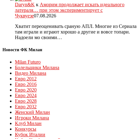
Daryn&K
к
Аморим продолжает искать идеального
латераля… при этом экспериментирует с
Чуквуезе
07.08.2026
Хватит переоценивать сраную АПЛ. Многие из Сериала
там играли и играют хорошо а другие и вовсе топари.
Надоели мо своими…
Новости ФК Милан
Milan Futuro
Болельщики Милана
Видео Милана
Евро 2012
Евро 2016
Евро 2020
Евро 2024
Евро 2028
Евро 2032
Женский Милан
Игроки Милана
Клуб Милан
Конкурсы
Кубок Италии