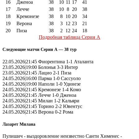
16
Дженоа
38
10
11
17
41
17
Лечче
38
10
8
20
38
18
Кремонезе
38
8
10
20
34
19
Верона
38
3
12
23
21
20
Пиза
38
2
12
24
18
Подробная таблица Серии А
Следующие матчи Серии А — 38 тур
22.05.2026|21:45 Фиорентина 1-1 Аталанта
23.05.2026|19:00 Болонья 3-3 Интер
23.05.2026|21:45 Лацио 2-1 Пиза
24.05.2026|16:00 Парма 1-0 Сассуоло
24.05.2026|19:00 Наполи 1-0 Удинезе
24.05.2026|21:45 Кремонезе 1-4 Комо
24.05.2026|21:45 Лечче 1-0 Дженоа
24.05.2026|21:45 Милан 1-2 Кальяри
24.05.2026|21:45 Торино 2-2 Ювентус
24.05.2026|21:45 Верона 0-2 Рома
Лазарет Милана
Пулишич - выздоровление неизвестно Санти Хименес -