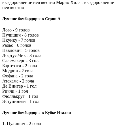
выздоровление неизвестно Марио Хила - выздоровление
неизвестно
Лучшие бомбардиры в Серии А
Леао - 9 голов
Пулишич - 8 голов
Нкунку - 7 голов
Рабьо - 6 голов
Павлович - 5 голов
Лофтус-Чик - 3 гола
Салемакерс - 3 гола
Бартезаги - 2 гола
Модрич - 2 гола
Фофана - 2 гола
Атекаме - 2 гола
Де Винтер - 1 гол
Риччи - 1 гол
Фюллькруг - 1 гол
Эступиньян - 1 гол
Лучшие бомбардиры в Кубке Италии
1. Пулишич - 2 гола