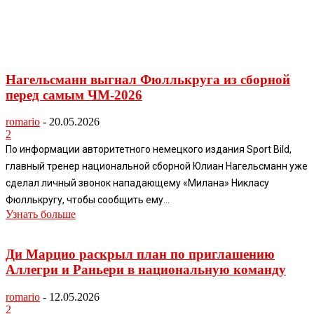
Нагельсманн выгнал Фюллькруга из сборной
перед самым ЧМ-2026
romario
-
20.05.2026
2
По информации авторитетного немецкого издания Sport Bild,
главный тренер национальной сборной Юлиан Нагельсманн уже
сделал личный звонок нападающему «Милана» Никласу
Фюллькругу, чтобы сообщить ему...
Узнать больше
Ди Марцио раскрыл план по приглашению
Аллегри и Раньери в национальную команду
romario
-
12.05.2026
2