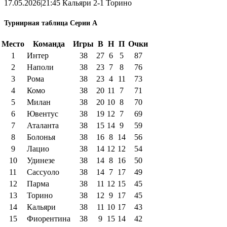
17.05.2026|21:45 Кальяри 2-1 Торино
Турнирная таблица Серии А
Место
Команда
Игры
В
Н
П
Очки
1
Интер
38
27
6
5
87
2
Наполи
38
23
7
8
76
3
Рома
38
23
4
11
73
4
Комо
38
20
11
7
71
5
Милан
38
20
10
8
70
6
Ювентус
38
19
12
7
69
7
Аталанта
38
15
14
9
59
8
Болонья
38
16
8
14
56
9
Лацио
38
14
12
12
54
10
Удинезе
38
14
8
16
50
11
Сассуоло
38
14
7
17
49
12
Парма
38
11
12
15
45
13
Торино
38
12
9
17
45
14
Кальяри
38
11
10
17
43
15
Фиорентина
38
9
15
14
42