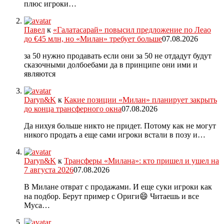
плюс игроки…
Павел
к
«Галатасарай» повысил предложение по Леао
до €45 млн, но «Милан» требует больше
07.08.2026
за 50 нужно продавать если они за 50 не отдадут будут
сказочными долбоебами да в принципе они ими и
являются
Daryn&K
к
Какие позиции «Милан» планирует закрыть
до конца трансферного окна
07.08.2026
Да нихуя больше никто не придет. Потому как не могут
никого продать а еще сами игроки встали в позу и…
Daryn&K
к
Трансферы «Милана»: кто пришел и ушел на
7 августа 2026
07.08.2026
В Милане отврат с продажами. И еще суки игроки как
на подбор. Берут пример с Ориги😄 Читаешь и все
Муса…