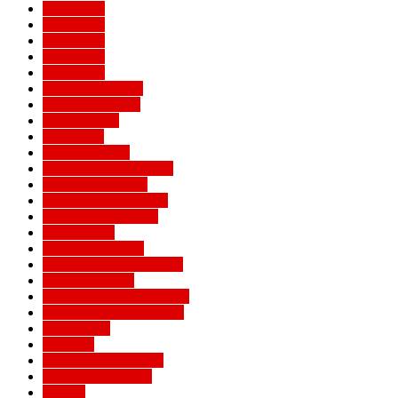
Евро 2016
Евро 2020
Евро 2024
Евро 2028
Евро 2032
Женский Милан
Игроки Милана
Клуб Милан
Конкурсы
Кубок Италии
Кубок Конфедераций
Легенды Милана
Лига Европы УЕФА
Лига конференций
Лига наций
Лига чемпионов
Лучшие матчи Милана
Матчи Милана
Национальные сборные
Не футбольный Милан
Примавера
Серия А
Соперники Милана
Ставки на футбол
Статьи