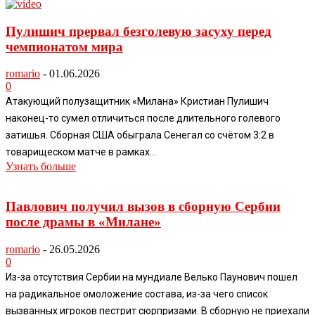
Пулишич прервал безголевую засуху перед
чемпионатом мира
romario
-
01.06.2026
0
Атакующий полузащитник «Милана» Кристиан Пулишич
наконец-то сумел отличиться после длительного голевого
затишья. Сборная США обыграла Сенегал со счётом 3:2 в
товарищеском матче в рамках...
Узнать больше
Павлович получил вызов в сборную Сербии
после драмы в «Милане»
romario
-
26.05.2026
0
Из-за отсутствия Сербии на мундиале Велько Паунович пошел
на радикальное омоложение состава, из-за чего список
вызванных игроков пестрит сюрпризами. В сборную не приехали