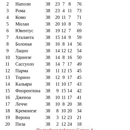
2
Наполи
38
23
7
8
76
3
Рома
38
23
4
11
73
4
Комо
38
20
11
7
71
5
Милан
38
20
10
8
70
6
Ювентус
38
19
12
7
69
7
Аталанта
38
15
14
9
59
8
Болонья
38
16
8
14
56
9
Лацио
38
14
12
12
54
10
Удинезе
38
14
8
16
50
11
Сассуоло
38
14
7
17
49
12
Парма
38
11
12
15
45
13
Торино
38
12
9
17
45
14
Кальяри
38
11
10
17
43
15
Фиорентина
38
9
15
14
42
16
Дженоа
38
10
11
17
41
17
Лечче
38
10
8
20
38
18
Кремонезе
38
8
10
20
34
19
Верона
38
3
12
23
21
20
Пиза
38
2
12
24
18