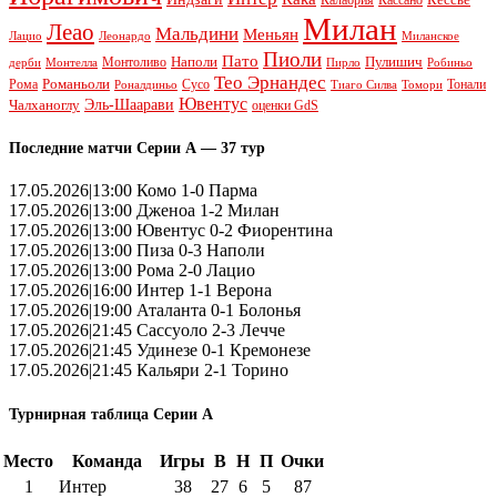
Кассано
Милан
Леао
Мальдини
Меньян
Леонардо
Лацио
Миланское
Пиоли
Пато
Наполи
Монтоливо
Пулишич
Монтелла
Пирло
дерби
Робиньо
Тео Эрнандес
Рома
Романьоли
Сусо
Тонали
Роналдиньо
Тиаго Силва
Томори
Ювентус
Эль-Шаарави
Чалханоглу
оценки GdS
Последние матчи Серии А — 37 тур
17.05.2026|13:00 Комо 1-0 Парма
17.05.2026|13:00 Дженоа 1-2 Милан
17.05.2026|13:00 Ювентус 0-2 Фиорентина
17.05.2026|13:00 Пиза 0-3 Наполи
17.05.2026|13:00 Рома 2-0 Лацио
17.05.2026|16:00 Интер 1-1 Верона
17.05.2026|19:00 Аталанта 0-1 Болонья
17.05.2026|21:45 Сассуоло 2-3 Лечче
17.05.2026|21:45 Удинезе 0-1 Кремонезе
17.05.2026|21:45 Кальяри 2-1 Торино
Турнирная таблица Серии А
Место
Команда
Игры
В
Н
П
Очки
1
Интер
38
27
6
5
87