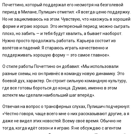
Почеттино, который поддержал его несмотря на безголевой
период в Милане, Пулишич отметил: «Я всегда ценю поддержку.
Но не зацикливаюсь на этом. Чувствую, что нахожусь в хорошей
форме и играю хорошо. Это интересный период: можно сыграть
плохо, но забить — и тебя будут хвалить, а бывает наоборот.
Нужно просто продолжать работать. Карьера состоит из
взлётов и падений. Я стараюсь играть качественно и
поддерживать хорошую форму — это самое главное».
О стиле работы Почеттино он добавил: «Мы использовали
разные схемы, но он привнёс в команду новую динамику. Это
боевой дух, характер. Он строит сильную командную культуру,
где все готовы бороться до конца. Думаю, именно в этом
аспекте мы сделали наибольший шаг вперёд».
Отвечая на вопрос о трансферных слухах, Пулишич подчеркнул:
«Честно говоря, чаще всего мне о них рассказывают другие, а я
даже не видел этих новостей. Всему своё время. Обычно не
тогда, когда идёт сезон и я играю. Я не обсуждаю с агентом