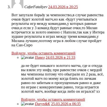
CafarFataliyev
24.03.2026 в 20:25
Вот запутали борьбу за чемпионство,в случае равенства
очков будет золотой матч,но как -будут учитываться
результаты игр между командами,у которых равные
очки,и если у 3 команд будут равные очки,то Милан
встречается за золото именно с Наполи,так как у Интера
худшие результаты в играх между тремя командами,у
Милана лучшие,поэтому игра в любом случае пройдет
на Сан-Сиро
Войдите, чтобы оставить комментарий
Павел
24.03.2026 в 21:33
да не будет никакого золотого матча, где и откуда
вы взяли эту инфу, при равенстве очков с мердой
мы чемпионы потому что обыграли их 2 раза, всё,
золотой матч по моему когда блять по личкам
равно по забитым и пропущенным равно и даже
по играм с конкурентами равно, тогда играется
золотой матч, вообще когда либо он игрался? хз
Войдите, чтобы оставить комментарий
Daryn&K
25.03.2026 в 06:35