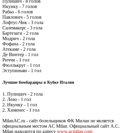
Пулишич - 8 голов
Нкунку - 7 голов
Рабьо - 6 голов
Павлович - 5 голов
Лофтус-Чик - 3 гола
Салемакерс - 3 гола
Бартезаги - 2 гола
Модрич - 2 гола
Фофана - 2 гола
Атекаме - 2 гола
Де Винтер - 1 гол
Риччи - 1 гол
Фюллькруг - 1 гол
Эступиньян - 1 гол
Лучшие бомбардиры в Кубке Италии
1. Пулишич - 2 гола
2. Леао - 1 гол
2. Нкунку - 1 гол
2. Хименес - 1 гол
MilanAC.ru - сайт болельщиков ФК Милан не является
официальным местом AC Milan. Официальный сайт A.C.
Milan находится по адресу
www.acmilan.com