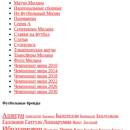
Матчи Милана
Национальные сборные
Не футбольный Милан
Примавера
Серия А
Соперники Милана
Ставки на футбол
Статьи
Суперлига
Товарищеские матчи
Трансферы Милана
Фото Милана
Чемпионат мира 2010
Чемпионат мира 2014
Чемпионат мира 2018
Чемпионат мира 2022
Чемпионат мира 2026
Чемпионат мира 2030
Футбольные бренды
Аллегри
Балотелли
Берлускони
Беннасер
Анчелотти
Аталанта
Галлиани
Гаттузо
Доннарумма
Жиру
Зеедорф
Ибрагимович
Интер
Кака
Индзаги
Кессье
Калабрия