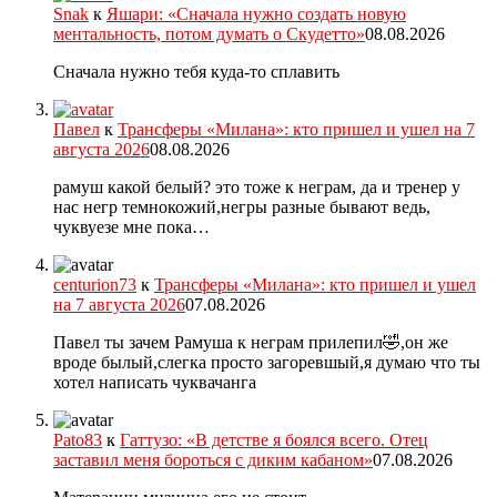
Snak
к
Яшари: «Сначала нужно создать новую
ментальность, потом думать о Скудетто»
08.08.2026
Сначала нужно тебя куда-то сплавить
Павел
к
Трансферы «Милана»: кто пришел и ушел на 7
августа 2026
08.08.2026
рамуш какой белый? это тоже к неграм, да и тренер у
нас негр темнокожий,негры разные бывают ведь,
чуквуезе мне пока…
centurion73
к
Трансферы «Милана»: кто пришел и ушел
на 7 августа 2026
07.08.2026
Павел ты зачем Рамуша к неграм прилепил🤣,он же
вроде былый,слегка просто загоревшый,я думаю что ты
хотел написать чуквачанга
Pato83
к
Гаттузо: «В детстве я боялся всего. Отец
заставил меня бороться с диким кабаном»
07.08.2026