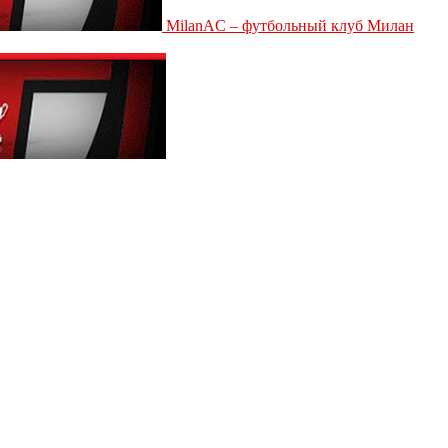
MilanAC – футбольный клуб Милан