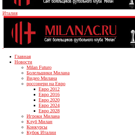
Италия
Главная
Новости
Milan Futuro
Болельщики Милана
Видео Милана
россонери на Евро
Евро 2012
Евро 2016
Евро 2020
Евро 2024
Евро 2028
Игроки Милана
Клуб Милан
Конкурсы
Кубок Италии