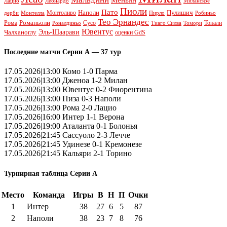
Леонардо
Лацио
Миланское
Пиоли
Пато
Наполи
Монтоливо
Пулишич
Монтелла
Пирло
дерби
Робиньо
Тео Эрнандес
Рома
Романьоли
Сусо
Тонали
Роналдиньо
Тиаго Силва
Томори
Ювентус
Эль-Шаарави
Чалханоглу
оценки GdS
Последние матчи Серии А — 37 тур
17.05.2026|13:00 Комо 1-0 Парма
17.05.2026|13:00 Дженоа 1-2 Милан
17.05.2026|13:00 Ювентус 0-2 Фиорентина
17.05.2026|13:00 Пиза 0-3 Наполи
17.05.2026|13:00 Рома 2-0 Лацио
17.05.2026|16:00 Интер 1-1 Верона
17.05.2026|19:00 Аталанта 0-1 Болонья
17.05.2026|21:45 Сассуоло 2-3 Лечче
17.05.2026|21:45 Удинезе 0-1 Кремонезе
17.05.2026|21:45 Кальяри 2-1 Торино
Турнирная таблица Серии А
Место
Команда
Игры
В
Н
П
Очки
1
Интер
38
27
6
5
87
2
Наполи
38
23
7
8
76