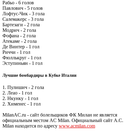
Рабьо - 6 голов
Павлович - 5 голов
Лофтус-Чик - 3 гола
Салемакерс - 3 гола
Бартезаги - 2 гола
Модрич - 2 гола
Фофана - 2 гола
Атекаме - 2 гола
Де Винтер - 1 гол
Риччи - 1 гол
Фюллькруг - 1 гол
Эступиньян - 1 гол
Лучшие бомбардиры в Кубке Италии
1. Пулишич - 2 гола
2. Леао - 1 гол
2. Нкунку - 1 гол
2. Хименес - 1 гол
MilanAC.ru - сайт болельщиков ФК Милан не является
официальным местом AC Milan. Официальный сайт A.C.
Milan находится по адресу
www.acmilan.com