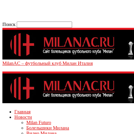
Поиск
MilanAC – футбольный клуб Милан Италия
Главная
Новости
Milan Futuro
Болельщики Милана
Видео Милана