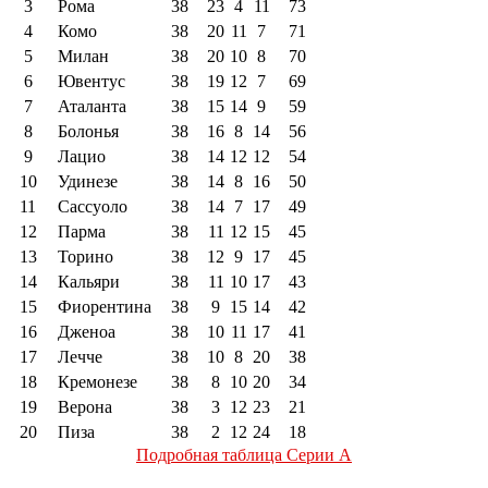
3
Рома
38
23
4
11
73
4
Комо
38
20
11
7
71
5
Милан
38
20
10
8
70
6
Ювентус
38
19
12
7
69
7
Аталанта
38
15
14
9
59
8
Болонья
38
16
8
14
56
9
Лацио
38
14
12
12
54
10
Удинезе
38
14
8
16
50
11
Сассуоло
38
14
7
17
49
12
Парма
38
11
12
15
45
13
Торино
38
12
9
17
45
14
Кальяри
38
11
10
17
43
15
Фиорентина
38
9
15
14
42
16
Дженоа
38
10
11
17
41
17
Лечче
38
10
8
20
38
18
Кремонезе
38
8
10
20
34
19
Верона
38
3
12
23
21
20
Пиза
38
2
12
24
18
Подробная таблица Серии А