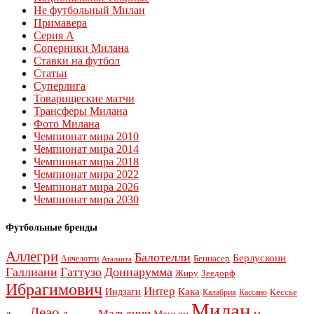
Не футбольный Милан
Примавера
Серия А
Соперники Милана
Ставки на футбол
Статьи
Суперлига
Товарищеские матчи
Трансферы Милана
Фото Милана
Чемпионат мира 2010
Чемпионат мира 2014
Чемпионат мира 2018
Чемпионат мира 2022
Чемпионат мира 2026
Чемпионат мира 2030
Футбольные бренды
Аллегри
Балотелли
Берлускони
Беннасер
Анчелотти
Аталанта
Галлиани
Гаттузо
Доннарумма
Жиру
Зеедорф
Ибрагимович
Интер
Кака
Индзаги
Кессье
Калабрия
Кассано
Милан
Леао
Мальдини
Меньян