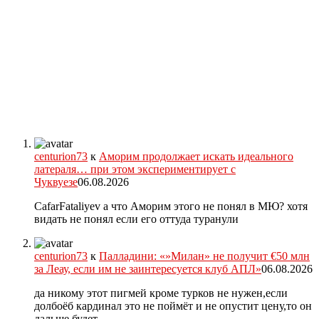
centurion73
к
Аморим продолжает искать идеального
латераля… при этом экспериментирует с
Чуквуезе
06.08.2026
CafarFataliyev а что Аморим этого не понял в МЮ? хотя
видать не понял если его оттуда туранули
centurion73
к
Палладини: «»Милан» не получит €50 млн
за Леау, если им не заинтересуется клуб АПЛ»
06.08.2026
да никому этот пигмей кроме турков не нужен,если
долбоёб кардинал это не поймёт и не опустит цену,то он
дальше будет…