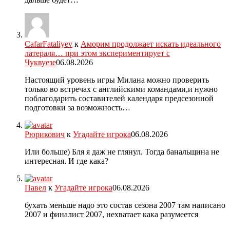
CafarFataliyev
к
Аморим продолжает искать идеального
латераля… при этом экспериментирует с
Чуквуезе
06.08.2026
Настоящий уровень игры Милана можно проверить
только во встречах с английскими командами,и нужно
поблагодарить составителей календаря предсезонной
подготовки за возможность…
Рюрикович
к
Угадайте игрока
06.08.2026
Или больше) Бля я даж не глянул. Тогда банальщина не
интересная. И где кака?
Павел
к
Угадайте игрока
06.08.2026
бухать меньше надо это состав сезона 2007 там написано
2007 и финалист 2007, нехватает кака разумеется