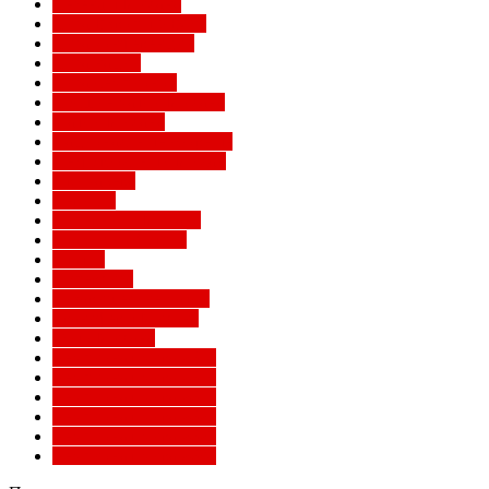
Легенды Милана
Лига Европы УЕФА
Лига конференций
Лига наций
Лига чемпионов
Лучшие матчи Милана
Матчи Милана
Национальные сборные
Не футбольный Милан
Примавера
Серия А
Соперники Милана
Ставки на футбол
Статьи
Суперлига
Товарищеские матчи
Трансферы Милана
Фото Милана
Чемпионат мира 2010
Чемпионат мира 2014
Чемпионат мира 2018
Чемпионат мира 2022
Чемпионат мира 2026
Чемпионат мира 2030