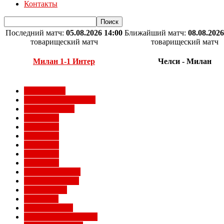
Контакты
Последний матч:
05.08.2026 14:00
Ближайший матч:
08.08.2026
товарищеский матч
товарищеский матч
Милан 1-1 Интер
Челси - Милан
Milan Futuro
Болельщики Милана
Видео Милана
Евро 2012
Евро 2016
Евро 2020
Евро 2024
Евро 2028
Евро 2032
Женский Милан
Игроки Милана
Клуб Милан
Конкурсы
Кубок Италии
Кубок Конфедераций