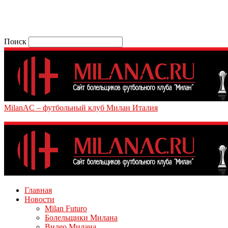
Поиск
MilanAC – футбольный клуб Милан Италия
Главная
Новости
Milan Futuro
Болельщики Милана
Видео Милана