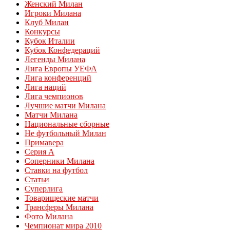
Женский Милан
Игроки Милана
Клуб Милан
Конкурсы
Кубок Италии
Кубок Конфедераций
Легенды Милана
Лига Европы УЕФА
Лига конференций
Лига наций
Лига чемпионов
Лучшие матчи Милана
Матчи Милана
Национальные сборные
Не футбольный Милан
Примавера
Серия А
Соперники Милана
Ставки на футбол
Статьи
Суперлига
Товарищеские матчи
Трансферы Милана
Фото Милана
Чемпионат мира 2010