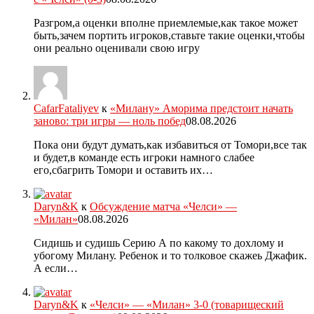
Разгром,а оценки вполне приемлемые,как такое может
быть,зачем портить игроков,ставьте такие оценки,чтобы
они реально оценивали свою игру
CafarFataliyev
к
«Милану» Аморима предстоит начать
заново: три игры — ноль побед
08.08.2026
Пока они будут думать,как избавиться от Томори,все так
и будет,в команде есть игроки намного слабее
его,сбагрить Томори и оставить их…
Daryn&K
к
Обсуждение матча «Челси» —
«Милан»
08.08.2026
Сидишь и судишь Серию А по какому то дохлому и
убогому Милану. Ребенок и то толковое скажеь Джафик.
А если…
Daryn&K
к
«Челси» — «Милан» 3-0 (товарищеский