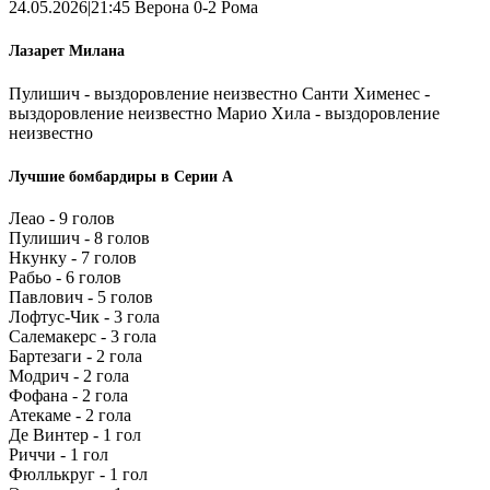
24.05.2026|21:45 Верона 0-2 Рома
Лазарет Милана
Пулишич - выздоровление неизвестно Санти Хименес -
выздоровление неизвестно Марио Хила - выздоровление
неизвестно
Лучшие бомбардиры в Серии А
Леао - 9 голов
Пулишич - 8 голов
Нкунку - 7 голов
Рабьо - 6 голов
Павлович - 5 голов
Лофтус-Чик - 3 гола
Салемакерс - 3 гола
Бартезаги - 2 гола
Модрич - 2 гола
Фофана - 2 гола
Атекаме - 2 гола
Де Винтер - 1 гол
Риччи - 1 гол
Фюллькруг - 1 гол