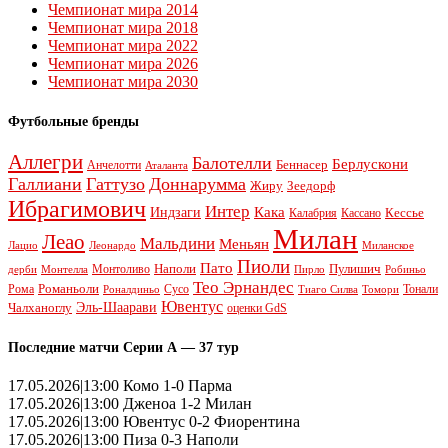
Чемпионат мира 2014
Чемпионат мира 2018
Чемпионат мира 2022
Чемпионат мира 2026
Чемпионат мира 2030
Футбольные бренды
Аллегри
Балотелли
Берлускони
Беннасер
Анчелотти
Аталанта
Галлиани
Гаттузо
Доннарумма
Жиру
Зеедорф
Ибрагимович
Интер
Кака
Индзаги
Кессье
Калабрия
Кассано
Милан
Леао
Мальдини
Меньян
Леонардо
Лацио
Миланское
Пиоли
Пато
Наполи
Монтоливо
Пулишич
Монтелла
Пирло
дерби
Робиньо
Тео Эрнандес
Рома
Романьоли
Сусо
Тонали
Роналдиньо
Тиаго Силва
Томори
Ювентус
Эль-Шаарави
Чалханоглу
оценки GdS
Последние матчи Серии А — 37 тур
17.05.2026|13:00 Комо 1-0 Парма
17.05.2026|13:00 Дженоа 1-2 Милан
17.05.2026|13:00 Ювентус 0-2 Фиорентина
17.05.2026|13:00 Пиза 0-3 Наполи