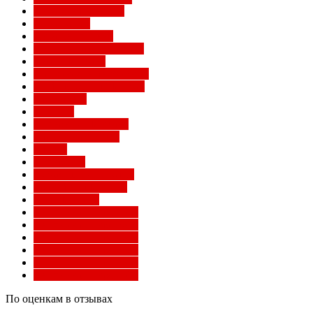
Лига конференций
Лига наций
Лига чемпионов
Лучшие матчи Милана
Матчи Милана
Национальные сборные
Не футбольный Милан
Примавера
Серия А
Соперники Милана
Ставки на футбол
Статьи
Суперлига
Товарищеские матчи
Трансферы Милана
Фото Милана
Чемпионат мира 2010
Чемпионат мира 2014
Чемпионат мира 2018
Чемпионат мира 2022
Чемпионат мира 2026
Чемпионат мира 2030
По оценкам в отзывах