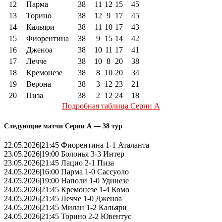
12
Парма
38
11
12
15
45
13
Торино
38
12
9
17
45
14
Кальяри
38
11
10
17
43
15
Фиорентина
38
9
15
14
42
16
Дженоа
38
10
11
17
41
17
Лечче
38
10
8
20
38
18
Кремонезе
38
8
10
20
34
19
Верона
38
3
12
23
21
20
Пиза
38
2
12
24
18
Подробная таблица Серии А
Следующие матчи Серии А — 38 тур
22.05.2026|21:45 Фиорентина 1-1 Аталанта
23.05.2026|19:00 Болонья 3-3 Интер
23.05.2026|21:45 Лацио 2-1 Пиза
24.05.2026|16:00 Парма 1-0 Сассуоло
24.05.2026|19:00 Наполи 1-0 Удинезе
24.05.2026|21:45 Кремонезе 1-4 Комо
24.05.2026|21:45 Лечче 1-0 Дженоа
24.05.2026|21:45 Милан 1-2 Кальяри
24.05.2026|21:45 Торино 2-2 Ювентус