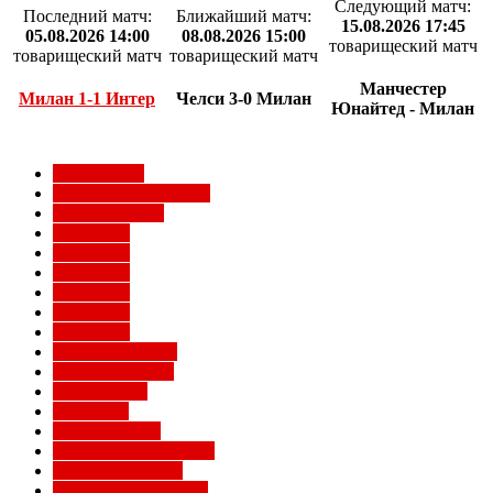
Следующий матч:
Последний матч:
Ближайший матч:
15.08.2026 17:45
05.08.2026 14:00
08.08.2026 15:00
товарищеский матч
товарищеский матч
товарищеский матч
Манчестер
Милан 1-1 Интер
Челси 3-0 Милан
Юнайтед - Милан
Milan Futuro
Болельщики Милана
Видео Милана
Евро 2012
Евро 2016
Евро 2020
Евро 2024
Евро 2028
Евро 2032
Женский Милан
Игроки Милана
Клуб Милан
Конкурсы
Кубок Италии
Кубок Конфедераций
Легенды Милана
Лига Европы УЕФА