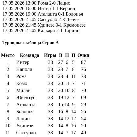
17.05.2026|13:00 Рома 2-0 Лацио
17.05.2026|16:00 Интер 1-1 Верона
17.05.2026|19:00 Аталанта 0-1 Болонья
17.05.2026|21:45 Сассуоло 2-3 Лечче
17.05.2026|21:45 Удинезе 0-1 Кремонезе
17.05.2026|21:45 Кальяри 2-1 Торино
Турнирная таблица Серии А
Место
Команда
Игры
В
Н
П
Очки
1
Интер
38
27
6
5
87
2
Наполи
38
23
7
8
76
3
Рома
38
23
4
11
73
4
Комо
38
20
11
7
71
5
Милан
38
20
10
8
70
6
Ювентус
38
19
12
7
69
7
Аталанта
38
15
14
9
59
8
Болонья
38
16
8
14
56
9
Лацио
38
14
12
12
54
10
Удинезе
38
14
8
16
50
11
Сассуоло
38
14
7
17
49