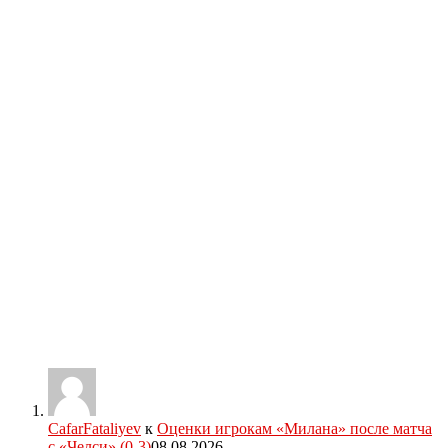
CafarFataliyev
к
Оценки игрокам «Милана» после матча
с «Челси» (0-3)
08.08.2026