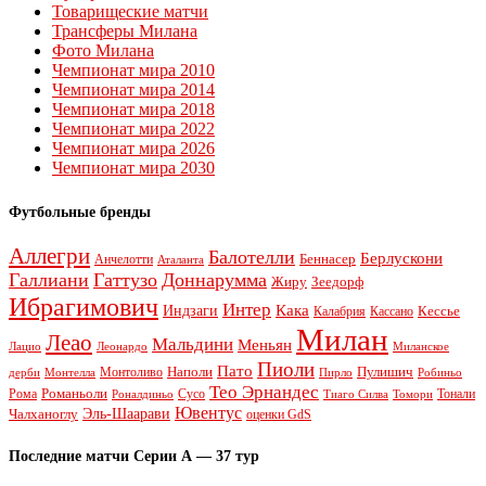
Товарищеские матчи
Трансферы Милана
Фото Милана
Чемпионат мира 2010
Чемпионат мира 2014
Чемпионат мира 2018
Чемпионат мира 2022
Чемпионат мира 2026
Чемпионат мира 2030
Футбольные бренды
Аллегри
Балотелли
Берлускони
Беннасер
Анчелотти
Аталанта
Галлиани
Гаттузо
Доннарумма
Жиру
Зеедорф
Ибрагимович
Интер
Кака
Индзаги
Кессье
Калабрия
Кассано
Милан
Леао
Мальдини
Меньян
Леонардо
Лацио
Миланское
Пиоли
Пато
Наполи
Монтоливо
Пулишич
Монтелла
Пирло
дерби
Робиньо
Тео Эрнандес
Рома
Романьоли
Сусо
Тонали
Роналдиньо
Тиаго Силва
Томори
Ювентус
Эль-Шаарави
Чалханоглу
оценки GdS
Последние матчи Серии А — 37 тур