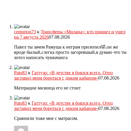
centurion73
к
Трансферы «Милана»: кто пришел и ушел
на 7 августа 2026
07.08.2026
Павел ты зачем Рамуша к неграм прилепил🤣,он же
вроде былый,слегка просто загоревшый,я думаю что ты
хотел написать чуквачанга
Pato83
к
Гаттузо: «В детстве я боялся всего. Отец
заставил меня бороться с диким кабаном»
07.08.2026
Матерации мизинца его не стоит
Pato83
к
Гаттузо: «В детстве я боялся всего. Отец
заставил меня бороться с диким кабаном»
07.08.2026
Сравнили тоже мне с матрасом.