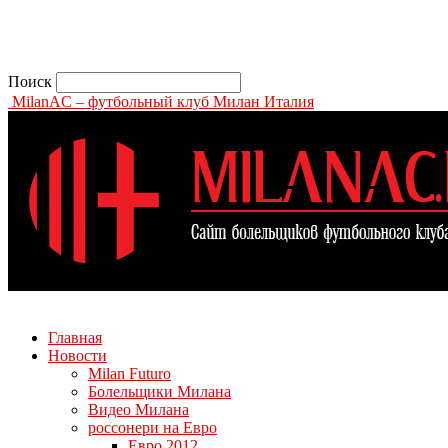
Поиск
MilanAC – футбольный клуб Милан Италия
Главная
Новости
Milan Futuro
Болельщики Милана
Видео Милана
россонери на Евро
Евро 2012