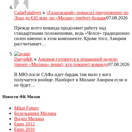
CafarFataliyev
к
«Галатасарай» повысил предложение по
Леао до €45 млн, но «Милан» требует больше
07.08.2026
Прежде всего команда продолжит работу над
стандартными положениями, ведь «Челси» традиционно
силен именно в этом компоненте. Кроме того, Аморим
рассчитывает…
Daryn&K
к
Аморим готовится к решающей неделе:
тренер «Милана» решит, кто покинет команду
07.08.2026
В МЮ после САФа идет бардак там мало у кого
получается вообще. Наоборот в Милане Аморим если и
не будет…
Новости ФК Милан
Milan Futuro
Болельщики Милана
Видео Милана
Евро 2012
Евро 2016