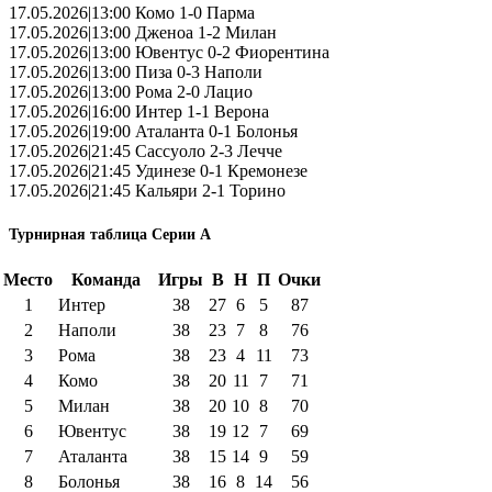
17.05.2026|13:00 Комо 1-0 Парма
17.05.2026|13:00 Дженоа 1-2 Милан
17.05.2026|13:00 Ювентус 0-2 Фиорентина
17.05.2026|13:00 Пиза 0-3 Наполи
17.05.2026|13:00 Рома 2-0 Лацио
17.05.2026|16:00 Интер 1-1 Верона
17.05.2026|19:00 Аталанта 0-1 Болонья
17.05.2026|21:45 Сассуоло 2-3 Лечче
17.05.2026|21:45 Удинезе 0-1 Кремонезе
17.05.2026|21:45 Кальяри 2-1 Торино
Турнирная таблица Серии А
Место
Команда
Игры
В
Н
П
Очки
1
Интер
38
27
6
5
87
2
Наполи
38
23
7
8
76
3
Рома
38
23
4
11
73
4
Комо
38
20
11
7
71
5
Милан
38
20
10
8
70
6
Ювентус
38
19
12
7
69
7
Аталанта
38
15
14
9
59
8
Болонья
38
16
8
14
56