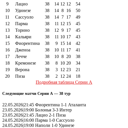
9
Лацио
38
14
12
12
54
10
Удинезе
38
14
8
16
50
11
Сассуоло
38
14
7
17
49
12
Парма
38
11
12
15
45
13
Торино
38
12
9
17
45
14
Кальяри
38
11
10
17
43
15
Фиорентина
38
9
15
14
42
16
Дженоа
38
10
11
17
41
17
Лечче
38
10
8
20
38
18
Кремонезе
38
8
10
20
34
19
Верона
38
3
12
23
21
20
Пиза
38
2
12
24
18
Подробная таблица Серии А
Следующие матчи Серии А — 38 тур
22.05.2026|21:45 Фиорентина 1-1 Аталанта
23.05.2026|19:00 Болонья 3-3 Интер
23.05.2026|21:45 Лацио 2-1 Пиза
24.05.2026|16:00 Парма 1-0 Сассуоло
24.05.2026|19:00 Наполи 1-0 Удинезе