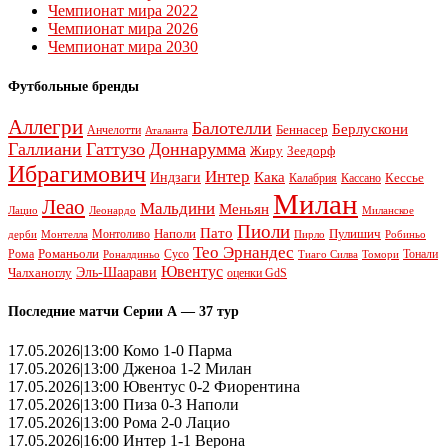
Чемпионат мира 2022
Чемпионат мира 2026
Чемпионат мира 2030
Футбольные бренды
Аллегри
Балотелли
Берлускони
Беннасер
Анчелотти
Аталанта
Галлиани
Гаттузо
Доннарумма
Жиру
Зеедорф
Ибрагимович
Интер
Кака
Индзаги
Кессье
Калабрия
Кассано
Милан
Леао
Мальдини
Меньян
Леонардо
Лацио
Миланское
Пиоли
Пато
Наполи
Монтоливо
Пулишич
Монтелла
Пирло
дерби
Робиньо
Тео Эрнандес
Рома
Романьоли
Сусо
Тонали
Роналдиньо
Тиаго Силва
Томори
Ювентус
Эль-Шаарави
Чалханоглу
оценки GdS
Последние матчи Серии А — 37 тур
17.05.2026|13:00 Комо 1-0 Парма
17.05.2026|13:00 Дженоа 1-2 Милан
17.05.2026|13:00 Ювентус 0-2 Фиорентина
17.05.2026|13:00 Пиза 0-3 Наполи
17.05.2026|13:00 Рома 2-0 Лацио
17.05.2026|16:00 Интер 1-1 Верона