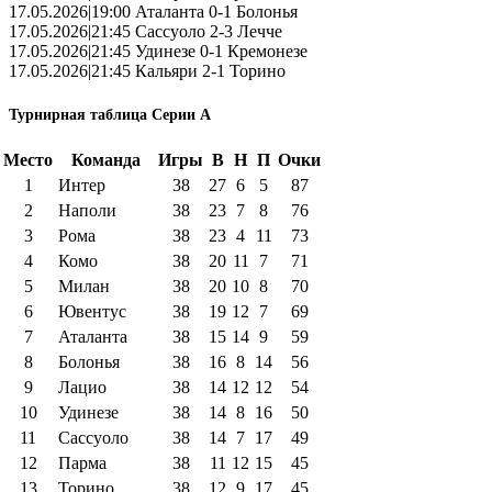
17.05.2026|19:00 Аталанта 0-1 Болонья
17.05.2026|21:45 Сассуоло 2-3 Лечче
17.05.2026|21:45 Удинезе 0-1 Кремонезе
17.05.2026|21:45 Кальяри 2-1 Торино
Турнирная таблица Серии А
Место
Команда
Игры
В
Н
П
Очки
1
Интер
38
27
6
5
87
2
Наполи
38
23
7
8
76
3
Рома
38
23
4
11
73
4
Комо
38
20
11
7
71
5
Милан
38
20
10
8
70
6
Ювентус
38
19
12
7
69
7
Аталанта
38
15
14
9
59
8
Болонья
38
16
8
14
56
9
Лацио
38
14
12
12
54
10
Удинезе
38
14
8
16
50
11
Сассуоло
38
14
7
17
49
12
Парма
38
11
12
15
45
13
Торино
38
12
9
17
45