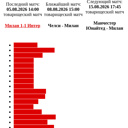
Следующий матч:
Последний матч:
Ближайший матч:
15.08.2026 17:45
05.08.2026 14:00
08.08.2026 15:00
товарищеский матч
товарищеский матч
товарищеский матч
Манчестер
Милан 1-1 Интер
Челси - Милан
Юнайтед - Милан
Milan Futuro
Болельщики Милана
Видео Милана
Евро 2012
Евро 2016
Евро 2020
Евро 2024
Евро 2028
Евро 2032
Женский Милан
Игроки Милана
Клуб Милан
Конкурсы
Кубок Италии
Кубок Конфедераций
Легенды Милана
Лига Европы УЕФА