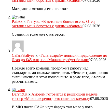
заставил меня бороться с диким кабаном»
07.08.2026
Матерации мизинца его не стоит
Pato83
к
Гаттузо: «В детстве я боялся всего. Отец
заставил меня бороться с диким кабаном»
07.08.2026
Сравнили тоже мне с матрасом.
CafarFataliyev
к
«Галатасарай» повысил предложение по
Леао до €45 млн, но «Милан» требует больше
07.08.2026
Прежде всего команда продолжит работу над
стандартными положениями, ведь «Челси» традиционно
силен именно в этом компоненте. Кроме того, Аморим
рассчитывает…
Daryn&K
к
Аморим готовится к решающей неделе:
тренер «Милана» решит, кто покинет команду
07.08.2026
В МЮ после САФа идет бардак там мало у кого