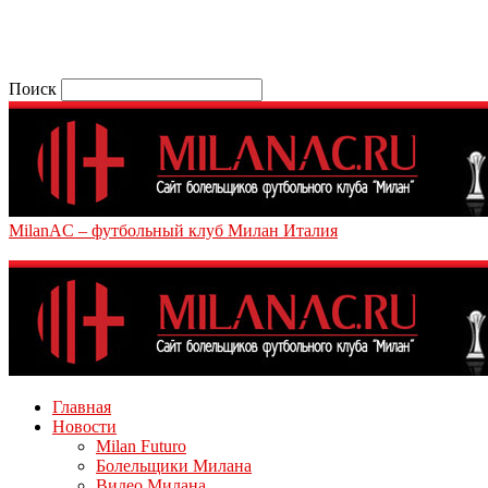
Поиск
MilanAC – футбольный клуб Милан Италия
Главная
Новости
Milan Futuro
Болельщики Милана
Видео Милана