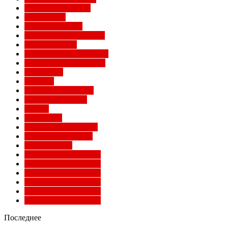
Лига конференций
Лига наций
Лига чемпионов
Лучшие матчи Милана
Матчи Милана
Национальные сборные
Не футбольный Милан
Примавера
Серия А
Соперники Милана
Ставки на футбол
Статьи
Суперлига
Товарищеские матчи
Трансферы Милана
Фото Милана
Чемпионат мира 2010
Чемпионат мира 2014
Чемпионат мира 2018
Чемпионат мира 2022
Чемпионат мира 2026
Чемпионат мира 2030
Последнее