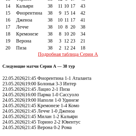
14
Кальяри
38
11
10
17
43
15
Фиорентина
38
9
15
14
42
16
Дженоа
38
10
11
17
41
17
Лечче
38
10
8
20
38
18
Кремонезе
38
8
10
20
34
19
Верона
38
3
12
23
21
20
Пиза
38
2
12
24
18
Подробная таблица Серии А
Следующие матчи Серии А — 38 тур
22.05.2026|21:45 Фиорентина 1-1 Аталанта
23.05.2026|19:00 Болонья 3-3 Интер
23.05.2026|21:45 Лацио 2-1 Пиза
24.05.2026|16:00 Парма 1-0 Сассуоло
24.05.2026|19:00 Наполи 1-0 Удинезе
24.05.2026|21:45 Кремонезе 1-4 Комо
24.05.2026|21:45 Лечче 1-0 Дженоа
24.05.2026|21:45 Милан 1-2 Кальяри
24.05.2026|21:45 Торино 2-2 Ювентус
24.05.2026|21:45 Верона 0-2 Рома