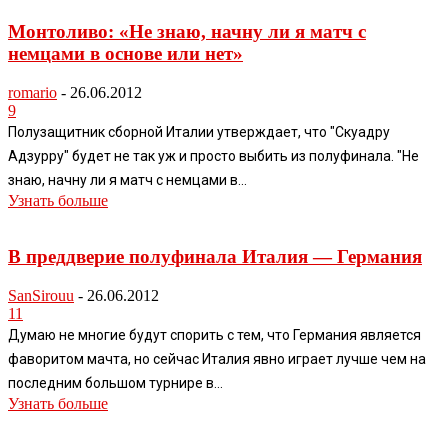
Монтоливо: «Не знаю, начну ли я матч с
немцами в основе или нет»
romario
-
26.06.2012
9
Полузащитник сборной Италии утверждает, что "Скуадру
Адзурру" будет не так уж и просто выбить из полуфинала. "Не
знаю, начну ли я матч с немцами в...
Узнать больше
В преддверие полуфинала Италия — Германия
SanSirouu
-
26.06.2012
11
Думаю не многие будут спорить с тем, что Германия является
фаворитом мачта, но сейчас Италия явно играет лучше чем на
последним большом турнире в...
Узнать больше