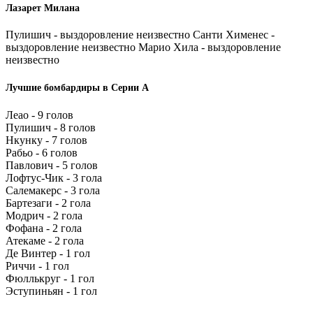
Лазарет Милана
Пулишич - выздоровление неизвестно Санти Хименес -
выздоровление неизвестно Марио Хила - выздоровление
неизвестно
Лучшие бомбардиры в Серии А
Леао - 9 голов
Пулишич - 8 голов
Нкунку - 7 голов
Рабьо - 6 голов
Павлович - 5 голов
Лофтус-Чик - 3 гола
Салемакерс - 3 гола
Бартезаги - 2 гола
Модрич - 2 гола
Фофана - 2 гола
Атекаме - 2 гола
Де Винтер - 1 гол
Риччи - 1 гол
Фюллькруг - 1 гол
Эступиньян - 1 гол