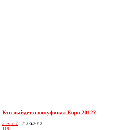
Кто выйдет в полуфинал Евро 2012?
alex_rs7
-
21.06.2012
118