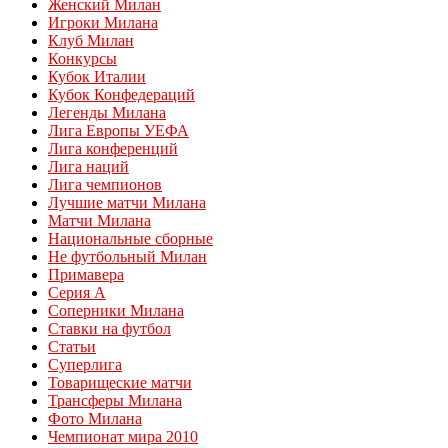
Женский Милан
Игроки Милана
Клуб Милан
Конкурсы
Кубок Италии
Кубок Конфедераций
Легенды Милана
Лига Европы УЕФА
Лига конференций
Лига наций
Лига чемпионов
Лучшие матчи Милана
Матчи Милана
Национальные сборные
Не футбольный Милан
Примавера
Серия А
Соперники Милана
Ставки на футбол
Статьи
Суперлига
Товарищеские матчи
Трансферы Милана
Фото Милана
Чемпионат мира 2010