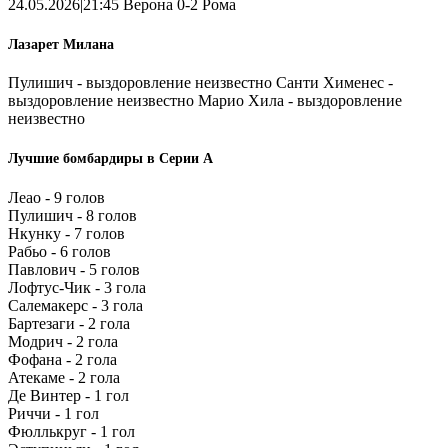
24.05.2026|21:45 Верона 0-2 Рома
Лазарет Милана
Пулишич - выздоровление неизвестно Санти Хименес -
выздоровление неизвестно Марио Хила - выздоровление
неизвестно
Лучшие бомбардиры в Серии А
Леао - 9 голов
Пулишич - 8 голов
Нкунку - 7 голов
Рабьо - 6 голов
Павлович - 5 голов
Лофтус-Чик - 3 гола
Салемакерс - 3 гола
Бартезаги - 2 гола
Модрич - 2 гола
Фофана - 2 гола
Атекаме - 2 гола
Де Винтер - 1 гол
Риччи - 1 гол
Фюллькруг - 1 гол