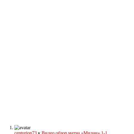
centurion73
к
Видео обзор матча «Милан» 1-1