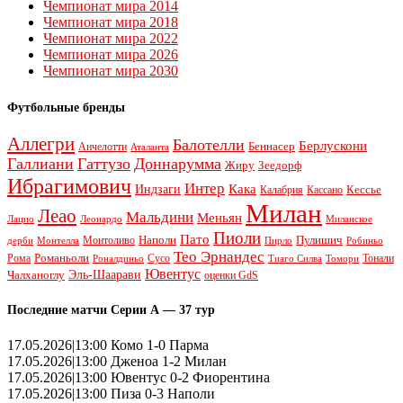
Чемпионат мира 2014
Чемпионат мира 2018
Чемпионат мира 2022
Чемпионат мира 2026
Чемпионат мира 2030
Футбольные бренды
Аллегри
Балотелли
Берлускони
Беннасер
Анчелотти
Аталанта
Галлиани
Гаттузо
Доннарумма
Жиру
Зеедорф
Ибрагимович
Интер
Кака
Индзаги
Кессье
Калабрия
Кассано
Милан
Леао
Мальдини
Меньян
Леонардо
Лацио
Миланское
Пиоли
Пато
Наполи
Монтоливо
Пулишич
Монтелла
Пирло
дерби
Робиньо
Тео Эрнандес
Рома
Романьоли
Сусо
Тонали
Роналдиньо
Тиаго Силва
Томори
Ювентус
Эль-Шаарави
Чалханоглу
оценки GdS
Последние матчи Серии А — 37 тур
17.05.2026|13:00 Комо 1-0 Парма
17.05.2026|13:00 Дженоа 1-2 Милан
17.05.2026|13:00 Ювентус 0-2 Фиорентина
17.05.2026|13:00 Пиза 0-3 Наполи