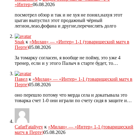
«Интер»
06.08.2026
посмотрел обзор и так и не хуя не понял,нахуя этот
цыган выпустил этот продажный чёрный
легион,леао,фофана и другие,перечислять долго
Snak
к
«Милан» — «Интер» 1-1 (товарищеский матч в
Перте)
05.08.2026
За томарку согласен, я вообще не пойму, это уже 4
тренер, если и у этого Палыч в старте будет, то…
Павел
к
«Милан» — «Интер» 1-1 (товарищеский матч в
Перте)
05.08.2026
оно перешло потому что мерда села и докатывала это
товарка счет 1-0 они играли по счету сидя в защите и…
CafarFataliyev
к
«Милан» — «Интер» 1-1 (товарищеский
матч в Перте)
05.08.2026