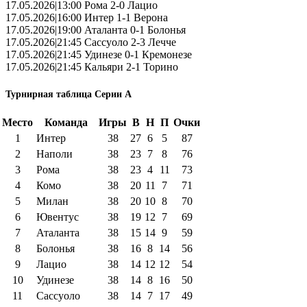
17.05.2026|13:00 Рома 2-0 Лацио
17.05.2026|16:00 Интер 1-1 Верона
17.05.2026|19:00 Аталанта 0-1 Болонья
17.05.2026|21:45 Сассуоло 2-3 Лечче
17.05.2026|21:45 Удинезе 0-1 Кремонезе
17.05.2026|21:45 Кальяри 2-1 Торино
Турнирная таблица Серии А
Место
Команда
Игры
В
Н
П
Очки
1
Интер
38
27
6
5
87
2
Наполи
38
23
7
8
76
3
Рома
38
23
4
11
73
4
Комо
38
20
11
7
71
5
Милан
38
20
10
8
70
6
Ювентус
38
19
12
7
69
7
Аталанта
38
15
14
9
59
8
Болонья
38
16
8
14
56
9
Лацио
38
14
12
12
54
10
Удинезе
38
14
8
16
50
11
Сассуоло
38
14
7
17
49