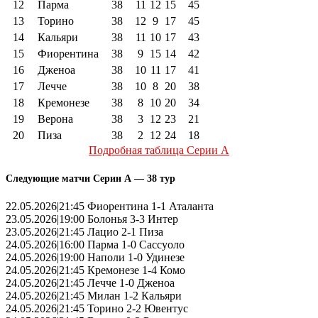
12
Парма
38
11
12
15
45
13
Торино
38
12
9
17
45
14
Кальяри
38
11
10
17
43
15
Фиорентина
38
9
15
14
42
16
Дженоа
38
10
11
17
41
17
Лечче
38
10
8
20
38
18
Кремонезе
38
8
10
20
34
19
Верона
38
3
12
23
21
20
Пиза
38
2
12
24
18
Подробная таблица Серии А
Следующие матчи Серии А — 38 тур
22.05.2026|21:45 Фиорентина 1-1 Аталанта
23.05.2026|19:00 Болонья 3-3 Интер
23.05.2026|21:45 Лацио 2-1 Пиза
24.05.2026|16:00 Парма 1-0 Сассуоло
24.05.2026|19:00 Наполи 1-0 Удинезе
24.05.2026|21:45 Кремонезе 1-4 Комо
24.05.2026|21:45 Лечче 1-0 Дженоа
24.05.2026|21:45 Милан 1-2 Кальяри
24.05.2026|21:45 Торино 2-2 Ювентус