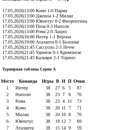
17.05.2026|13:00 Комо 1-0 Парма
17.05.2026|13:00 Дженоа 1-2 Милан
17.05.2026|13:00 Ювентус 0-2 Фиорентина
17.05.2026|13:00 Пиза 0-3 Наполи
17.05.2026|13:00 Рома 2-0 Лацио
17.05.2026|16:00 Интер 1-1 Верона
17.05.2026|19:00 Аталанта 0-1 Болонья
17.05.2026|21:45 Сассуоло 2-3 Лечче
17.05.2026|21:45 Удинезе 0-1 Кремонезе
17.05.2026|21:45 Кальяри 2-1 Торино
Турнирная таблица Серии А
Место
Команда
Игры
В
Н
П
Очки
1
Интер
38
27
6
5
87
2
Наполи
38
23
7
8
76
3
Рома
38
23
4
11
73
4
Комо
38
20
11
7
71
5
Милан
38
20
10
8
70
6
Ювентус
38
19
12
7
69
7
Аталанта
38
15
14
9
59