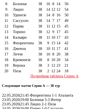
8
Болонья
38
16
8
14
56
9
Лацио
38
14
12
12
54
10
Удинезе
38
14
8
16
50
11
Сассуоло
38
14
7
17
49
12
Парма
38
11
12
15
45
13
Торино
38
12
9
17
45
14
Кальяри
38
11
10
17
43
15
Фиорентина
38
9
15
14
42
16
Дженоа
38
10
11
17
41
17
Лечче
38
10
8
20
38
18
Кремонезе
38
8
10
20
34
19
Верона
38
3
12
23
21
20
Пиза
38
2
12
24
18
Подробная таблица Серии А
Следующие матчи Серии А — 38 тур
22.05.2026|21:45 Фиорентина 1-1 Аталанта
23.05.2026|19:00 Болонья 3-3 Интер
23.05.2026|21:45 Лацио 2-1 Пиза
24.05.2026|16:00 Парма 1-0 Сассуоло