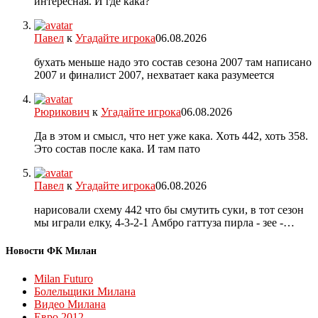
интересная. И где кака?
Павел
к
Угадайте игрока
06.08.2026
бухать меньше надо это состав сезона 2007 там написано
2007 и финалист 2007, нехватает кака разумеется
Рюрикович
к
Угадайте игрока
06.08.2026
Да в этом и смысл, что нет уже кака. Хоть 442, хоть 358.
Это состав после кака. И там пато
Павел
к
Угадайте игрока
06.08.2026
нарисовали схему 442 что бы смутить суки, в тот сезон
мы играли елку, 4-3-2-1 Амбро гаттуза пирла - зее -…
Новости ФК Милан
Milan Futuro
Болельщики Милана
Видео Милана
Евро 2012