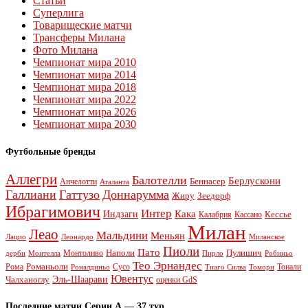
Статьи
Суперлига
Товарищеские матчи
Трансферы Милана
Фото Милана
Чемпионат мира 2010
Чемпионат мира 2014
Чемпионат мира 2018
Чемпионат мира 2022
Чемпионат мира 2026
Чемпионат мира 2030
Футбольные бренды
Аллегри
Балотелли
Берлускони
Беннасер
Анчелотти
Аталанта
Галлиани
Гаттузо
Доннарумма
Жиру
Зеедорф
Ибрагимович
Интер
Кака
Индзаги
Кессье
Калабрия
Кассано
Милан
Леао
Мальдини
Меньян
Леонардо
Лацио
Миланское
Пиоли
Пато
Наполи
Монтоливо
Пулишич
Монтелла
Пирло
дерби
Робиньо
Тео Эрнандес
Рома
Романьоли
Сусо
Тонали
Роналдиньо
Тиаго Силва
Томори
Ювентус
Эль-Шаарави
Чалханоглу
оценки GdS
Последние матчи Серии А — 37 тур