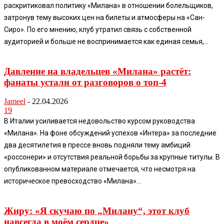
раскритиковал политику «Милана» в отношении болельщиков,
затронув тему высоких цен на билеты и атмосферы на «Сан-
Сиро». По его мнению, клуб утратил связь с собственной
аудиторией и больше не воспринимается как единая семья,...
Давление на владельцев «Милана» растёт:
фанаты устали от разговоров о топ-4
Jameel
-
22.04.2026
19
В Италии усиливается недовольство курсом руководства
«Милана». На фоне обсуждений успехов «Интера» за последние
два десятилетия в прессе вновь подняли тему амбиций
«россонери» и отсутствия реальной борьбы за крупные титулы. В
опубликованном материале отмечается, что несмотря на
историческое превосходство «Милана»...
Жиру: «Я скучаю по „Милану“, этот клуб
навсегда в моём сердце»