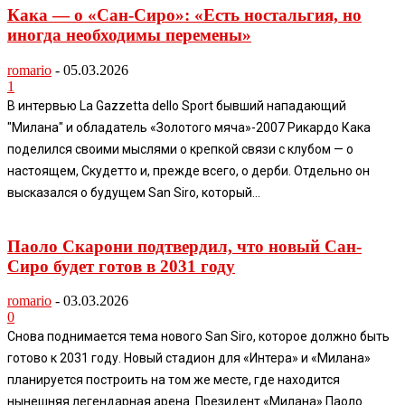
Кака — о «Сан-Сиро»: «Есть ностальгия, но
иногда необходимы перемены»
romario
-
05.03.2026
1
В интервью La Gazzetta dello Sport бывший нападающий
"Милана" и обладатель «Золотого мяча»-2007 Рикардо Кака
поделился своими мыслями о крепкой связи с клубом — о
настоящем, Скудетто и, прежде всего, о дерби. Отдельно он
высказался о будущем San Siro, который...
Паоло Скарони подтвердил, что новый Сан-
Сиро будет готов в 2031 году
romario
-
03.03.2026
0
Снова поднимается тема нового San Siro, которое должно быть
готово к 2031 году. Новый стадион для «Интера» и «Милана»
планируется построить на том же месте, где находится
нынешняя легендарная арена. Президент «Милана» Паоло