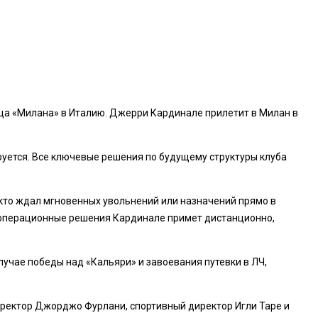
льца «Милана» в Италию. Джерри Кардинале прилетит в Милан в
уется. Все ключевые решения по будущему структуры клуба
, кто ждал мгновенных увольнений или назначений прямо в
е операционные решения Кардинале примет дистанционно,
учае победы над «Кальяри» и завоевания путевки в ЛЧ,
иректор Джорджо Фурлани, спортивный директор Игли Таре и