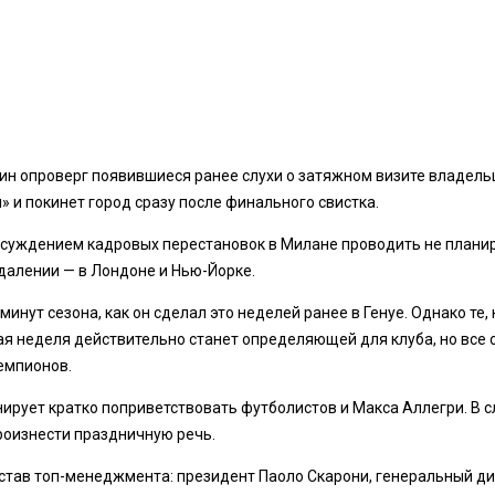
янкин опроверг появившиеся ранее слухи о затяжном визите владе
» и покинет город сразу после финального свистка.
бсуждением кадровых перестановок в Милане проводить не планир
далении — в Лондоне и Нью-Йорке.
инут сезона, как он сделал это неделей ранее в Генуе. Однако те
шая неделя действительно станет определяющей для клуба, но вс
чемпионов.
рует кратко поприветствовать футболистов и Макса Аллегри. В сл
роизнести праздничную речь.
остав топ-менеджмента: президент Паоло Скарони, генеральный д