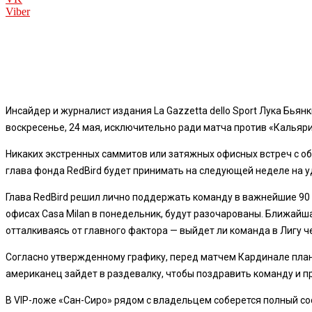
Viber
Инсайдер и журналист издания La Gazzetta dello Sport Лука Бь
воскресенье, 24 мая, исключительно ради матча против «Кальяри
Никаких экстренных саммитов или затяжных офисных встреч с о
глава фонда RedBird будет принимать на следующей неделе на у
Глава RedBird решил лично поддержать команду в важнейшие 90 м
офисах Casa Milan в понедельник, будут разочарованы. Ближай
отталкиваясь от главного фактора — выйдет ли команда в Лигу 
Согласно утвержденному графику, перед матчем Кардинале плани
американец зайдет в раздевалку, чтобы поздравить команду и п
В VIP-ложе «Сан-Сиро» рядом с владельцем соберется полный с