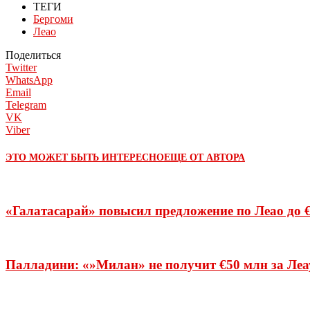
ТЕГИ
Бергоми
Леао
Поделиться
Twitter
WhatsApp
Email
Telegram
VK
Viber
ЭТО МОЖЕТ БЫТЬ ИНТЕРЕСНО
ЕЩЕ ОТ АВТОРА
«Галатасарай» повысил предложение по Леао до 
Палладини: «»Милан» не получит €50 млн за Леау