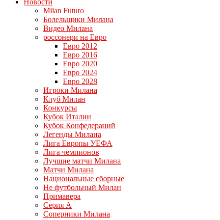
Новости
Milan Futuro
Болельщики Милана
Видео Милана
россонери на Евро
Евро 2012
Евро 2016
Евро 2020
Евро 2024
Евро 2028
Игроки Милана
Клуб Милан
Конкурсы
Кубок Италии
Кубок Конфедераций
Легенды Милана
Лига Европы УЕФА
Лига чемпионов
Лучшие матчи Милана
Матчи Милана
Национальные сборные
Не футбольный Милан
Примавера
Серия А
Соперники Милана