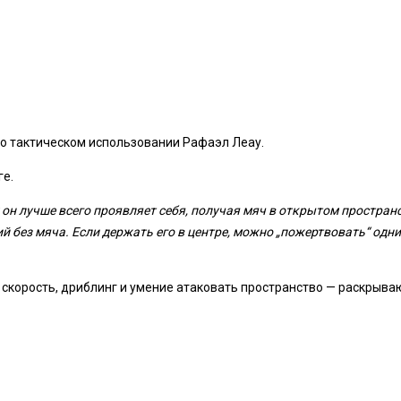
о тактическом использовании
Рафаэл Леау
.
ге.
он лучше всего проявляет себя, получая мяч в открытом пространст
 без мяча. Если держать его в центре, можно „пожертвовать“ одни
 скорость, дриблинг и умение атаковать пространство — раскрывают