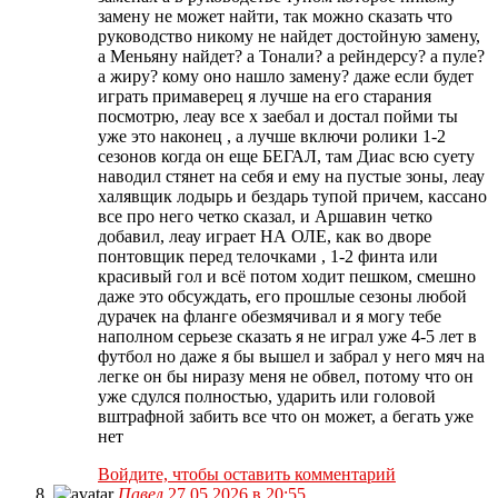
замену не может найти, так можно сказать что
руководство никому не найдет достойную замену,
а Меньяну найдет? а Тонали? а рейндерсу? а пуле?
а жиру? кому оно нашло замену? даже если будет
играть примаверец я лучше на его старания
посмотрю, леау все х заебал и достал пойми ты
уже это наконец , а лучше включи ролики 1-2
сезонов когда он еще БЕГАЛ, там Диас всю суету
наводил стянет на себя и ему на пустые зоны, леау
халявщик лодырь и бездарь тупой причем, кассано
все про него четко сказал, и Аршавин четко
добавил, леау играет НА ОЛЕ, как во дворе
понтовщик перед телочками , 1-2 финта или
красивый гол и всё потом ходит пешком, смешно
даже это обсуждать, его прошлые сезоны любой
дурачек на фланге обезмячивал и я могу тебе
наполном серьезе сказать я не играл уже 4-5 лет в
футбол но даже я бы вышел и забрал у него мяч на
легке он бы ниразу меня не обвел, потому что он
уже сдулся полностью, ударить или головой
вштрафной забить все что он может, а бегать уже
нет
Войдите, чтобы оставить комментарий
Павел
27.05.2026 в 20:55