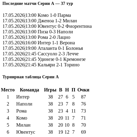
Последние матчи Серии А — 37 тур
17.05.2026|13:00 Комо 1-0 Парма
17.05.2026|13:00 Дженоа 1-2 Милан
17.05.2026|13:00 Ювентус 0-2 Фиорентина
17.05.2026|13:00 Пиза 0-3 Наполи
17.05.2026|13:00 Рома 2-0 Лацио
17.05.2026|16:00 Интер 1-1 Верона
17.05.2026|19:00 Аталанта 0-1 Болонья
17.05.2026|21:45 Сассуоло 2-3 Лечче
17.05.2026|21:45 Удинезе 0-1 Кремонезе
17.05.2026|21:45 Кальяри 2-1 Торино
Турнирная таблица Серии А
Место
Команда
Игры
В
Н
П
Очки
1
Интер
38
27
6
5
87
2
Наполи
38
23
7
8
76
3
Рома
38
23
4
11
73
4
Комо
38
20
11
7
71
5
Милан
38
20
10
8
70
6
Ювентус
38
19
12
7
69