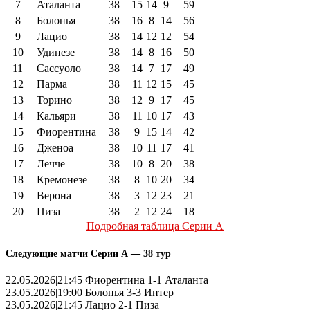
7
Аталанта
38
15
14
9
59
8
Болонья
38
16
8
14
56
9
Лацио
38
14
12
12
54
10
Удинезе
38
14
8
16
50
11
Сассуоло
38
14
7
17
49
12
Парма
38
11
12
15
45
13
Торино
38
12
9
17
45
14
Кальяри
38
11
10
17
43
15
Фиорентина
38
9
15
14
42
16
Дженоа
38
10
11
17
41
17
Лечче
38
10
8
20
38
18
Кремонезе
38
8
10
20
34
19
Верона
38
3
12
23
21
20
Пиза
38
2
12
24
18
Подробная таблица Серии А
Следующие матчи Серии А — 38 тур
22.05.2026|21:45 Фиорентина 1-1 Аталанта
23.05.2026|19:00 Болонья 3-3 Интер
23.05.2026|21:45 Лацио 2-1 Пиза