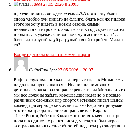
Павел
27.05.2026 в 20:03
ну хуяо понятно че ждет, схему 4-3-3 и что ему будет
снова удобно хуи пинать на фланге, блять как же пидора
этого не хочу видеть в новом сезоне, самый
ненавистный игрок милана, я его и в год скудетто хотел
продать… мудачье ленивое почему именно милан? да
блять иди другой клуб разрушай своей игрой че Милан
то?
Войдите, чтобы оставить комментарий
CafarFataliyev
27.05.2026 в 20:07
Рпфа заслуживал похвалы за первые годы в Милане,мы
не должны превращаться в Иванов,не помнящих
детства,а сколько раз он ранее решал игры Милана,и что
мы все должны забыть хорошее,еще недавно в превью
различных сложных игр спортс частенько писал-шансы
команд примерно равны,если только Рафа не придумает
что то экстраординарное,он раньше как Карлос
Тевес,Ронни,Роберто Баджо мог принять мяч в центре
поля и в одиночку решить исход матча,это был игрок
экстраординарных способностей,недаром руководство в