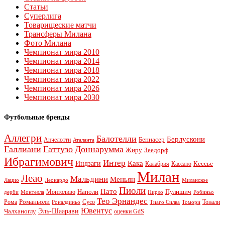
Статьи
Суперлига
Товарищеские матчи
Трансферы Милана
Фото Милана
Чемпионат мира 2010
Чемпионат мира 2014
Чемпионат мира 2018
Чемпионат мира 2022
Чемпионат мира 2026
Чемпионат мира 2030
Футбольные бренды
Аллегри
Балотелли
Берлускони
Беннасер
Анчелотти
Аталанта
Галлиани
Гаттузо
Доннарумма
Жиру
Зеедорф
Ибрагимович
Интер
Кака
Индзаги
Кессье
Калабрия
Кассано
Милан
Леао
Мальдини
Меньян
Леонардо
Лацио
Миланское
Пиоли
Пато
Наполи
Монтоливо
Пулишич
Монтелла
Пирло
дерби
Робиньо
Тео Эрнандес
Рома
Романьоли
Сусо
Тонали
Роналдиньо
Тиаго Силва
Томори
Ювентус
Эль-Шаарави
Чалханоглу
оценки GdS