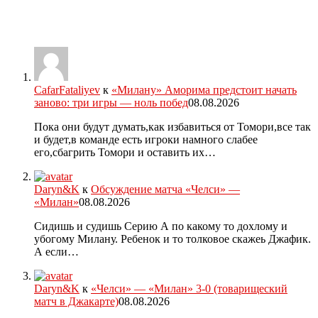
CafarFataliyev
к
«Милану» Аморима предстоит начать
заново: три игры — ноль побед
08.08.2026
Пока они будут думать,как избавиться от Томори,все так
и будет,в команде есть игроки намного слабее
его,сбагрить Томори и оставить их…
Daryn&K
к
Обсуждение матча «Челси» —
«Милан»
08.08.2026
Сидишь и судишь Серию А по какому то дохлому и
убогому Милану. Ребенок и то толковое скажеь Джафик.
А если…
Daryn&K
к
«Челси» — «Милан» 3-0 (товарищеский
матч в Джакарте)
08.08.2026