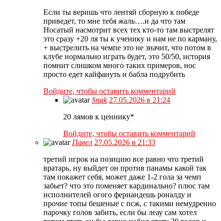
Если ты веришь что лентяй сборную к победе
приведет, то мне тебя жаль….и да что там
Носатый насмотрит всех тех кто-то там выстрелят
это сразу +20 ля ты к ученику и нам не по карману,
+ выстрелить на чемпе это не значит, что потом в
клубе нормально играть будет, это 50/50, история
помнит слишком много таких примеров, нос
просто едет кайфануть и бабла подрубить
Войдите, чтобы оставить комментарий
Snak
27.05.2026 в 21:24
20 лямов к ценнику*
Войдите, чтобы оставить комментарий
Павел
27.05.2026 в 21:33
третий игрок на позицию все равно что третий
вратарь, ну выйдет он против панамы какой так
там покажет себя, может даже 1-2 гола за чемп
забьет? что это поменяет кардинально? плюс там
исполнителей огого фернандешь роналду и
прочие топы бешеные с псж, с такими немудренно
парочку голов забить, если бы леау сам хотел