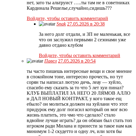
нет, зато ты альтруист …..ты там не в советниках
Кардинала Решелье,случайно,сидишь???
Войдите, чтобы оставить комментарий
Snak
27.05.2026 в 20:38
За него долг отдали, и ЗП не маленькая, все
что он заслужил первыми 2 сезонами уже
давно отдано клубом
Войдите, чтобы оставить комментарий
Павел
27.05.2026 в 20:54
ты часто пишешь интересные вещи и свое мнение
в спокойном тоне, интересно прочесть, но тут
сорян ты написал лютую дичь, леау — хуйло,
спасибо ему сказать за то что 5 лет хуи пинал?
КЛУБ ВЫПЛАТИЛ ЗА НЕГО 20 ЛЯМОВ АЛЛО
и ДАЛ НОВЫЙ КОНТРАКТ, у кого такое ещ
ебыло? он молиться должен на хуйлани что этот
придурок ему долг погасил который он мог всю
жизнь платить, это чмо что сделало? стало
вдвойне лучше играть? да он обязан был стать топ
игроком ради Милана и принести за такое нам как
минимум 1-2 скудетто и одну лч, или хотя бы