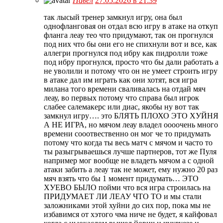
Павел
27.05.2026 в 21:39
так лысый тренер замкнул игру, она был
однофланговая он отдал всю игру в атаке на откуп
фланга леау тео что придумают, так он прогнулся
под них что бы они его не спихнули вот и все, как
аллегри прогнулся под ибру как пидролли тоже
под ибру прогнулся, просто что бы дали работать а
не уволили и потому что он не умеет строить игру
в атаке дал им играть как они хотят, вся игра
милана того времени сваливалась на отдай мяч
леау, во первых потому что справа был игрок
слабее салемакерс или диас, якобы ну вот так
замкнул игру…. это БЛЯТЬ ПЛОХО ЭТО ХУЙНЯ
А НЕ ИГРА, но мячом леау владел оооочень много
времени сооотвественно он мог че то придумать
потому что когда ты весь матч с мячом и часто то
ты разыгрываешься лучше партнеров, тот же Пуля
например мог вообще не владеть мячом а с одной
атаки забить а леау так не может, ему нужно 20 раз
мяч взять что бы 1 момент придумать… ЭТО
ХУЕВО БЫЛО пойми что вся игра строилась на
ПРИДУМАЕТ ЛИ ЛЕАУ ЧТО ТО и мы стали
заложниками этой хуйни до сих пор, пока мы не
избавимся от хэтого чма ниче не будет, я кайфовал