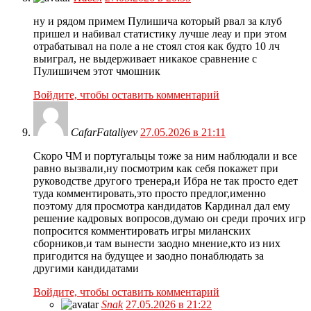
ну и рядом примем Пулишича который рвал за клуб
пришел и набивал статистику лучше леау и при этом
отрабатывал на поле а не стоял стоя как будто 10 лч
выиграл, не выдерживает никакое сравнение с
Пулишичем этот чмошник
Войдите, чтобы оставить комментарий
CafarFataliyev
27.05.2026 в 21:11
Скоро ЧМ и португальцы тоже за ним наблюдали и все
равно вызвали,ну посмотрим как себя покажет при
руководстве другого тренера,и Ибра не так просто едет
туда комментировать,это просто предлог,именно
поэтому для просмотра кандидатов Кардинал дал ему
решение кадровых вопросов,думаю он среди прочих игр
попросится комментировать игры миланских
сборников,и там вынести заодно мнение,кто из них
пригодится на будущее и заодно понаблюдать за
другими кандидатами
Войдите, чтобы оставить комментарий
Snak
27.05.2026 в 21:22