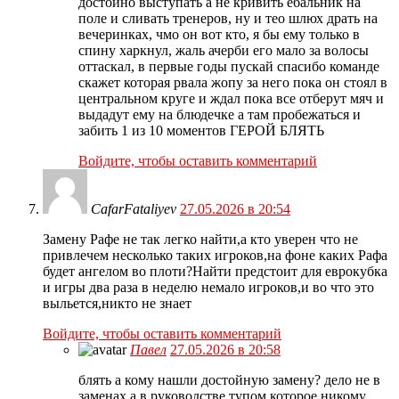
достойно выступать а не кривить ебальник на
поле и сливать тренеров, ну и тео шлюх драть на
вечеринках, чмо он вот кто, я бы ему только в
спину харкнул, жаль ачерби его мало за волосы
оттаскал, в первые годы пускай спасибо команде
скажет которая рвала жопу за него пока он стоял в
центральном круге и ждал пока все отберут мяч и
выдадут ему на блюдечке а там пробежаться и
забить 1 из 10 моментов ГЕРОЙ БЛЯТЬ
Войдите, чтобы оставить комментарий
CafarFataliyev
27.05.2026 в 20:54
Замену Рафе не так легко найти,а кто уверен что не
привлечем несколько таких игроков,на фоне каких Рафа
будет ангелом во плоти?Найти предстоит для еврокубка
и игры два раза в неделю немало игроков,и во что это
выльется,никто не знает
Войдите, чтобы оставить комментарий
Павел
27.05.2026 в 20:58
блять а кому нашли достойную замену? дело не в
заменах а в руководстве тупом которое никому