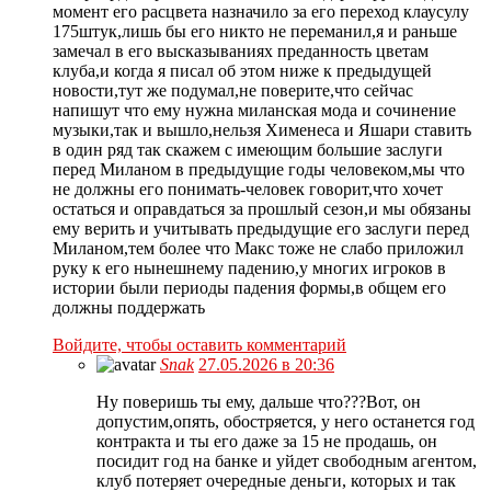
момент его расцвета назначило за его переход клаусулу
175штук,лишь бы его никто не переманил,я и раньше
замечал в его высказываниях преданность цветам
клуба,и когда я писал об этом ниже к предыдущей
новости,тут же подумал,не поверите,что сейчас
напишут что ему нужна миланская мода и сочинение
музыки,так и вышло,нельзя Хименеса и Яшари ставить
в один ряд так скажем с имеющим большие заслуги
перед Миланом в предыдущие годы человеком,мы что
не должны его понимать-человек говорит,что хочет
остаться и оправдаться за прошлый сезон,и мы обязаны
ему верить и учитывать предыдущие его заслуги перед
Миланом,тем более что Макс тоже не слабо приложил
руку к его нынешнему падению,у многих игроков в
истории были периоды падения формы,в общем его
должны поддержать
Войдите, чтобы оставить комментарий
Snak
27.05.2026 в 20:36
Ну поверишь ты ему, дальше что???Вот, он
допустим,опять, обостряется, у него останется год
контракта и ты его даже за 15 не продашь, он
посидит год на банке и уйдет свободным агентом,
клуб потеряет очередные деньги, которых и так