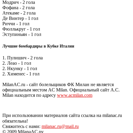
Модрич - 2 гола
Фофана - 2 гола
Атекаме - 2 гола
Де Винтер - 1 гол
Риччи - 1 гол
Фюллькруг - 1 гол
Эступиньян - 1 гол
Лучшие бомбардиры в Кубке Италии
1. Пулишич - 2 гола
2. Леао - 1 гол
2. Нкунку - 1 гол
2. Хименес - 1 гол
MilanAC.ru - сайт болельщиков ФК Милан не является
официальным местом AC Milan. Официальный сайт A.C.
Milan находится по адресу
www.acmilan.com
При использовании материалов сайта ссылка на milanac.ru
обязательна!
Свяжитесь с нами:
milanac.ru@mail.ru
© 2009 MilanaAC.ру