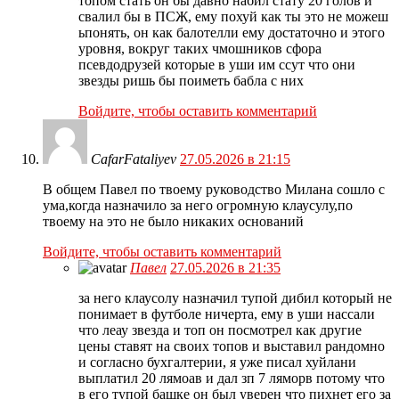
топом стать он бы давно набил стату 20 голов и
свалил бы в ПСЖ, ему похуй как ты это не можеш
ьпонять, он как балотелли ему достаточно и этого
уровня, вокруг таких чмошников сфора
псевдодрузей которые в уши им ссут что они
звезды ришь бы поиметь бабла с них
Войдите, чтобы оставить комментарий
CafarFataliyev
27.05.2026 в 21:15
В общем Павел по твоему руководство Милана сошло с
ума,когда назначило за него огромную клаусулу,по
твоему на это не было никаких оснований
Войдите, чтобы оставить комментарий
Павел
27.05.2026 в 21:35
за него клаусолу назначил тупой дибил который не
понимает в футболе ничерта, ему в уши нассали
что леау звезда и топ он посмотрел как другие
цены ставят на своих топов и выставил рандомно
и согласно бухгалтерии, я уже писал хуйлани
выплатил 20 лямоав и дал зп 7 ляморв потому что
в его тупой башке он был уверен что пихнет его за