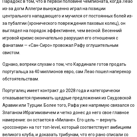
Парадокс в том, что в первой половине чемпионата, когда Леао
из-за догм Аллегри вынужденно играл на позиции
центрального нападающего и мучился от постоянных болей из-
за пубалгии (хронического повреждения паховых колец), он
выглядел на порядок эффективнее, чем весной. Весенний
игровой кризис окончательно разрушил его отношения с
фанатами — «Сан-Сиро» провожал Рафу оглушительным
свистом.
Однако, вопреки слухам о том, что Кардинале готов продать
португальца за 40 миллионов евро, сам Леао пошел наперекор
обстоятельствам.
Португалец имеет контракт до 2028 года и категорически
отказывается принимать щедрые предложения из Саудовской
Аравии или Турции. Более того, Рафа уже напрямую связался со
Златаном Ибрагимовичем и четко донес до него свое главное
намерение: он остается в «Милане». Его цель — вернуть
«россонери» на тот топ-level, который соответствует амбициям
великого клуба, и доказать трибунам, что его рано списали со