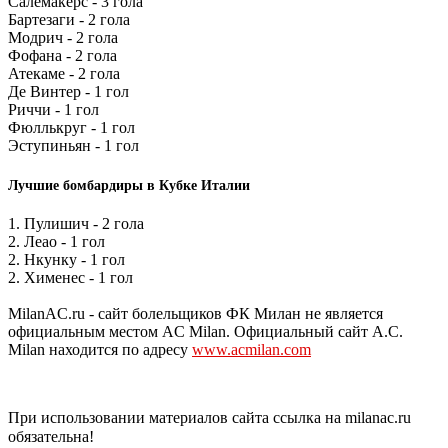
Салемакерс - 3 гола
Бартезаги - 2 гола
Модрич - 2 гола
Фофана - 2 гола
Атекаме - 2 гола
Де Винтер - 1 гол
Риччи - 1 гол
Фюллькруг - 1 гол
Эступиньян - 1 гол
Лучшие бомбардиры в Кубке Италии
1. Пулишич - 2 гола
2. Леао - 1 гол
2. Нкунку - 1 гол
2. Хименес - 1 гол
MilanAC.ru - сайт болельщиков ФК Милан не является
официальным местом AC Milan. Официальный сайт A.C.
Milan находится по адресу
www.acmilan.com
При использовании материалов сайта ссылка на milanac.ru
обязательна!