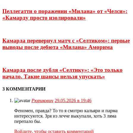
Пеллегатти о поражении «Милана» от «Челси»:
«Камарду просто изолировали»
Камарда перевернул матч с «Селтиком»: первые
выводы после дебюта «Милана» Аморима
Камарда после дубля «Селтику»: «Это только
начало. Такие шансы нельзя упускать»
3 КОММЕНТАРИИ
Рюрикович
29.05.2026 в 19:46
Феномен, правда? То то я смотрю кальяри и парма
интересуются. Зря из лечче выкупали, хоть 3 ляма
перепало бы.
Войдите, чтобы оставить комментарий