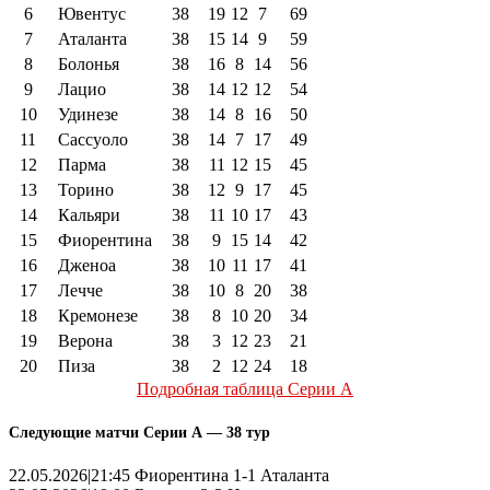
6
Ювентус
38
19
12
7
69
7
Аталанта
38
15
14
9
59
8
Болонья
38
16
8
14
56
9
Лацио
38
14
12
12
54
10
Удинезе
38
14
8
16
50
11
Сассуоло
38
14
7
17
49
12
Парма
38
11
12
15
45
13
Торино
38
12
9
17
45
14
Кальяри
38
11
10
17
43
15
Фиорентина
38
9
15
14
42
16
Дженоа
38
10
11
17
41
17
Лечче
38
10
8
20
38
18
Кремонезе
38
8
10
20
34
19
Верона
38
3
12
23
21
20
Пиза
38
2
12
24
18
Подробная таблица Серии А
Следующие матчи Серии А — 38 тур
22.05.2026|21:45 Фиорентина 1-1 Аталанта