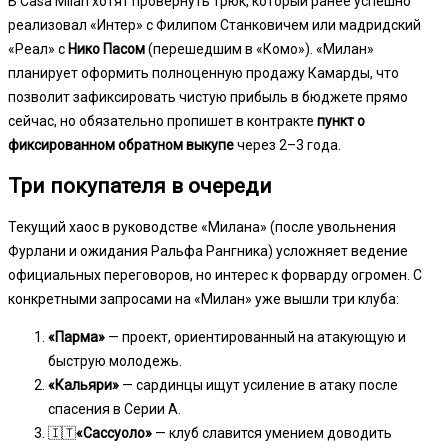
В Casa Milan хотят провернуть трюк, который ранее успешно
реализовал «Интер» с Филипом Станковичем или мадридский
«Реал» с
Нико Пасом
(перешедшим в «Комо»). «Милан»
планирует оформить полноценную продажу Камарды, что
позволит зафиксировать чистую прибыль в бюджете прямо
сейчас, но обязательно пропишет в контракте
пункт о
фиксированном обратном выкупе
через 2–3 года.
Три покупателя в очереди
Текущий хаос в руководстве «Милана» (после увольнения
Фурлани и ожидания Ральфа Рангника) усложняет ведение
официальных переговоров, но интерес к форварду огромен. С
конкретными запросами на «Милан» уже вышли три клуба:
«Парма»
— проект, ориентированный на атакующую и
быструю молодежь.
«Кальяри»
— сардинцы ищут усиление в атаку после
спасения в Серии А.
🇮🇹
«Сассуоло»
— клуб славится умением доводить