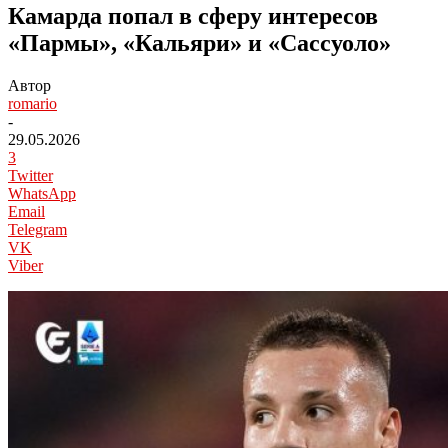
Камарда попал в сферу интересов
«Пармы», «Кальяри» и «Сассуоло»
Автор
romario
-
29.05.2026
3
Twitter
WhatsApp
Email
Telegram
VK
Viber