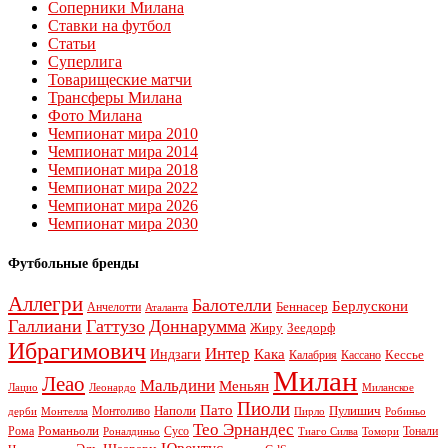
Соперники Милана
Ставки на футбол
Статьи
Суперлига
Товарищеские матчи
Трансферы Милана
Фото Милана
Чемпионат мира 2010
Чемпионат мира 2014
Чемпионат мира 2018
Чемпионат мира 2022
Чемпионат мира 2026
Чемпионат мира 2030
Футбольные бренды
Аллегри
Балотелли
Берлускони
Беннасер
Анчелотти
Аталанта
Галлиани
Гаттузо
Доннарумма
Жиру
Зеедорф
Ибрагимович
Интер
Кака
Индзаги
Кессье
Калабрия
Кассано
Милан
Леао
Мальдини
Меньян
Леонардо
Лацио
Миланское
Пиоли
Пато
Наполи
Монтоливо
Пулишич
Монтелла
Пирло
дерби
Робиньо
Тео Эрнандес
Рома
Романьоли
Сусо
Тонали
Роналдиньо
Тиаго Силва
Томори