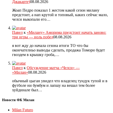
Джакарте)
08.08.2026
Жоап Педро показал 1 жестом какой сезон милану
предстоит, а нап крутой и топовый, каких сейчас мало,
челси выкопали его…
Павел
к
«Милану» Аморима предстоит начать заново:
три игры — ноль побед
08.08.2026
я вот жду до начала сезона итоги ТО что бы
окончателньо выводы сделать, продажа Томори будет
гвоздем в крышку гроба,…
Павел
к
Обсуждение матча «Челси» —
«Милан»
08.08.2026
обычный цыган увидел что владелец тундук тупой и в
футболе ни бумбум и лапшу на вешал тем более
хуйдинале был…
Новости ФК Милан
Milan Futuro