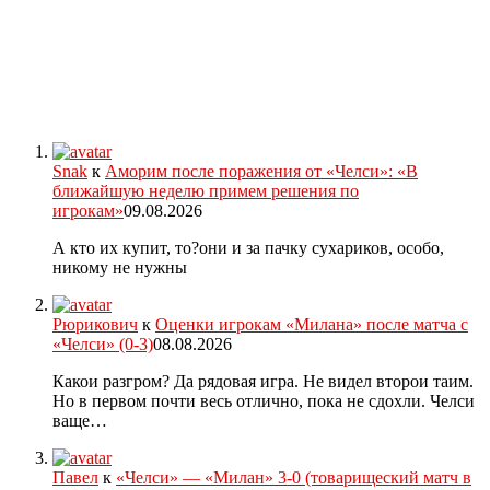
Snak
к
Аморим после поражения от «Челси»: «В
ближайшую неделю примем решения по
игрокам»
09.08.2026
А кто их купит, то?они и за пачку сухариков, особо,
никому не нужны
Рюрикович
к
Оценки игрокам «Милана» после матча с
«Челси» (0-3)
08.08.2026
Какои разгром? Да рядовая игра. Не видел второи таим.
Но в первом почти весь отлично, пока не сдохли. Челси
ваще…
Павел
к
«Челси» — «Милан» 3-0 (товарищеский матч в