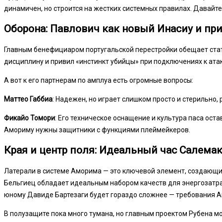
динамичен, но строится на жестких системных правилах. Давайте 
Оборона: Павлович как новый Инасиу и пр
Главным бенефициаром португальской перестройки обещает стать
дисциплину и привил «инстинкт убийцы» при подключениях к ата
А вот к его партнерам по амплуа есть огромные вопросы:
Маттео Габбиа
: Надежен, но играет слишком просто и стерильно,
Фикайо Томори
: Его техническое оснащение и культура паса ос
Амориму нужны защитники с функциями плеймейкеров.
Края и центр поля: Идеальный час Салема
Латерали в системе Аморима — это ключевой элемент, создающ
Бельгиец обладает идеальным набором качеств для энергозатра
юному Давиде Бартезаги будет гораздо сложнее — требования А
В полузащите пока много тумана, но главным проектом Рубена мо