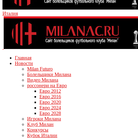
Италия
Главная
Новости
Milan Futuro
Болельщики Милана
Видео Милана
россонери на Евро
Евро 2012
Евро 2016
Евро 2020
Евро 2024
Евро 2028
Игроки Милана
Клуб Милан
Конкурсы
Кубок Италии