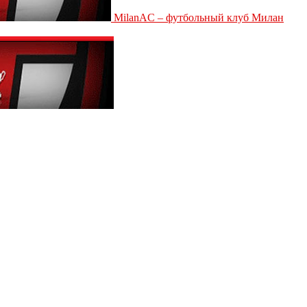
MilanAC – футбольный клуб Милан