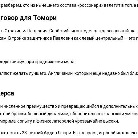
разберем, кто из нынешнего состава «россонери» взлетит в топ, а 
иговор для Томори
 Страхинья Павлович. Сербский гигант сделал колоссальный шаг 
кам. В тройке защитников Павлович как левый центральный — это 
 редко рискуя при продвижении мяча.
тавляют желать лучшего. Англичанин, который еще недавно был бли
керса
ий численное преимущество и превращающийся в дополнительных 
тной бровки: бешеный динамизм, оборонительные навыки и умение
морима к опыту и физике латералей чрезвычайно высоки.
жет стать 23-летний Ардон Яшари. Его возраст, игровой интеллек