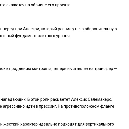
кто окажется на обочине его проекта.
вперед при Аллегри, который развил у него оборонительную
готовый фундамент элитного уровня.
зок к продлению контракта, теперь выставлен на трансфер —
нападающих. В этой роли расцветет Алексис Салемакерс.
 агрессивно идти в прессинг. На противоположном фланге
т и жесткий характер идеально подходят для вертикального