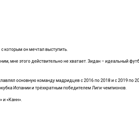
 с которым он мечтал выступить.
 ним, мне этого действительно не хватает. Зидан – идеальный футб
главлял основную команду мадридцев с 2016 по 2018 и с 2019 по 2
кубка Испании и трёхкратным победителем Лиги чемпионов.
» и «Канн».